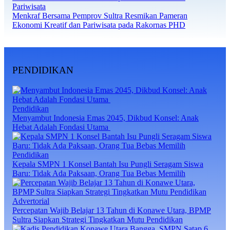
Pariwisata
Menkraf Bersama Pemprov Sultra Resmikan Pameran
Ekonomi Kreatif dan Pariwisata pada Rakornas PHD
PENDIDIKAN
Pendidikan
‎Menyambut Indonesia Emas 2045, Dikbud Konsel: Anak
Hebat Adalah Fondasi Utama ‎
Pendidikan
Kepala SMPN 1 Konsel Bantah Isu Pungli Seragam Siswa
Baru: Tidak Ada Paksaan, Orang Tua Bebas Memilih
Advertorial
Percepatan Wajib Belajar 13 Tahun di Konawe Utara, BPMP
Sultra Siapkan Strategi Tingkatkan Mutu Pendidikan