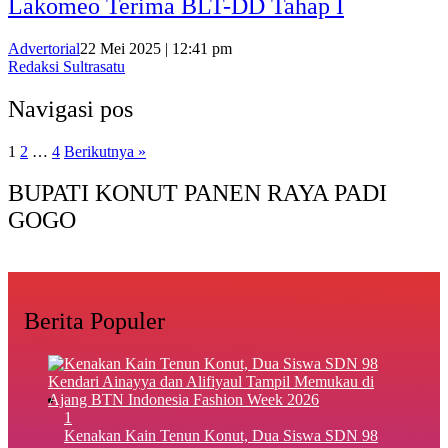
Lakomeo Terima BLT-DD Tahap I
Advertorial
22 Mei 2025 | 12:41 pm
Redaksi Sultrasatu
Navigasi pos
1
2
…
4
Berikutnya »
BUPATI KONUT PANEN RAYA PADI
GOGO
Berita Populer
1
‎Kenakan Kain Tenun Konut, Dua Siswa SDN 98