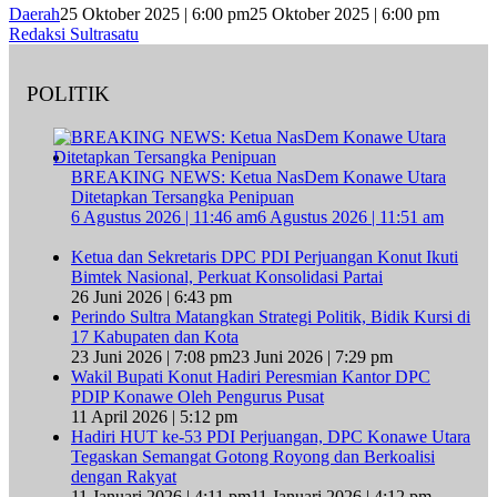
Daerah
25 Oktober 2025 | 6:00 pm
25 Oktober 2025 | 6:00 pm
Redaksi Sultrasatu
POLITIK
BREAKING NEWS: Ketua NasDem Konawe Utara
Ditetapkan Tersangka Penipuan
6 Agustus 2026 | 11:46 am
6 Agustus 2026 | 11:51 am
Ketua dan Sekretaris DPC PDI Perjuangan Konut Ikuti
Bimtek Nasional, Perkuat Konsolidasi Partai
26 Juni 2026 | 6:43 pm
Perindo Sultra Matangkan Strategi Politik, Bidik Kursi di
17 Kabupaten dan Kota
23 Juni 2026 | 7:08 pm
23 Juni 2026 | 7:29 pm
Wakil Bupati Konut Hadiri Peresmian Kantor DPC
PDIP Konawe Oleh Pengurus Pusat
11 April 2026 | 5:12 pm
Hadiri HUT ke-53 PDI Perjuangan, DPC Konawe Utara
Tegaskan Semangat Gotong Royong dan Berkoalisi
dengan Rakyat
11 Januari 2026 | 4:11 pm
11 Januari 2026 | 4:12 pm