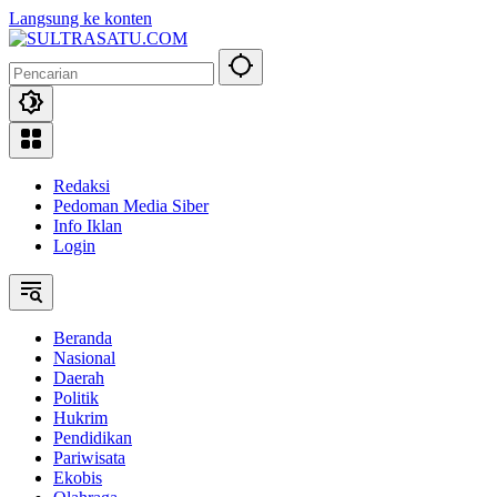
Langsung ke konten
Redaksi
Pedoman Media Siber
Info Iklan
Login
Beranda
Nasional
Daerah
Politik
Hukrim
Pendidikan
Pariwisata
Ekobis