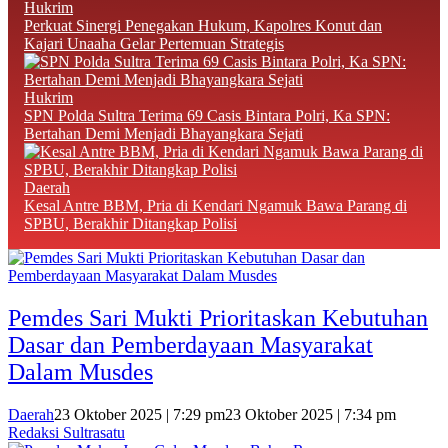
Hukrim
‎Perkuat Sinergi Penegakan Hukum, Kapolres Konut dan
Kajari Unaaha Gelar Pertemuan Strategis
Hukrim
SPN Polda Sultra Terima 69 Casis Bintara Polri, Ka SPN:
Bertahan Demi Menjadi Bhayangkara Sejati
Daerah
Kesal Antre BBM, Pria di Kendari Ngamuk Bawa Parang di
SPBU, Berakhir Ditangkap Polisi
Pemdes Sari Mukti Prioritaskan Kebutuhan
Dasar dan Pemberdayaan Masyarakat
Dalam Musdes
Daerah
23 Oktober 2025 | 7:29 pm
23 Oktober 2025 | 7:34 pm
Redaksi Sultrasatu