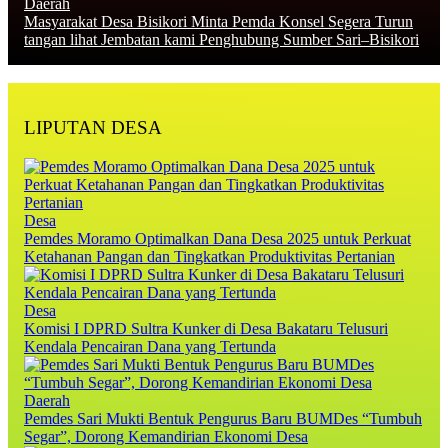
Daerah
Masyarakat Desa Bisikori Minta Pemda Konsel Segera Turun
tangan lihat Jembatan kami Penghubung Sumber Sari–Bisikori
LIPUTAN DESA
Desa
Pemdes Moramo Optimalkan Dana Desa 2025 untuk Perkuat
Ketahanan Pangan dan Tingkatkan Produktivitas Pertanian
Desa
Komisi I DPRD Sultra Kunker di Desa Bakataru Telusuri
Kendala Pencairan Dana yang Tertunda
Daerah
Pemdes Sari Mukti Bentuk Pengurus Baru BUMDes “Tumbuh
Segar”, Dorong Kemandirian Ekonomi Desa