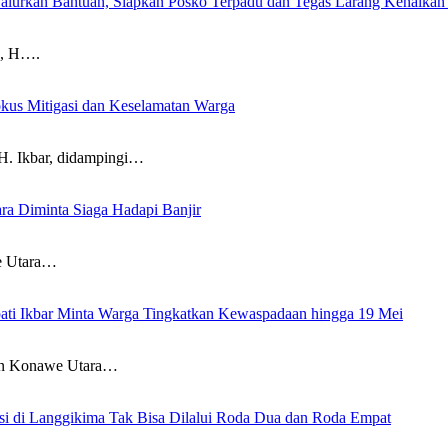
alurkan Bantuan, Siapkan Posko Terpadu dan Tegas Larang Kenaikan
, H….
okus Mitigasi dan Keselamatan Warga
Ikbar, didampingi…
 Diminta Siaga Hadapi Banjir
 Utara…
ati Ikbar Minta Warga Tingkatkan Kewaspadaan hingga 19 Mei
 Konawe Utara…
esi di Langgikima Tak Bisa Dilalui Roda Dua dan Roda Empat