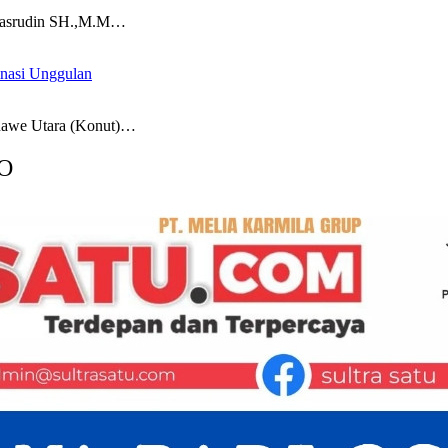
srudin SH.,M.M…
inasi Unggulan
we Utara (Konut)…
O