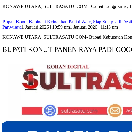
KONAWE UTARA, SULTRASATU .COM– Camat Langgikima, Ta
Bupati Konut Kepincut Keindahan Pantai Wale, Siap Sulap jadi Dest
Pariwisata
1 Januari 2026 | 10:59 pm
1 Januari 2026 | 11:13 pm
KONAWE UTARA, SULTRASATU.COM- Bupati Kabupaten Kona
BUPATI KONUT PANEN RAYA PADI GOG