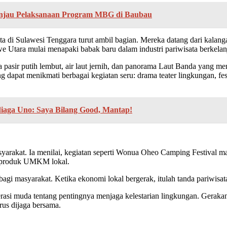
injau Pelaksanaan Program MBG di Baubau
a di Sulawesi Tenggara turut ambil bagian. Mereka datang dari kalanga
 Utara mulai menapaki babak baru dalam industri pariwisata berkelan
ona pasir putih lembut, air laut jernih, dan panorama Laut Banda yan
g dapat menikmati berbagai kegiatan seru: drama teater lingkungan, fes
diaga Uno: Saya Bilang Good, Mantap!
syarakat. Ia menilai, kegiatan seperti Wonua Oheo Camping Festival
si produk UMKM lokal.
bagi masyarakat. Ketika ekonomi lokal bergerak, itulah tanda pariwisat
enerasi muda tentang pentingnya menjaga kelestarian lingkungan. Gerak
us dijaga bersama.