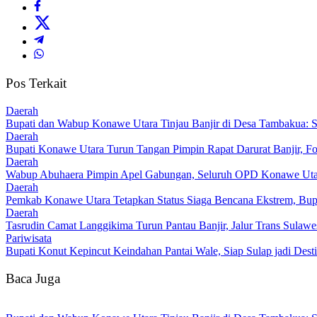
Pos Terkait
Daerah
Bupati dan Wabup Konawe Utara Tinjau Banjir di Desa Tambakua: S
Daerah
Bupati Konawe Utara Turun Tangan Pimpin Rapat Darurat Banjir, F
Daerah
Wabup Abuhaera Pimpin Apel Gabungan, Seluruh OPD Konawe Utara
Daerah
Pemkab Konawe Utara Tetapkan Status Siaga Bencana Ekstrem, Bup
Daerah
Tasrudin Camat Langgikima Turun Pantau Banjir, Jalur Trans Sulaw
Pariwisata
Bupati Konut Kepincut Keindahan Pantai Wale, Siap Sulap jadi Dest
Baca Juga