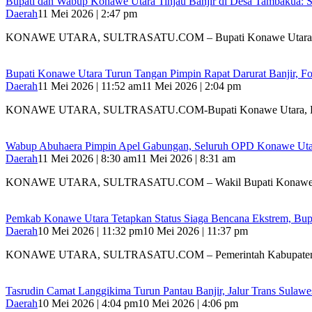
Bupati dan Wabup Konawe Utara Tinjau Banjir di Desa Tambakua: S
Daerah
11 Mei 2026 | 2:47 pm
KONAWE UTARA, SULTRASATU.COM – Bupati Konawe Utara
Bupati Konawe Utara Turun Tangan Pimpin Rapat Darurat Banjir, F
Daerah
11 Mei 2026 | 11:52 am
11 Mei 2026 | 2:04 pm
KONAWE UTARA, SULTRASATU.COM-Bupati Konawe Utara, H. 
Wabup Abuhaera Pimpin Apel Gabungan, Seluruh OPD Konawe Utara
Daerah
11 Mei 2026 | 8:30 am
11 Mei 2026 | 8:31 am
KONAWE UTARA, SULTRASATU.COM – Wakil Bupati Konawe
Pemkab Konawe Utara Tetapkan Status Siaga Bencana Ekstrem, Bup
Daerah
10 Mei 2026 | 11:32 pm
10 Mei 2026 | 11:37 pm
KONAWE UTARA, SULTRASATU.COM – Pemerintah Kabupaten
Tasrudin Camat Langgikima Turun Pantau Banjir, Jalur Trans Sulaw
Daerah
10 Mei 2026 | 4:04 pm
10 Mei 2026 | 4:06 pm