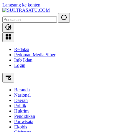
Langsung ke konten
Redaksi
Pedoman Media Siber
Info Iklan
Login
Beranda
Nasional
Daerah
Politik
Hukrim
Pendidikan
Pariwisata
Ekobis