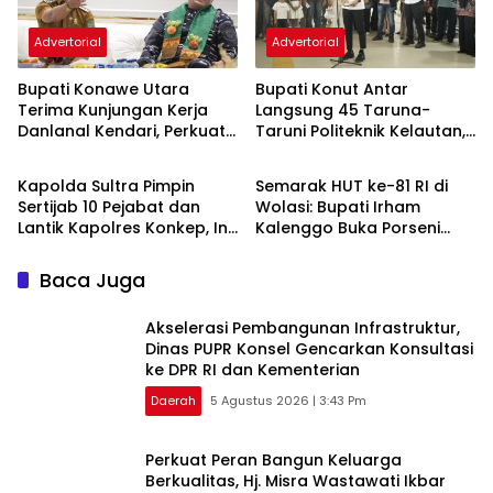
Advertorial
Advertorial
Bupati Konawe Utara
Bupati Konut Antar
Terima Kunjungan Kerja
Langsung 45 Taruna-
Danlanal Kendari, Perkuat
Taruni Politeknik Kelautan,
Advertorial
Advertorial
Sinergi Pemerintah Daerah
Beasiswa Full Ditanggung
dan TNI AL
Pemda
‎Kapolda Sultra Pimpin
Semarak HUT ke-81 RI di
Sertijab 10 Pejabat dan
Wolasi: Bupati Irham
Lantik Kapolres Konkep, Ini
Kalenggo Buka Porseni
Daftar Nama yang
dan Resmikan Lapangan
Berganti
Tamoti
Baca Juga
Akselerasi Pembangunan Infrastruktur,
Dinas PUPR Konsel Gencarkan Konsultasi
ke DPR RI dan Kementerian
Daerah
5 Agustus 2026 | 3:43 Pm
‎Perkuat Peran Bangun Keluarga
Berkualitas, Hj. Misra Wastawati Ikbar