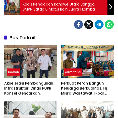
Kadis Pendidikan Konawe Utara Bangga,
SMPN Satap 6 Motui Raih Juara 1 Lomba
Tebak Kata Matematika Tingkat Nasional
Pos Terkait
Daerah
Advertorial
Akselerasi Pembangunan
‎Perkuat Peran Bangun
Infrastruktur, Dinas PUPR
Keluarga Berkualitas, Hj.
Konsel Gencarkan
Misra Wastawati Ikbar
Konsultasi ke DPR RI dan
Resmi Lantik Ketua TP-PKK
Kementerian
Kecamatan se-Konawe
Utara