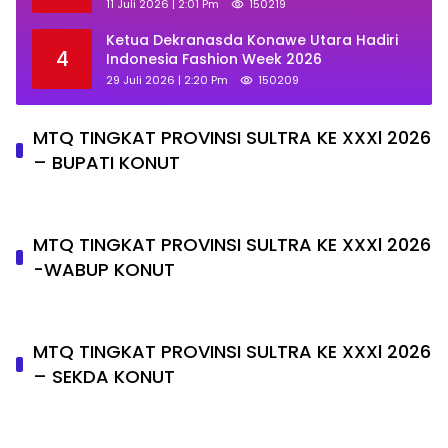
Promosi UMKM Daerah
11 Juli 2026 | 2:01 Pm
150219
Ketua Dekranasda Konawe Utara Hadiri
4
Indonesia Fashion Week 2026
29 Juli 2026 | 2:20 Pm
150209
MTQ TINGKAT PROVINSI SULTRA KE XXXl 2026
– BUPATI KONUT
MTQ TINGKAT PROVINSI SULTRA KE XXXl 2026
-WABUP KONUT
MTQ TINGKAT PROVINSI SULTRA KE XXXl 2026
– SEKDA KONUT