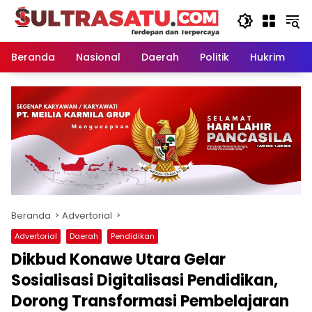
Langsung
ke
konten
Beranda
Nasional
Daerah
Politik
Hukrim
P
Beranda
Advertorial
Advertorial
Daerah
Pendidikan
Dikbud Konawe Utara Gelar
Sosialisasi Digitalisasi Pendidikan,
Dorong Transformasi Pembelajaran