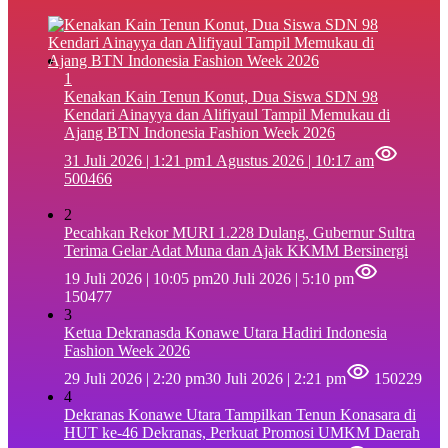
1
‎Kenakan Kain Tenun Konut, Dua Siswa SDN 98
Kendari Ainayya dan Alifiyaul Tampil Memukau di
Ajang BTN Indonesia Fashion Week 2026
31 Juli 2026 | 1:21 pm
1 Agustus 2026 | 10:17 am
500466
2
Pecahkan Rekor MURI 1.228 Dulang, Gubernur Sultra
Terima Gelar Adat Muna dan Ajak KKMM Bersinergi
19 Juli 2026 | 10:05 pm
20 Juli 2026 | 5:10 pm
150477
3
Ketua Dekranasda Konawe Utara Hadiri Indonesia
Fashion Week 2026
29 Juli 2026 | 2:20 pm
30 Juli 2026 | 2:21 pm
150229
4
Dekranas Konawe Utara Tampilkan Tenun Konasara di
HUT ke-46 Dekranas, Perkuat Promosi UMKM Daerah