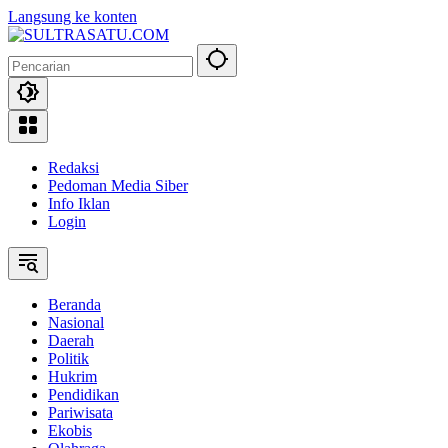
Langsung ke konten
Redaksi
Pedoman Media Siber
Info Iklan
Login
Beranda
Nasional
Daerah
Politik
Hukrim
Pendidikan
Pariwisata
Ekobis