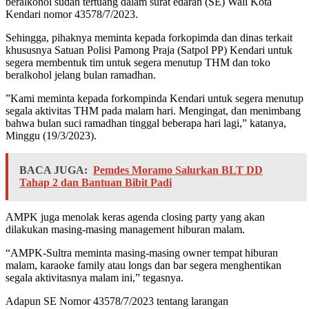
beralkohol sudah tertuang dalam surat edaran (SE) Wali Kota
Kendari nomor 43578/7/2023.
Sehingga, pihaknya meminta kepada forkopimda dan dinas terkait
khususnya Satuan Polisi Pamong Praja (Satpol PP) Kendari untuk
segera membentuk tim untuk segera menutup THM dan toko
beralkohol jelang bulan ramadhan.
”Kami meminta kepada forkompinda Kendari untuk segera menutup
segala aktivitas THM pada malam hari. Mengingat, dan menimbang
bahwa bulan suci ramadhan tinggal beberapa hari lagi,” katanya,
Minggu (19/3/2023).
BACA JUGA:
Pemdes Moramo Salurkan BLT DD
Tahap 2 dan Bantuan Bibit Padi
AMPK juga menolak keras agenda closing party yang akan
dilakukan masing-masing management hiburan malam.
“AMPK-Sultra meminta masing-masing owner tempat hiburan
malam, karaoke family atau longs dan bar segera menghentikan
segala aktivitasnya malam ini,” tegasnya.
Adapun SE Nomor 43578/7/2023 tentang larangan