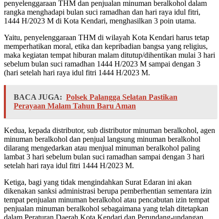
penyelenggaraan THM dan penjualan minuman beralkohol dalam
rangka menghadapi bulan suci ramadhan dan hari raya idul fitri,
1444 H/2023 M di Kota Kendari, menghasilkan 3 poin utama.
Yaitu, penyelenggaraan THM di wilayah Kota Kendari harus tetap
memperhatikan moral, etika dan kepribadian bangsa yang religius,
maka kegiatan tempat hiburan malam ditutup/dihentikan mulai 3 hari
sebelum bulan suci ramadhan 1444 H/2023 M sampai dengan 3
(hari setelah hari raya idul fitri 1444 H/2023 M.
BACA JUGA:
Polsek Palangga Selatan Pastikan
Perayaan Malam Tahun Baru Aman
Kedua, kepada distributor, sub distributor minuman beralkohol, agen
minuman beralkohol dan penjual langsung minuman beralkohol
dilarang mengedarkan atau menjual minuman beralkohol paling
lambat 3 hari sebelum bulan suci ramadhan sampai dengan 3 hari
setelah hari raya idul fitri 1444 H/2023 M.
Ketiga, bagi yang tidak mengindahkan Surat Edaran ini akan
dikenakan sanksi administrasi berupa pemberhentian sementara izin
tempat penjualan minuman beralkohol atau pencabutan izin tempat
penjualan minuman beralkohol sebagaimana yang telah ditetapkan
dalam Peraturan Daerah Kota Kendari dan Perundang-undangan