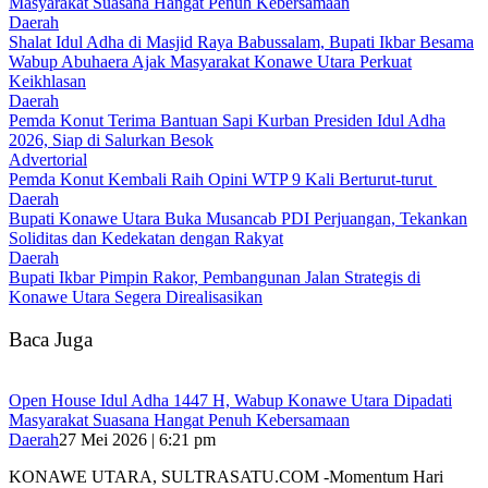
Masyarakat Suasana Hangat Penuh Kebersamaan
Daerah
Shalat Idul Adha di Masjid Raya Babussalam, Bupati Ikbar Besama
Wabup Abuhaera Ajak Masyarakat Konawe Utara Perkuat
Keikhlasan
Daerah
Pemda Konut Terima Bantuan Sapi Kurban Presiden Idul Adha
2026, Siap di Salurkan Besok
Advertorial
Pemda Konut Kembali Raih Opini WTP 9 Kali Berturut-turut
Daerah
Bupati Konawe Utara Buka Musancab PDI Perjuangan, Tekankan
Soliditas dan Kedekatan dengan Rakyat
Daerah
Bupati Ikbar Pimpin Rakor, Pembangunan Jalan Strategis di
Konawe Utara Segera Direalisasikan
Baca Juga
Open House Idul Adha 1447 H, Wabup Konawe Utara Dipadati
Masyarakat Suasana Hangat Penuh Kebersamaan
Daerah
27 Mei 2026 | 6:21 pm
KONAWE UTARA, SULTRASATU.COM -Momentum Hari