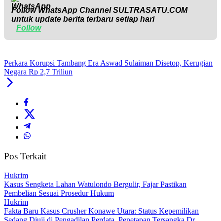
Follow WhatsApp Channel
SULTRASATU.COM
untuk update berita terbaru setiap hari
Follow
Perkara Korupsi Tambang Era Aswad Sulaiman Disetop, Kerugian
Negara Rp 2,7 Triliun
Pos Terkait
Hukrim
‎Kasus Sengketa Lahan Watulondo Bergulir, Fajar Pastikan
Pembelian Sesuai Prosedur Hukum
Hukrim
Fakta Baru Kasus Crusher Konawe Utara: Status Kepemilikan
Sedang Diuji di Pengadilan Perdata, Penetapan Tersangka Dr.