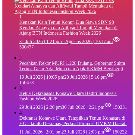
1
‎Kenakan Kain Tenun Konut, Dua Siswa SDN 98
Kendari Ainayya dan Alifiyaul Tampil Memukau di
Ajang BTN Indonesia Fashion Week 2026
31 Juli 2026 | 1:21 pm
1 Agustus 2026 | 10:17 am
500477
2
Pecahkan Rekor MURI 1.228 Dulang, Gubernur Sultra
Terima Gelar Adat Muna dan Ajak KKMM Bersinergi
19 Juli 2026 | 10:05 pm
20 Juli 2026 | 5:10 pm
150478
3
Ketua Dekranasda Konawe Utara Hadiri Indonesia
Fashion Week 2026
29 Juli 2026 | 2:20 pm
30 Juli 2026 | 2:21 pm
150231
4
Dekranas Konawe Utara Tampilkan Tenun Konasara di
HUT ke-46 Dekranas, Perkuat Promosi UMKM Daerah
11 Juli 2026 | 2:01 pm
23 Juli 2026 | 2:03 pm
150222