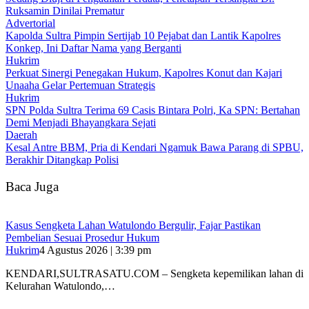
Ruksamin Dinilai Prematur
Advertorial
‎Kapolda Sultra Pimpin Sertijab 10 Pejabat dan Lantik Kapolres
Konkep, Ini Daftar Nama yang Berganti
Hukrim
‎Perkuat Sinergi Penegakan Hukum, Kapolres Konut dan Kajari
Unaaha Gelar Pertemuan Strategis
Hukrim
SPN Polda Sultra Terima 69 Casis Bintara Polri, Ka SPN: Bertahan
Demi Menjadi Bhayangkara Sejati
Daerah
Kesal Antre BBM, Pria di Kendari Ngamuk Bawa Parang di SPBU,
Berakhir Ditangkap Polisi
Baca Juga
‎Kasus Sengketa Lahan Watulondo Bergulir, Fajar Pastikan
Pembelian Sesuai Prosedur Hukum
Hukrim
4 Agustus 2026 | 3:39 pm
KENDARI,SULTRASATU.COM – ‎Sengketa kepemilikan lahan di
Kelurahan Watulondo,…