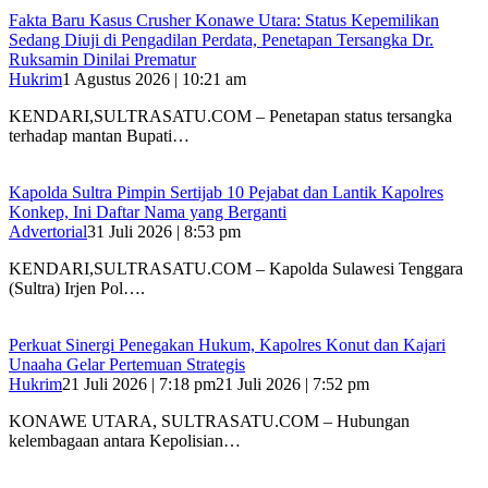
Fakta Baru Kasus Crusher Konawe Utara: Status Kepemilikan
Sedang Diuji di Pengadilan Perdata, Penetapan Tersangka Dr.
Ruksamin Dinilai Prematur
Hukrim
1 Agustus 2026 | 10:21 am
KENDARI,SULTRASATU.COM – Penetapan status tersangka
terhadap mantan Bupati…
‎Kapolda Sultra Pimpin Sertijab 10 Pejabat dan Lantik Kapolres
Konkep, Ini Daftar Nama yang Berganti
Advertorial
31 Juli 2026 | 8:53 pm
‎KENDARI,SULTRASATU.COM – Kapolda Sulawesi Tenggara
(Sultra) Irjen Pol….
‎Perkuat Sinergi Penegakan Hukum, Kapolres Konut dan Kajari
Unaaha Gelar Pertemuan Strategis
Hukrim
21 Juli 2026 | 7:18 pm
21 Juli 2026 | 7:52 pm
‎KONAWE UTARA, SULTRASATU.COM – Hubungan
kelembagaan antara Kepolisian…