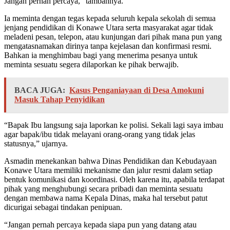
Jangan pernah percaya,” tambahnya.
Ia meminta dengan tegas kepada seluruh kepala sekolah di semua
jenjang pendidikan di Konawe Utara serta masyarakat agar tidak
meladeni pesan, telepon, atau kunjungan dari pihak mana pun yang
mengatasnamakan dirinya tanpa kejelasan dan konfirmasi resmi.
Bahkan ia menghimbau bagi yang menerima pesanya untuk
meminta sesuatu segera dilaporkan ke pihak berwajib.
BACA JUGA:
Kasus Penganiayaan di Desa Amokuni
Masuk Tahap Penyidikan
“Bapak Ibu langsung saja laporkan ke polisi. Sekali lagi saya imbau
agar bapak/ibu tidak melayani orang-orang yang tidak jelas
statusnya,” ujarnya.
Asmadin menekankan bahwa Dinas Pendidikan dan Kebudayaan
Konawe Utara memiliki mekanisme dan jalur resmi dalam setiap
bentuk komunikasi dan koordinasi. Oleh karena itu, apabila terdapat
pihak yang menghubungi secara pribadi dan meminta sesuatu
dengan membawa nama Kepala Dinas, maka hal tersebut patut
dicurigai sebagai tindakan penipuan.
“Jangan pernah percaya kepada siapa pun yang datang atau