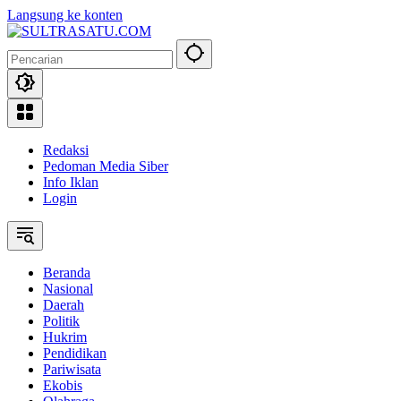
Langsung ke konten
Redaksi
Pedoman Media Siber
Info Iklan
Login
Beranda
Nasional
Daerah
Politik
Hukrim
Pendidikan
Pariwisata
Ekobis