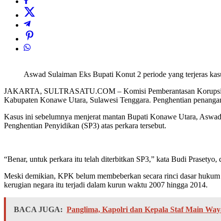
Aswad Sulaiman Eks Bupati Konut 2 periode yang terjeras kas
JAKARTA, SULTRASATU.COM – Komisi Pemberantasan Korupsi (KPK) 
Kabupaten Konawe Utara, Sulawesi Tenggara. Penghentian penangana
Kasus ini sebelumnya menjerat mantan Bupati Konawe Utara, Aswad 
Penghentian Penyidikan (SP3) atas perkara tersebut.
“Benar, untuk perkara itu telah diterbitkan SP3,” kata Budi Prasetyo,
Meski demikian, KPK belum membeberkan secara rinci dasar hukum m
kerugian negara itu terjadi dalam kurun waktu 2007 hingga 2014.
BACA JUGA:
Panglima, Kapolri dan Kepala Staf Main Way