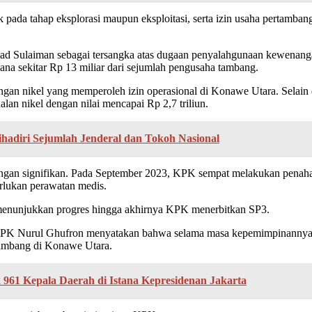
ik pada tahap eksplorasi maupun eksploitasi, serta izin usaha pertamb
Sulaiman sebagai tersangka atas dugaan penyalahgunaan kewenangan 
 sekitar Rp 13 miliar dari sejumlah pengusaha tambang.
angan nikel yang memperoleh izin operasional di Konawe Utara. Selain 
lan nikel dengan nilai mencapai Rp 2,7 triliun.
hadiri Sejumlah Jenderal dan Tokoh Nasional
ngan signifikan. Pada September 2023, KPK sempat melakukan penahan
rlukan perawatan medis.
 menunjukkan progres hingga akhirnya KPK menerbitkan SP3.
 KPK Nurul Ghufron menyatakan bahwa selama masa kepemimpinannya 
 tambang di Konawe Utara.
961 Kepala Daerah di Istana Kepresidenan Jakarta