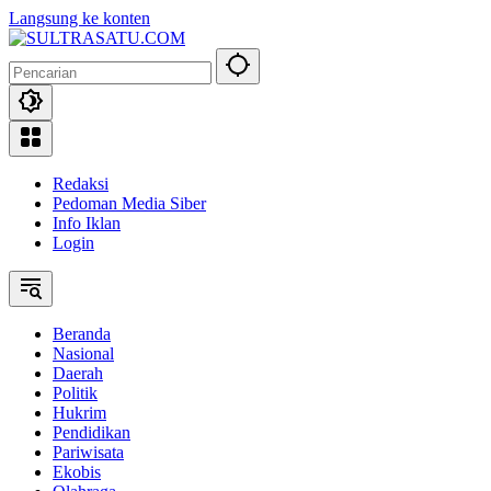
Langsung ke konten
Redaksi
Pedoman Media Siber
Info Iklan
Login
Beranda
Nasional
Daerah
Politik
Hukrim
Pendidikan
Pariwisata
Ekobis