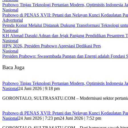
Prabowo Tinjau Teknologi Pertanian Modern, Optimistis Indonesia
Nasional
Prabowo di PENAS XVII: Petani dan Nelayan Kunci Kedaulatan Pa
Advertorial
Pemda Konut Melalui Distanak Dukung Transformasi Teknologi unt
Nasional
KH Ahmad Dasuki Adnan dan Jejak Panjang Pendidikan Pesantren Te
Nasional
HPN 2026, Presiden Prabowo Apresiasi Dedikasi Pers
Nasional
Presiden Prabowo: Swasembada Pangan dan Energi adalah Fondasi St
Baca Juga
Prabowo Tinjau Teknologi Pertanian Modern, Optimistis Indonesia
Nasional
24 Juni 2026 | 9:18 pm
GORONTALO, SULTRASATU.COM – Modernisasi sektor pertania
Prabowo di PENAS XVII: Petani dan Nelayan Kunci Kedaulatan Pa
Nasional
24 Juni 2026 | 7:23 pm
24 Juni 2026 | 7:52 pm
GORONTALO, SULTRASATU.COM – Dari hamparan sawah hing