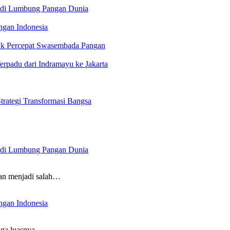
 Jadi Lumbung Pangan Dunia
ngan Indonesia
uk Percepat Swasembada Pangan
rpadu dari Indramayu ke Jakarta
rategi Transformasi Bangsa
 Jadi Lumbung Pangan Dunia
n menjadi salah…
ngan Indonesia
ga luasnya…