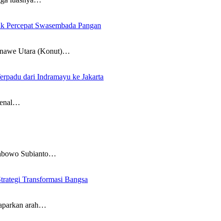
uk Percepat Swasembada Pangan
awe Utara (Konut)…
rpadu dari Indramayu ke Jakarta
enal…
abowo Subianto…
rategi Transformasi Bangsa
parkan arah…