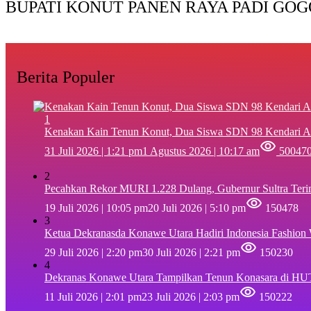
BUPATI KONUT PANEN RAYA PADI GOG
Berita Populer
1
‎Kenakan Kain Tenun Konut, Dua Siswa SDN 98 Kendari A
31 Juli 2026 | 1:21 pm
1 Agustus 2026 | 10:17 am
50047
2
Pecahkan Rekor MURI 1.228 Dulang, Gubernur Sultra Ter
19 Juli 2026 | 10:05 pm
20 Juli 2026 | 5:10 pm
150478
3
Ketua Dekranasda Konawe Utara Hadiri Indonesia Fashion
29 Juli 2026 | 2:20 pm
30 Juli 2026 | 2:21 pm
150230
4
Dekranas Konawe Utara Tampilkan Tenun Konasara di HU
11 Juli 2026 | 2:01 pm
23 Juli 2026 | 2:03 pm
150222