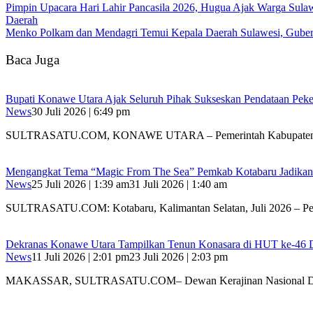
Pimpin Upacara Hari Lahir Pancasila 2026, Hugua Ajak Warga Sul
Daerah
Menko Polkam dan Mendagri Temui Kepala Daerah Sulawesi, Gubern
Baca Juga
Bupati Konawe Utara Ajak Seluruh Pihak Sukseskan Pendataan Pe
News
30 Juli 2026 | 6:49 pm
SULTRASATU.COM, KONAWE UTARA – Pemerintah Kabupaten
Mengangkat Tema “Magic From The Sea” Pemkab Kotabaru Jadikan F
News
25 Juli 2026 | 1:39 am
31 Juli 2026 | 1:40 am
SULTRASATU.COM: Kotabaru, Kalimantan Selatan, Juli 2026 – P
Dekranas Konawe Utara Tampilkan Tenun Konasara di HUT ke-46
News
11 Juli 2026 | 2:01 pm
23 Juli 2026 | 2:03 pm
MAKASSAR, SULTRASATU.COM– Dewan Kerajinan Nasional Dae