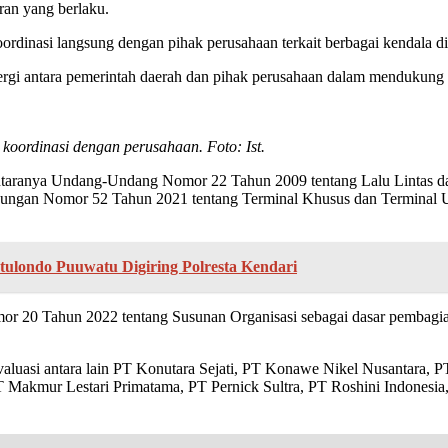
uran yang berlaku.
oordinasi langsung dengan pihak perusahaan terkait berbagai kendala di
inergi antara pemerintah daerah dan pihak perusahaan dalam mendukung s
ordinasi dengan perusahaan. Foto: Ist.
 antaranya Undang-Undang Nomor 22 Tahun 2009 tentang Lalu Lintas 
hubungan Nomor 52 Tahun 2021 tentang Terminal Khusus dan Terminal 
ulondo Puuwatu Digiring Polresta Kendari
Nomor 20 Tahun 2022 tentang Susunan Organisasi sebagai dasar pemba
luasi antara lain PT Konutara Sejati, PT Konawe Nikel Nusantara, PT
Makmur Lestari Primatama, PT Pernick Sultra, PT Roshini Indonesia