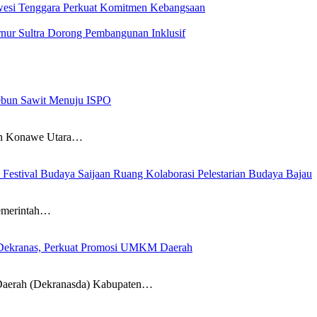
awesi Tenggara Perkuat Komitmen Kebangsaan
ur Sultra Dorong Pembangunan Inklusif
kebun Sawit Menuju ISPO
 Konawe Utara…
estival Budaya Saijaan Ruang Kolaborasi Pelestarian Budaya Bajau
emerintah…
 Dekranas, Perkuat Promosi UMKM Daerah
rah (Dekranasda) Kabupaten…