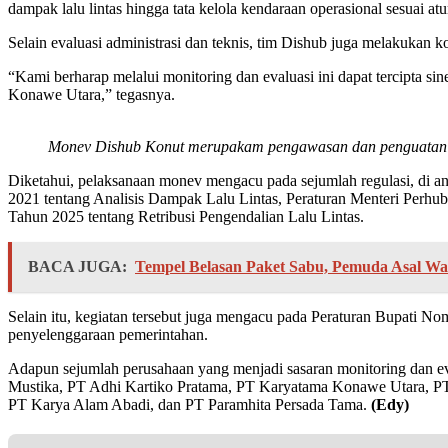
dampak lalu lintas hingga tata kelola kendaraan operasional sesuai at
Selain evaluasi administrasi dan teknis, tim Dishub juga melakukan k
“Kami berharap melalui monitoring dan evaluasi ini dapat tercipta s
Konawe Utara,” tegasnya.
Monev Dishub Konut merupakam pengawasan dan penguatan ko
Diketahui, pelaksanaan monev mengacu pada sejumlah regulasi, di
2021 tentang Analisis Dampak Lalu Lintas, Peraturan Menteri Per
Tahun 2025 tentang Retribusi Pengendalian Lalu Lintas.
BACA JUGA:
Tempel Belasan Paket Sabu, Pemuda Asal Wat
Selain itu, kegiatan tersebut juga mengacu pada Peraturan Bupati 
penyelenggaraan pemerintahan.
Adapun sejumlah perusahaan yang menjadi sasaran monitoring dan eva
Mustika, PT Adhi Kartiko Pratama, PT Karyatama Konawe Utara, PT 
PT Karya Alam Abadi, dan PT Paramhita Persada Tama.
(Edy)