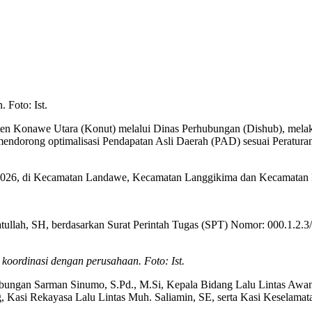
 Foto: Ist.
n Konawe Utara (Konut) melalui Dinas Perhubungan (Dishub), melaksan
endorong optimalisasi Pendapatan Asli Daerah (PAD) sesuai Peratura
il 2026, di Kecamatan Landawe, Kecamatan Langgikima dan Kecamatan
llah, SH, berdasarkan Surat Perintah Tugas (SPT) Nomor: 000.1.2.3
ordinasi dengan perusahaan. Foto: Ist.
ubungan Sarman Sinumo, S.Pd., M.Si, Kepala Bidang Lalu Lintas Awan
 Kasi Rekayasa Lalu Lintas Muh. Saliamin, SE, serta Kasi Keselamat