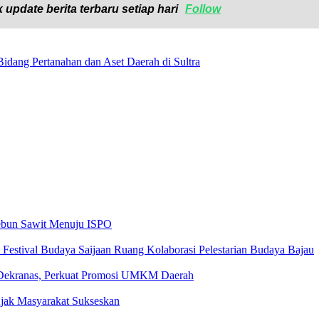
 update berita terbaru setiap hari
Follow
dang Pertanahan dan Aset Daerah di Sultra
kebun Sawit Menuju ISPO
estival Budaya Saijaan Ruang Kolaborasi Pelestarian Budaya Bajau
 Dekranas, Perkuat Promosi UMKM Daerah
ak Masyarakat Sukseskan