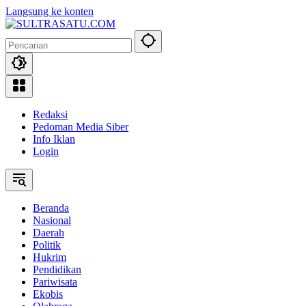
Langsung ke konten
Redaksi
Pedoman Media Siber
Info Iklan
Login
Beranda
Nasional
Daerah
Politik
Hukrim
Pendidikan
Pariwisata
Ekobis