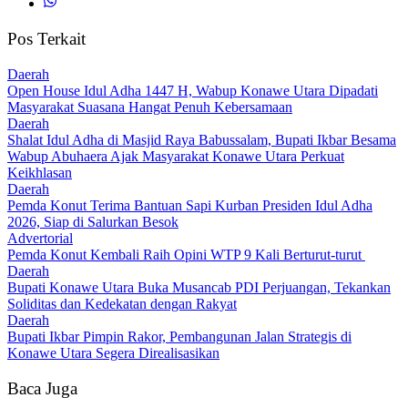
Pos Terkait
Daerah
Open House Idul Adha 1447 H, Wabup Konawe Utara Dipadati
Masyarakat Suasana Hangat Penuh Kebersamaan
Daerah
Shalat Idul Adha di Masjid Raya Babussalam, Bupati Ikbar Besama
Wabup Abuhaera Ajak Masyarakat Konawe Utara Perkuat
Keikhlasan
Daerah
Pemda Konut Terima Bantuan Sapi Kurban Presiden Idul Adha
2026, Siap di Salurkan Besok
Advertorial
Pemda Konut Kembali Raih Opini WTP 9 Kali Berturut-turut
Daerah
Bupati Konawe Utara Buka Musancab PDI Perjuangan, Tekankan
Soliditas dan Kedekatan dengan Rakyat
Daerah
Bupati Ikbar Pimpin Rakor, Pembangunan Jalan Strategis di
Konawe Utara Segera Direalisasikan
Baca Juga