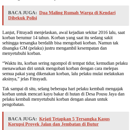
BACA JUGA:
Dua Maling Rumah Warga di Kendari
Dibekuk Polisi
Lanjut, Fitrayadi menjelaskan, awal kejadian sekitar 2016 lalu, saat
korban berumur 14 tahun. Korban yang saat itu sedang sakit
sehingga tersangka berdalih bisa mengobati korban. Namun tak
disangka GM (pelaku) justru mengambil kesempatan dan
menyetubuhi korban.
“Waktu itu, korban sering ngompol di tempat tidur, kemudian pelaku
menawarkan diri untuk mengobati korban dengan cara melepas
semua pakai yang dikenakan korban, lalu pelaku mulai melakukan
aksinya,” jelas Fitrayadi.
Tak sampai di situ, selang beberapa hari pelaku kembali mengajak
korban untuk mencari kayu bakar di hutan di Desa Pousu Jaya dan
pelaku kembali menyetubuhi korban dengan alasan untuk
pengobatan.
BACA JUGA:
Kejati Tetapkan 5 Tersangka Kasus
Korupsi Proyek Jalan dan Jembatan di Butur