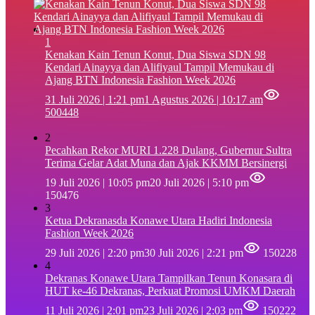
1
‎Kenakan Kain Tenun Konut, Dua Siswa SDN 98
Kendari Ainayya dan Alifiyaul Tampil Memukau di
Ajang BTN Indonesia Fashion Week 2026
31 Juli 2026 | 1:21 pm
1 Agustus 2026 | 10:17 am
500448
2
Pecahkan Rekor MURI 1.228 Dulang, Gubernur Sultra
Terima Gelar Adat Muna dan Ajak KKMM Bersinergi
19 Juli 2026 | 10:05 pm
20 Juli 2026 | 5:10 pm
150476
3
Ketua Dekranasda Konawe Utara Hadiri Indonesia
Fashion Week 2026
29 Juli 2026 | 2:20 pm
30 Juli 2026 | 2:21 pm
150228
4
Dekranas Konawe Utara Tampilkan Tenun Konasara di
HUT ke-46 Dekranas, Perkuat Promosi UMKM Daerah
11 Juli 2026 | 2:01 pm
23 Juli 2026 | 2:03 pm
150222