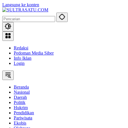
Langsung ke konten
Redaksi
Pedoman Media Siber
Info Iklan
Login
Beranda
Nasional
Daerah
Politik
Hukrim
Pendidikan
Pariwisata
Ekobis