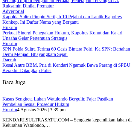
Sedang Diuji di Pengadilan Perdata, Penetapan Tersangka Dr.
Ruksamin Dinilai Prematur
Advertorial
‎Kapolda Sultra Pimpin Sertijab 10 Pejabat dan Lantik Kapolres
Konkep, Ini Daftar Nama yang Berganti
Hukrim
‎Perkuat Sinergi Penegakan Hukum, Kapolres Konut dan Kajari
Unaaha Gelar Pertemuan Strategis
Hukrim
SPN Polda Sultra Terima 69 Casis Bintara Polri, Ka SPN: Bertahan
Demi Menjadi Bhayangkara Sejati
Daerah
Kesal Antre BBM, Pria di Kendari Ngamuk Bawa Parang di SPBU,
Berakhir Ditangkap Polisi
Baca Juga
‎Kasus Sengketa Lahan Watulondo Bergulir, Fajar Pastikan
Pembelian Sesuai Prosedur Hukum
Hukrim
4 Agustus 2026 | 3:39 pm
KENDARI,SULTRASATU.COM – ‎Sengketa kepemilikan lahan di
Kelurahan Watulondo,…