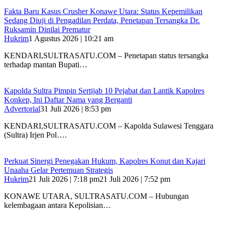
Fakta Baru Kasus Crusher Konawe Utara: Status Kepemilikan
Sedang Diuji di Pengadilan Perdata, Penetapan Tersangka Dr.
Ruksamin Dinilai Prematur
Hukrim
1 Agustus 2026 | 10:21 am
KENDARI,SULTRASATU.COM – Penetapan status tersangka
terhadap mantan Bupati…
‎Kapolda Sultra Pimpin Sertijab 10 Pejabat dan Lantik Kapolres
Konkep, Ini Daftar Nama yang Berganti
Advertorial
31 Juli 2026 | 8:53 pm
‎KENDARI,SULTRASATU.COM – Kapolda Sulawesi Tenggara
(Sultra) Irjen Pol….
‎Perkuat Sinergi Penegakan Hukum, Kapolres Konut dan Kajari
Unaaha Gelar Pertemuan Strategis
Hukrim
21 Juli 2026 | 7:18 pm
21 Juli 2026 | 7:52 pm
‎KONAWE UTARA, SULTRASATU.COM – Hubungan
kelembagaan antara Kepolisian…