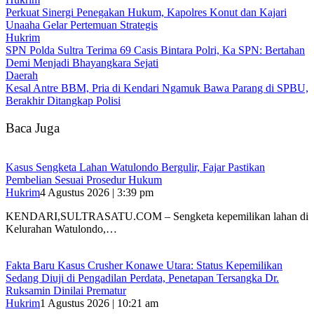
‎Perkuat Sinergi Penegakan Hukum, Kapolres Konut dan Kajari
Unaaha Gelar Pertemuan Strategis
Hukrim
SPN Polda Sultra Terima 69 Casis Bintara Polri, Ka SPN: Bertahan
Demi Menjadi Bhayangkara Sejati
Daerah
Kesal Antre BBM, Pria di Kendari Ngamuk Bawa Parang di SPBU,
Berakhir Ditangkap Polisi
Baca Juga
‎Kasus Sengketa Lahan Watulondo Bergulir, Fajar Pastikan
Pembelian Sesuai Prosedur Hukum
Hukrim
4 Agustus 2026 | 3:39 pm
KENDARI,SULTRASATU.COM – ‎Sengketa kepemilikan lahan di
Kelurahan Watulondo,…
Fakta Baru Kasus Crusher Konawe Utara: Status Kepemilikan
Sedang Diuji di Pengadilan Perdata, Penetapan Tersangka Dr.
Ruksamin Dinilai Prematur
Hukrim
1 Agustus 2026 | 10:21 am