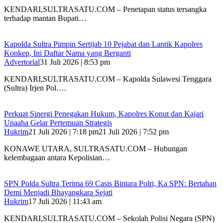
KENDARI,SULTRASATU.COM – Penetapan status tersangka
terhadap mantan Bupati…
‎Kapolda Sultra Pimpin Sertijab 10 Pejabat dan Lantik Kapolres
Konkep, Ini Daftar Nama yang Berganti
Advertorial
31 Juli 2026 | 8:53 pm
‎KENDARI,SULTRASATU.COM – Kapolda Sulawesi Tenggara
(Sultra) Irjen Pol….
‎Perkuat Sinergi Penegakan Hukum, Kapolres Konut dan Kajari
Unaaha Gelar Pertemuan Strategis
Hukrim
21 Juli 2026 | 7:18 pm
21 Juli 2026 | 7:52 pm
‎KONAWE UTARA, SULTRASATU.COM – Hubungan
kelembagaan antara Kepolisian…
SPN Polda Sultra Terima 69 Casis Bintara Polri, Ka SPN: Bertahan
Demi Menjadi Bhayangkara Sejati
Hukrim
17 Juli 2026 | 11:43 am
KENDARI,SULTRASATU.COM – Sekolah Polisi Negara (SPN)