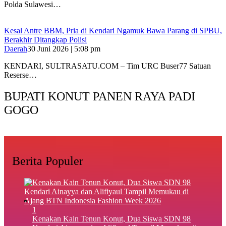
Polda Sulawesi…
Kesal Antre BBM, Pria di Kendari Ngamuk Bawa Parang di SPBU,
Berakhir Ditangkap Polisi
Daerah
30 Juni 2026 | 5:08 pm
KENDARI, SULTRASATU.COM – Tim URC Buser77 Satuan
Reserse…
BUPATI KONUT PANEN RAYA PADI
GOGO
Berita Populer
1
‎Kenakan Kain Tenun Konut, Dua Siswa SDN 98