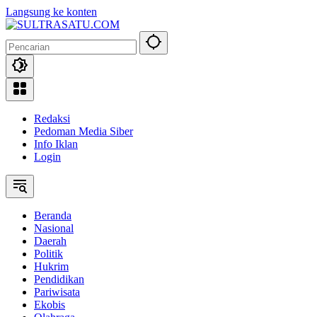
Langsung ke konten
Redaksi
Pedoman Media Siber
Info Iklan
Login
Beranda
Nasional
Daerah
Politik
Hukrim
Pendidikan
Pariwisata
Ekobis