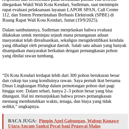
ditegaskan Wakil Wali Kota Kendari, Sudirman, saat memimpin
rapat evaluasi pelaksanaan layanan LAPOR SPAN, Call Centre
112, dan Sistem Pemerintahan Berbasis Elektronik (SPBE) di
Ruang Rapat Wali Kota Kendari, Jumat (19/9/2025).
Dalam sambutannya, Sudirman menjelaskan bahwa evaluasi
dilakukan untuk meninjau sejauh mana penanganan aduan
masyarakat telah direalisasikan, sekaligus mengidentifikasi kendala
yang dihadapi oleh perangkat daerah. Salah satu aduan yang banyak
disampaikan masyarakat berkaitan dengan pemangkasan pohon
yang dinilai rawan tumbang.
“Di Kota Kendari terdapat lebih dari 300 pohon berukuran besar
dan cukup tua yang kondisinya rawan. Saya pernah ikut bersama
Dinas Lingkungan Hidup dalam pemotongan pohon dari pagi
hingga sore. Dalam sehari, hanya 2–3 pohon besar yang bisa
ditangani. Hal ini menunjukkan bahwa proses pemangkasan
memang membutuhkan waktu, tenaga, dan biaya yang tidak
sedikit,” ungkapnya.
BACA JUGA:
Pimpin Apel Gabungan, Wabup Konawe
Utara Ancam Sanksi Pecat bagi Pegawai Malas