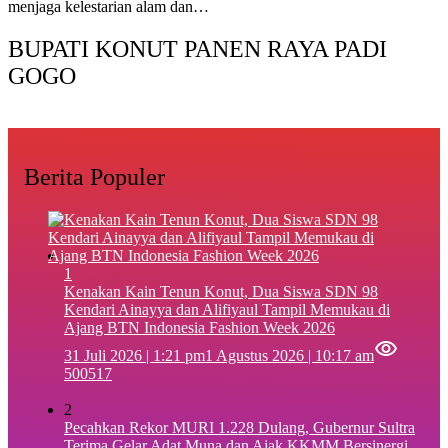
menjaga kelestarian alam dan…
BUPATI KONUT PANEN RAYA PADI
GOGO
Berita Populer
1
‎Kenakan Kain Tenun Konut, Dua Siswa SDN 98
Kendari Ainayya dan Alifiyaul Tampil Memukau di
Ajang BTN Indonesia Fashion Week 2026
31 Juli 2026 | 1:21 pm
1 Agustus 2026 | 10:17 am
500517
2
Pecahkan Rekor MURI 1.228 Dulang, Gubernur Sultra
Terima Gelar Adat Muna dan Ajak KKMM Bersinergi