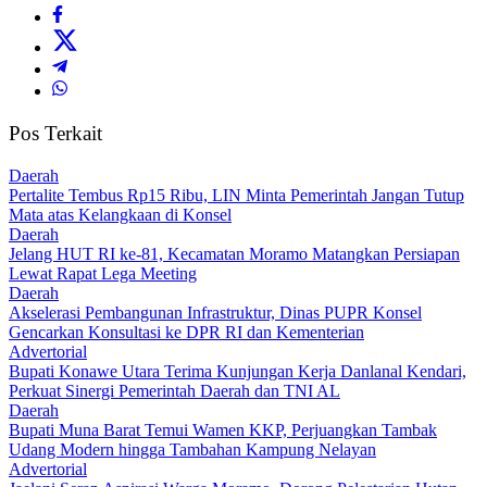
Pos Terkait
Daerah
‎Pertalite Tembus Rp15 Ribu, LIN Minta Pemerintah Jangan Tutup
Mata atas Kelangkaan di Konsel
Daerah
‎Jelang HUT RI ke-81, Kecamatan Moramo Matangkan Persiapan
Lewat Rapat Lega Meeting
Daerah
Akselerasi Pembangunan Infrastruktur, Dinas PUPR Konsel
Gencarkan Konsultasi ke DPR RI dan Kementerian
Advertorial
Bupati Konawe Utara Terima Kunjungan Kerja Danlanal Kendari,
Perkuat Sinergi Pemerintah Daerah dan TNI AL
Daerah
‎Bupati Muna Barat Temui Wamen KKP, Perjuangkan Tambak
Udang Modern hingga Tambahan Kampung Nelayan
Advertorial