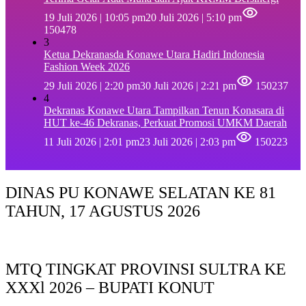
19 Juli 2026 | 10:05 pm
20 Juli 2026 | 5:10 pm
150478
3
Ketua Dekranasda Konawe Utara Hadiri Indonesia
Fashion Week 2026
29 Juli 2026 | 2:20 pm
30 Juli 2026 | 2:21 pm
150237
4
Dekranas Konawe Utara Tampilkan Tenun Konasara di
HUT ke-46 Dekranas, Perkuat Promosi UMKM Daerah
11 Juli 2026 | 2:01 pm
23 Juli 2026 | 2:03 pm
150223
DINAS PU KONAWE SELATAN KE 81
TAHUN, 17 AGUSTUS 2026
MTQ TINGKAT PROVINSI SULTRA KE
XXXl 2026 – BUPATI KONUT