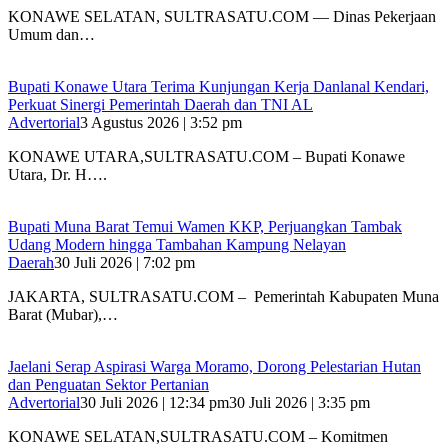
KONAWE SELATAN, SULTRASATU.COM — Dinas Pekerjaan
Umum dan…
Bupati Konawe Utara Terima Kunjungan Kerja Danlanal Kendari,
Perkuat Sinergi Pemerintah Daerah dan TNI AL
Advertorial
3 Agustus 2026 | 3:52 pm
‎KONAWE UTARA,SULTRASATU.COM – Bupati Konawe
Utara, Dr. H….
‎Bupati Muna Barat Temui Wamen KKP, Perjuangkan Tambak
Udang Modern hingga Tambahan Kampung Nelayan
Daerah
30 Juli 2026 | 7:02 pm
‎JAKARTA, SULTRASATU.COM – Pemerintah Kabupaten Muna
Barat (Mubar),…
Jaelani Serap Aspirasi Warga Moramo, Dorong Pelestarian Hutan
dan Penguatan Sektor Pertanian
Advertorial
30 Juli 2026 | 12:34 pm
30 Juli 2026 | 3:35 pm
KONAWE SELATAN,SULTRASATU.COM – Komitmen