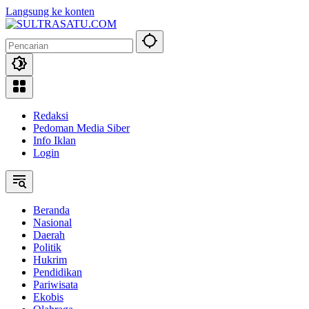
Langsung ke konten
Redaksi
Pedoman Media Siber
Info Iklan
Login
Beranda
Nasional
Daerah
Politik
Hukrim
Pendidikan
Pariwisata
Ekobis