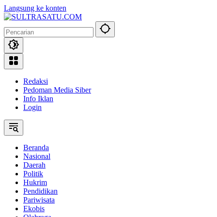
Langsung ke konten
Redaksi
Pedoman Media Siber
Info Iklan
Login
Beranda
Nasional
Daerah
Politik
Hukrim
Pendidikan
Pariwisata
Ekobis