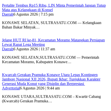
‎Pertalite Tembus Rp15 Ribu, LIN Minta Pemerintah Jangan Tutup
Mata atas Kelangkaan di Konsel
Daerah
6 Agustus 2026 | 7:15 pm
‎KONAWE SELATAN, SULTRASATU.COM — Kelangkaan
Bahan Bakar Minyak…
‎Jelang HUT RI ke-81, Kecamatan Moramo Matangkan Persiapan
Lewat Rapat Lega Meeting
Daerah
6 Agustus 2026 | 11:37 am
KONAWE SELATAN,SULTRASATU.COM — Pemerintah
Kecamatan Moramo, Kabupaten Konawe…
‎Kwarcab Gerakan Pramuka Konawe Utara Lepas Kontingen
Jambore Nasional XII 2026, Bupati Ikbar: Tunjukkan Karakter
Generasi Muda Konut yang Disiplin dan Berprestasi ‎
Advertorial
6 Agustus 2026 | 9:44 am
KONAWE UTARA,SULTRASATU.COM – Kwartir Cabang
(Kwarcab) Gerakan Pramuka…