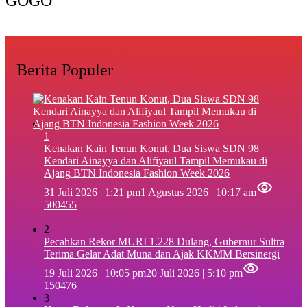
GOGO
Berita Populer
1
‎Kenakan Kain Tenun Konut, Dua Siswa SDN 98
Kendari Ainayya dan Alifiyaul Tampil Memukau di
Ajang BTN Indonesia Fashion Week 2026
31 Juli 2026 | 1:21 pm
1 Agustus 2026 | 10:17 am
500455
2
Pecahkan Rekor MURI 1.228 Dulang, Gubernur Sultra
Terima Gelar Adat Muna dan Ajak KKMM Bersinergi
19 Juli 2026 | 10:05 pm
20 Juli 2026 | 5:10 pm
150476
3