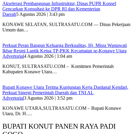
Akselerasi Pembangunan Infrastruktur, Dinas PUPR Konsel
Gencarkan Konsultasi ke DPR RI dan Kementerian
Daerah
5 Agustus 2026 | 3:43 pm
KONAWE SELATAN, SULTRASATU.COM — Dinas Pekerjaan
Umum dan…
‎Perkuat Peran Bangun Keluarga Berkualitas, Hj. Misra Wastawati
Ikbar Resmi Lantik Ketua TP-PKK Kecamatan se-Konawe Utara
Advertorial
4 Agustus 2026 | 1:04 am
‎KONUT, SULTRASATU.COM – Komitmen Pemerintah
Kabupaten Konawe Utara…
Bupati Konawe Utara Terima Kunjungan Kerja Danlanal Kendari,
Perkuat Sinergi Pemerintah Daerah dan TNI AL
Advertorial
3 Agustus 2026 | 3:52 pm
‎KONAWE UTARA,SULTRASATU.COM – Bupati Konawe
Utara, Dr. H….
BUPATI KONUT PANEN RAYA PADI