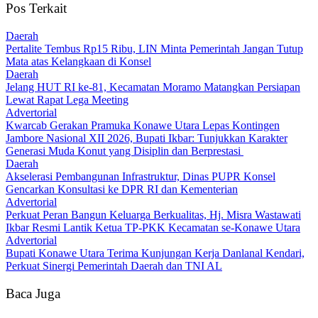
Pos Terkait
Daerah
‎Pertalite Tembus Rp15 Ribu, LIN Minta Pemerintah Jangan Tutup
Mata atas Kelangkaan di Konsel
Daerah
‎Jelang HUT RI ke-81, Kecamatan Moramo Matangkan Persiapan
Lewat Rapat Lega Meeting
Advertorial
‎Kwarcab Gerakan Pramuka Konawe Utara Lepas Kontingen
Jambore Nasional XII 2026, Bupati Ikbar: Tunjukkan Karakter
Generasi Muda Konut yang Disiplin dan Berprestasi ‎
Daerah
Akselerasi Pembangunan Infrastruktur, Dinas PUPR Konsel
Gencarkan Konsultasi ke DPR RI dan Kementerian
Advertorial
‎Perkuat Peran Bangun Keluarga Berkualitas, Hj. Misra Wastawati
Ikbar Resmi Lantik Ketua TP-PKK Kecamatan se-Konawe Utara
Advertorial
Bupati Konawe Utara Terima Kunjungan Kerja Danlanal Kendari,
Perkuat Sinergi Pemerintah Daerah dan TNI AL
Baca Juga