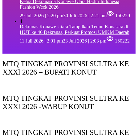
Ketua Dekranasda Konawe Utara Hadiri Indonesia
Fashion Week 2026
29 Juli 2026 | 2:20 pm
30 Juli 2026 | 2:21 pm
150229
4
Dekranas Konawe Utara Tampilkan Tenun Konasara di
HUT ke-46 Dekranas, Perkuat Promosi UMKM Daerah
11 Juli 2026 | 2:01 pm
23 Juli 2026 | 2:03 pm
150222
MTQ TINGKAT PROVINSI SULTRA KE
XXXl 2026 – BUPATI KONUT
MTQ TINGKAT PROVINSI SULTRA KE
XXXl 2026 -WABUP KONUT
MTQ TINGKAT PROVINSI SULTRA KE