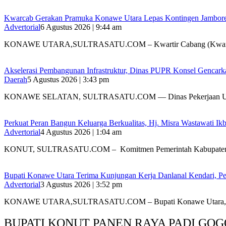
‎Kwarcab Gerakan Pramuka Konawe Utara Lepas Kontingen Jambore Na
Advertorial
6 Agustus 2026 | 9:44 am
KONAWE UTARA,SULTRASATU.COM – Kwartir Cabang (Kwarc
Akselerasi Pembangunan Infrastruktur, Dinas PUPR Konsel Gencark
Daerah
5 Agustus 2026 | 3:43 pm
KONAWE SELATAN, SULTRASATU.COM — Dinas Pekerjaan 
‎Perkuat Peran Bangun Keluarga Berkualitas, Hj. Misra Wastawati
Advertorial
4 Agustus 2026 | 1:04 am
‎KONUT, SULTRASATU.COM – Komitmen Pemerintah Kabupate
Bupati Konawe Utara Terima Kunjungan Kerja Danlanal Kendari, Pe
Advertorial
3 Agustus 2026 | 3:52 pm
‎KONAWE UTARA,SULTRASATU.COM – Bupati Konawe Utara,
BUPATI KONUT PANEN RAYA PADI GOG