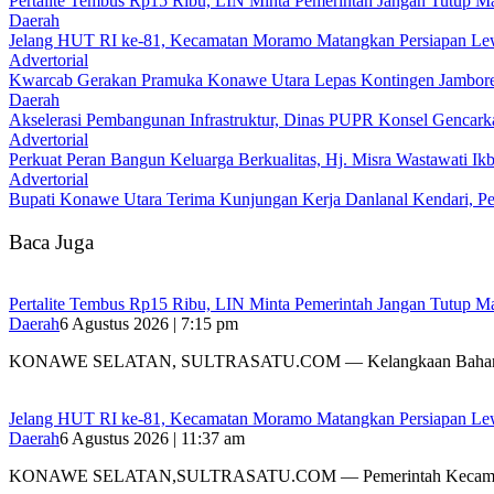
‎Pertalite Tembus Rp15 Ribu, LIN Minta Pemerintah Jangan Tutup Ma
Daerah
‎Jelang HUT RI ke-81, Kecamatan Moramo Matangkan Persiapan Le
Advertorial
‎Kwarcab Gerakan Pramuka Konawe Utara Lepas Kontingen Jambore Na
Daerah
Akselerasi Pembangunan Infrastruktur, Dinas PUPR Konsel Gencark
Advertorial
‎Perkuat Peran Bangun Keluarga Berkualitas, Hj. Misra Wastawati
Advertorial
Bupati Konawe Utara Terima Kunjungan Kerja Danlanal Kendari, Pe
Baca Juga
‎Pertalite Tembus Rp15 Ribu, LIN Minta Pemerintah Jangan Tutup Ma
Daerah
6 Agustus 2026 | 7:15 pm
‎KONAWE SELATAN, SULTRASATU.COM — Kelangkaan Bahan
‎Jelang HUT RI ke-81, Kecamatan Moramo Matangkan Persiapan Le
Daerah
6 Agustus 2026 | 11:37 am
KONAWE SELATAN,SULTRASATU.COM — Pemerintah Kecamat