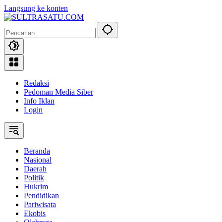
Langsung ke konten
Redaksi
Pedoman Media Siber
Info Iklan
Login
Beranda
Nasional
Daerah
Politik
Hukrim
Pendidikan
Pariwisata
Ekobis