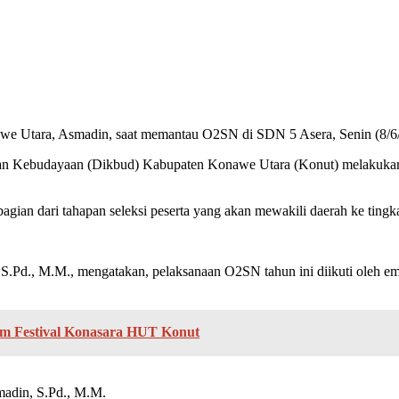
e Utara, Asmadin, saat memantau O2SN di SDN 5 Asera, Senin (8/6
an Kebudayaan (Dikbud) Kabupaten Konawe Utara (Konut) melakukan
ian dari tahapan seleksi peserta yang akan mewakili daerah ke tingka
.Pd., M.M., mengatakan, pelaksanaan O2SN tahun ini diikuti oleh e
am Festival Konasara HUT Konut
adin, S.Pd., M.M.