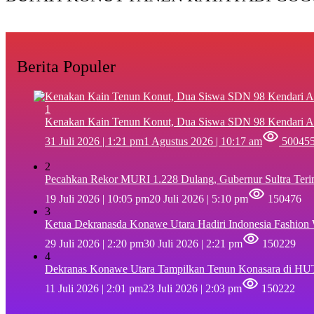
Berita Populer
1
‎Kenakan Kain Tenun Konut, Dua Siswa SDN 98 Kendari A
31 Juli 2026 | 1:21 pm
1 Agustus 2026 | 10:17 am
50045
2
Pecahkan Rekor MURI 1.228 Dulang, Gubernur Sultra Ter
19 Juli 2026 | 10:05 pm
20 Juli 2026 | 5:10 pm
150476
3
Ketua Dekranasda Konawe Utara Hadiri Indonesia Fashion
29 Juli 2026 | 2:20 pm
30 Juli 2026 | 2:21 pm
150229
4
Dekranas Konawe Utara Tampilkan Tenun Konasara di HU
11 Juli 2026 | 2:01 pm
23 Juli 2026 | 2:03 pm
150222