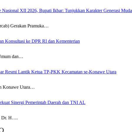
sional XII 2026, Bupati Ikbar: Tunjukkan Karakter Generasi Muda Ko
ab) Gerakan Pramuka…
an Konsultasi ke DPR RI dan Kementerian
Umum dan…
 Ikbar Resmi Lantik Ketua TP-PKK Kecamatan se-Konawe Utara
n Konawe Utara…
rkuat Sinergi Pemerintah Daerah dan TNI AL
 Dr. H….
O