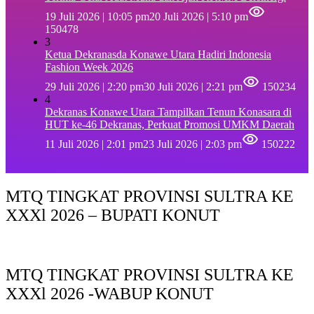
19 Juli 2026 | 10:05 pm
20 Juli 2026 | 5:10 pm
150478
3
Ketua Dekranasda Konawe Utara Hadiri Indonesia
Fashion Week 2026
29 Juli 2026 | 2:20 pm
30 Juli 2026 | 2:21 pm
150234
4
Dekranas Konawe Utara Tampilkan Tenun Konasara di
HUT ke-46 Dekranas, Perkuat Promosi UMKM Daerah
11 Juli 2026 | 2:01 pm
23 Juli 2026 | 2:03 pm
150222
MTQ TINGKAT PROVINSI SULTRA KE
XXXl 2026 – BUPATI KONUT
MTQ TINGKAT PROVINSI SULTRA KE
XXXl 2026 -WABUP KONUT