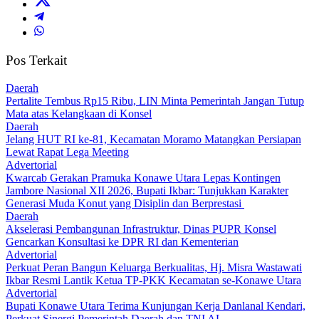
Pos Terkait
Daerah
‎Pertalite Tembus Rp15 Ribu, LIN Minta Pemerintah Jangan Tutup
Mata atas Kelangkaan di Konsel
Daerah
‎Jelang HUT RI ke-81, Kecamatan Moramo Matangkan Persiapan
Lewat Rapat Lega Meeting
Advertorial
‎Kwarcab Gerakan Pramuka Konawe Utara Lepas Kontingen
Jambore Nasional XII 2026, Bupati Ikbar: Tunjukkan Karakter
Generasi Muda Konut yang Disiplin dan Berprestasi ‎
Daerah
Akselerasi Pembangunan Infrastruktur, Dinas PUPR Konsel
Gencarkan Konsultasi ke DPR RI dan Kementerian
Advertorial
‎Perkuat Peran Bangun Keluarga Berkualitas, Hj. Misra Wastawati
Ikbar Resmi Lantik Ketua TP-PKK Kecamatan se-Konawe Utara
Advertorial
Bupati Konawe Utara Terima Kunjungan Kerja Danlanal Kendari,
Perkuat Sinergi Pemerintah Daerah dan TNI AL