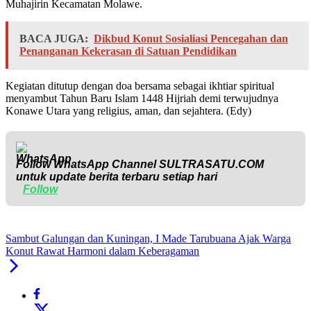
Muhajirin Kecamatan Molawe.
BACA JUGA:
Dikbud Konut Sosialiasi Pencegahan dan
Penanganan Kekerasan di Satuan Pendidikan
Kegiatan ditutup dengan doa bersama sebagai ikhtiar spiritual
menyambut Tahun Baru Islam 1448 Hijriah demi terwujudnya
Konawe Utara yang religius, aman, dan sejahtera. (Edy)
Follow WhatsApp Channel
SULTRASATU.COM
untuk update berita terbaru setiap hari
Follow
Sambut Galungan dan Kuningan, I Made Tarubuana Ajak Warga
Konut Rawat Harmoni dalam Keberagaman