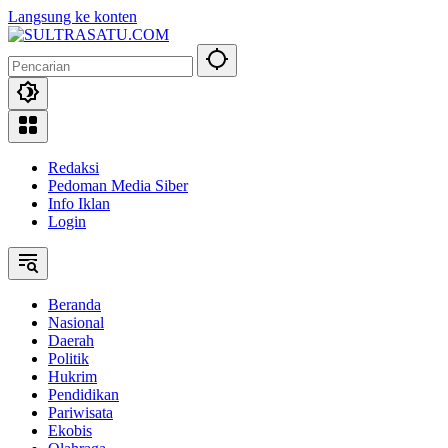
Langsung ke konten
Redaksi
Pedoman Media Siber
Info Iklan
Login
Beranda
Nasional
Daerah
Politik
Hukrim
Pendidikan
Pariwisata
Ekobis