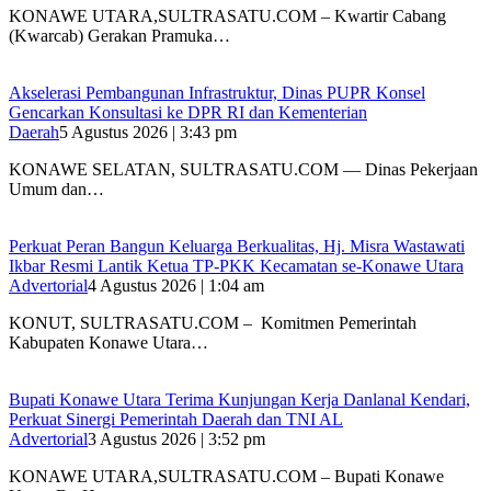
KONAWE UTARA,SULTRASATU.COM – Kwartir Cabang
(Kwarcab) Gerakan Pramuka…
Akselerasi Pembangunan Infrastruktur, Dinas PUPR Konsel
Gencarkan Konsultasi ke DPR RI dan Kementerian
Daerah
5 Agustus 2026 | 3:43 pm
KONAWE SELATAN, SULTRASATU.COM — Dinas Pekerjaan
Umum dan…
‎Perkuat Peran Bangun Keluarga Berkualitas, Hj. Misra Wastawati
Ikbar Resmi Lantik Ketua TP-PKK Kecamatan se-Konawe Utara
Advertorial
4 Agustus 2026 | 1:04 am
‎KONUT, SULTRASATU.COM – Komitmen Pemerintah
Kabupaten Konawe Utara…
Bupati Konawe Utara Terima Kunjungan Kerja Danlanal Kendari,
Perkuat Sinergi Pemerintah Daerah dan TNI AL
Advertorial
3 Agustus 2026 | 3:52 pm
‎KONAWE UTARA,SULTRASATU.COM – Bupati Konawe