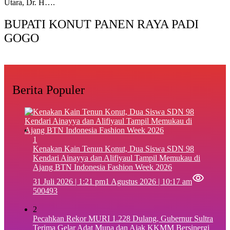
Utara, Dr. H….
BUPATI KONUT PANEN RAYA PADI
GOGO
Berita Populer
1
‎Kenakan Kain Tenun Konut, Dua Siswa SDN 98
Kendari Ainayya dan Alifiyaul Tampil Memukau di
Ajang BTN Indonesia Fashion Week 2026
31 Juli 2026 | 1:21 pm
1 Agustus 2026 | 10:17 am
500493
2
Pecahkan Rekor MURI 1.228 Dulang, Gubernur Sultra
Terima Gelar Adat Muna dan Ajak KKMM Bersinergi