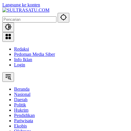
Langsung ke konten
Redaksi
Pedoman Media Siber
Info Iklan
Login
Beranda
Nasional
Daerah
Politik
Hukrim
Pendidikan
Pariwisata
Ekobis