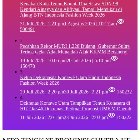
‎Kenakan Kain Tenun Konut, Dua Siswa SDN 98
Kendari Ainayya dan Alifiyaul Tampil Memukau di
Ajang BTN Indonesia Fashion Week 2026
31 Juli 2026 | 1:21 pm
1 Agustus 2026 | 10:17 am
500491
2
Pecahkan Rekor MURI 1.228 Dulang, Gubernur Sultra
Terima Gelar Adat Muna dan Ajak KKMM Bersinergi
19 Juli 2026 | 10:05 pm
20 Juli 2026 | 5:10 pm
150478
3
Ketua Dekranasda Konawe Utara Hadiri Indonesia
Fashion Week 2026
29 Juli 2026 | 2:20 pm
30 Juli 2026 | 2:21 pm
150232
4
Dekranas Konawe Utara Tampilkan Tenun Konasara di
HUT ke-46 Dekranas, Perkuat Promosi UMKM Daerah
11 Juli 2026 | 2:01 pm
23 Juli 2026 | 2:03 pm
150222