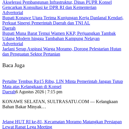
Akselerasi Pembangunan Infrastruktur, Dinas PUPR Konsel
Gencarkan Konsultasi ke DPR RI dan Kementerian
Advertorial
Bupati Konawe Utara Terima Kunjungan Kerja Danlanal Kendari,
Perkuat Sinergi Pemerintah Daerah dan TNI AL
Daerah
‎Bupati Muna Barat Temui Wamen KKP, Perjuangkan Tambak
Udang Modern hingga Tambahan Kampung Nelayan
Advertorial
Jaelani Serap Aspirasi Warga Moramo, Dorong Pelestarian Hutan
dan Penguatan Sektor Pertanian
Baca Juga
‎Pertalite Tembus Rp15 Ribu, LIN Minta Pemerintah Jangan Tutup
Mata atas Kelangkaan di Konsel
Daerah
6 Agustus 2026 | 7:15 pm
‎KONAWE SELATAN, SULTRASATU.COM — Kelangkaan
Bahan Bakar Minyak…
‎Jelang HUT RI ke-81, Kecamatan Moramo Matangkan Persiapan
Lewat Rapat Lega Meeting