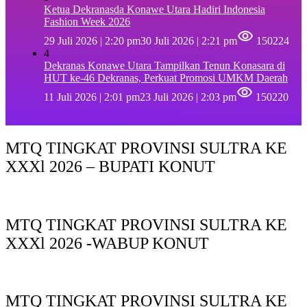
Ketua Dekranasda Konawe Utara Hadiri Indonesia
Fashion Week 2026
29 Juli 2026 | 2:20 pm
30 Juli 2026 | 2:21 pm
150224
4
Dekranas Konawe Utara Tampilkan Tenun Konasara di
HUT ke-46 Dekranas, Perkuat Promosi UMKM Daerah
11 Juli 2026 | 2:01 pm
23 Juli 2026 | 2:03 pm
150220
MTQ TINGKAT PROVINSI SULTRA KE
XXXl 2026 – BUPATI KONUT
MTQ TINGKAT PROVINSI SULTRA KE
XXXl 2026 -WABUP KONUT
MTQ TINGKAT PROVINSI SULTRA KE