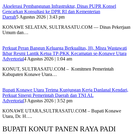
Akselerasi Pembangunan Infrastruktur, Dinas PUPR Konsel
Gencarkan Konsultasi ke DPR RI dan Kementerian
Daerah
5 Agustus 2026 | 3:43 pm
KONAWE SELATAN, SULTRASATU.COM — Dinas Pekerjaan
Umum dan…
‎Perkuat Peran Bangun Keluarga Berkualitas, Hj. Misra Wastawati
Ikbar Resmi Lantik Ketua TP-PKK Kecamatan se-Konawe Utara
Advertorial
4 Agustus 2026 | 1:04 am
‎KONUT, SULTRASATU.COM – Komitmen Pemerintah
Kabupaten Konawe Utara…
Bupati Konawe Utara Terima Kunjungan Kerja Danlanal Kendari,
Perkuat Sinergi Pemerintah Daerah dan TNI AL
Advertorial
3 Agustus 2026 | 3:52 pm
‎KONAWE UTARA,SULTRASATU.COM – Bupati Konawe
Utara, Dr. H….
BUPATI KONUT PANEN RAYA PADI