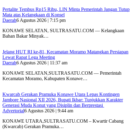
‎Pertalite Tembus Rp15 Ribu, LIN Minta Pemerintah Jangan Tutup
Mata atas Kelangkaan di Konsel
Daerah
6 Agustus 2026 | 7:15 pm
‎KONAWE SELATAN, SULTRASATU.COM — Kelangkaan
Bahan Bakar Minyak…
‎Jelang HUT RI ke-81, Kecamatan Moramo Matangkan Persiapan
Lewat Rapat Lega Meeting
Daerah
6 Agustus 2026 | 11:37 am
KONAWE SELATAN,SULTRASATU.COM — Pemerintah
Kecamatan Moramo, Kabupaten Konawe…
‎Kwarcab Gerakan Pramuka Konawe Utara Lepas Kontingen
Jambore Nasional XII 2026, Bupati Ikbar: Tunjukkan Karakter
Generasi Muda Konut yang Disiplin dan Berprestasi ‎
Advertorial
6 Agustus 2026 | 9:44 am
KONAWE UTARA,SULTRASATU.COM – Kwartir Cabang
(Kwarcab) Gerakan Pramuka…