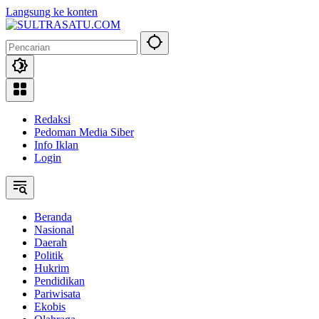
Langsung ke konten
Redaksi
Pedoman Media Siber
Info Iklan
Login
Beranda
Nasional
Daerah
Politik
Hukrim
Pendidikan
Pariwisata
Ekobis