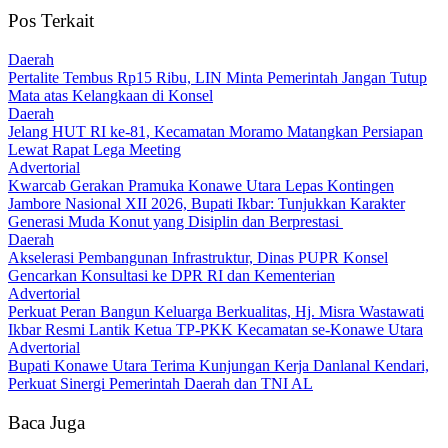
Pos Terkait
Daerah
‎Pertalite Tembus Rp15 Ribu, LIN Minta Pemerintah Jangan Tutup
Mata atas Kelangkaan di Konsel
Daerah
‎Jelang HUT RI ke-81, Kecamatan Moramo Matangkan Persiapan
Lewat Rapat Lega Meeting
Advertorial
‎Kwarcab Gerakan Pramuka Konawe Utara Lepas Kontingen
Jambore Nasional XII 2026, Bupati Ikbar: Tunjukkan Karakter
Generasi Muda Konut yang Disiplin dan Berprestasi ‎
Daerah
Akselerasi Pembangunan Infrastruktur, Dinas PUPR Konsel
Gencarkan Konsultasi ke DPR RI dan Kementerian
Advertorial
‎Perkuat Peran Bangun Keluarga Berkualitas, Hj. Misra Wastawati
Ikbar Resmi Lantik Ketua TP-PKK Kecamatan se-Konawe Utara
Advertorial
Bupati Konawe Utara Terima Kunjungan Kerja Danlanal Kendari,
Perkuat Sinergi Pemerintah Daerah dan TNI AL
Baca Juga