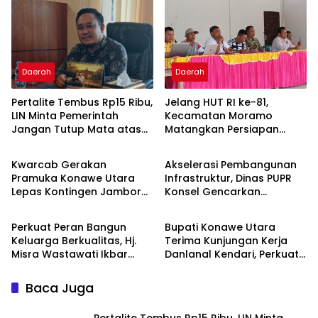
Daerah
Daerah
‎Pertalite Tembus Rp15 Ribu,
‎Jelang HUT RI ke-81,
LIN Minta Pemerintah
Kecamatan Moramo
Jangan Tutup Mata atas
Matangkan Persiapan
Advertorial
Daerah
Kelangkaan di Konsel
Lewat Rapat Lega Meeting
‎Kwarcab Gerakan
Akselerasi Pembangunan
Pramuka Konawe Utara
Infrastruktur, Dinas PUPR
Lepas Kontingen Jambore
Konsel Gencarkan
Advertorial
Advertorial
Nasional XII 2026, Bupati
Konsultasi ke DPR RI dan
Ikbar: Tunjukkan Karakter
Kementerian
‎Perkuat Peran Bangun
Bupati Konawe Utara
Generasi Muda Konut yang
Keluarga Berkualitas, Hj.
Terima Kunjungan Kerja
Misra Wastawati Ikbar
Danlanal Kendari, Perkuat
Resmi Lantik Ketua TP-PKK
Sinergi Pemerintah Daerah
Kecamatan se-Konawe
dan TNI AL
Baca Juga
Utara