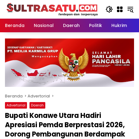
Langsung
ke
konten
Beranda
Nasional
Daerah
Politik
Hukrim
P
Beranda
Advertorial
Advertorial
Daerah
Bupati Konawe Utara Hadiri
Apresiasi Pemda Berprestasi 2026,
Dorong Pembangunan Berdampak