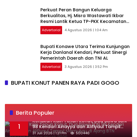
‎Perkuat Peran Bangun Keluarga
Berkualitas, Hj. Misra Wastawati Ikbar
Resmi Lantik Ketua TP-PKK Kecamatan
se-Konawe Utara
Advertorial
4 Agustus 2026 | 1:04 Am
Bupati Konawe Utara Terima Kunjungan
Kerja Danlanal Kendari, Perkuat Sinergi
Pemerintah Daerah dan TNI AL
Advertorial
3 Agustus 2026 | 3:52 Pm
BUPATI KONUT PANEN RAYA PADI GOGO
Berita Populer
‎Kenakan Kain Tenun Konut, Dua Siswa SDN
1
98 Kendari Ainayya dan Alifiyaul Tampil
Memukau di Ajang BTN Indonesia Fashion
31 Juli 2026 | 1:21 Pm
500446