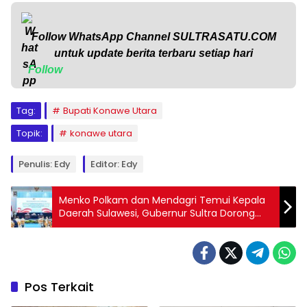
Follow WhatsApp Channel
SULTRASATU.COM
untuk update berita terbaru setiap hari
Follow
Tag:
Bupati Konawe Utara
Topik:
konawe utara
Penulis: Edy
Editor: Edy
Menko Polkam dan Mendagri Temui Kepala
Daerah Sulawesi, Gubernur Sultra Dorong
Pembangunan Inklusif
Pos Terkait