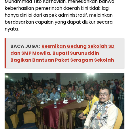
Muhammad Tito Karnavian, menekankan bahwa
keberhasilan pemerintah daerah kini tidak lagi
hanya dinilai dari aspek administratif, melainkan
berdasarkan capaian yang dapat diukur secara
nyata.
BACA JUGA:
Resmikan Gedung Sekolah SD
dan SMP Mowila, Bupati Surunuddin
Bagikan Bantuan Paket Seragam Sekolah