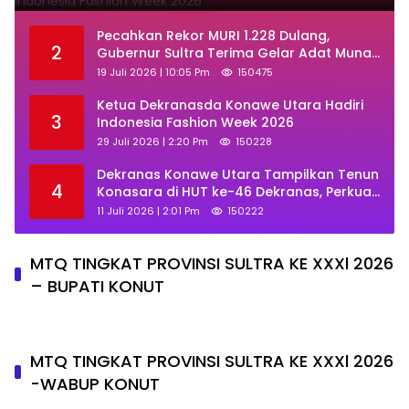
Week 2026
Pecahkan Rekor MURI 1.228 Dulang,
2
Gubernur Sultra Terima Gelar Adat Muna
dan Ajak KKMM Bersinergi
19 Juli 2026 | 10:05 Pm
150475
Ketua Dekranasda Konawe Utara Hadiri
3
Indonesia Fashion Week 2026
29 Juli 2026 | 2:20 Pm
150228
Dekranas Konawe Utara Tampilkan Tenun
4
Konasara di HUT ke-46 Dekranas, Perkuat
Promosi UMKM Daerah
11 Juli 2026 | 2:01 Pm
150222
MTQ TINGKAT PROVINSI SULTRA KE XXXl 2026
– BUPATI KONUT
MTQ TINGKAT PROVINSI SULTRA KE XXXl 2026
-WABUP KONUT