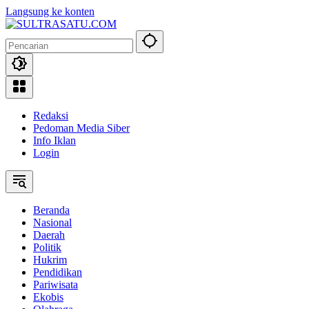
Langsung ke konten
Redaksi
Pedoman Media Siber
Info Iklan
Login
Beranda
Nasional
Daerah
Politik
Hukrim
Pendidikan
Pariwisata
Ekobis