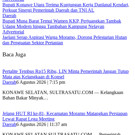
Bupati Konawe Utara Terima Kunjungan Kerja Danlanal Kendari,
Perkuat Sinergi Pemerintah Daerah dan TNI AL
Daerah
‎Bupati Muna Barat Temui Wamen KKP, Perjuangkan Tambak
Udang Modern hingga Tambahan Kampung Nelayan
Advertorial
Jaelani Serap Aspirasi Warga Moramo, Dorong Pelestarian Hutan
dan Penguatan Sektor Pertanian
Baca Juga
‎Pertalite Tembus Rp15 Ribu, LIN Minta Pemerintah Jangan Tutup
Mata atas Kelangkaan di Konsel
Daerah
6 Agustus 2026 | 7:15 pm
‎KONAWE SELATAN, SULTRASATU.COM — Kelangkaan
Bahan Bakar Minyak…
‎Jelang HUT RI ke-81, Kecamatan Moramo Matangkan Persiapan
Lewat Rapat Lega Meeting
Daerah
6 Agustus 2026 | 11:37 am
KONAWE SELATAN,SULTRASATU.COM — Pemerintah