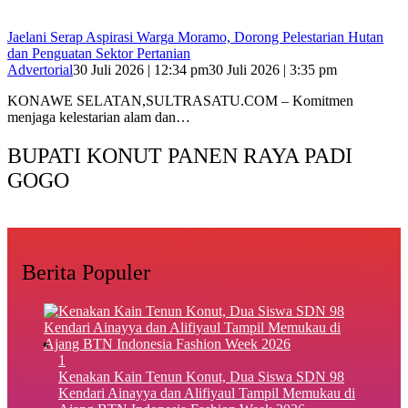
Jaelani Serap Aspirasi Warga Moramo, Dorong Pelestarian Hutan
dan Penguatan Sektor Pertanian
Advertorial
30 Juli 2026 | 12:34 pm
30 Juli 2026 | 3:35 pm
KONAWE SELATAN,SULTRASATU.COM – Komitmen
menjaga kelestarian alam dan…
BUPATI KONUT PANEN RAYA PADI
GOGO
Berita Populer
1
‎Kenakan Kain Tenun Konut, Dua Siswa SDN 98
Kendari Ainayya dan Alifiyaul Tampil Memukau di