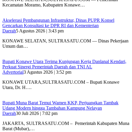
Kecamatan Moramo, Kabupaten Konawe…
Akselerasi Pembangunan Infrastruktur, Dinas PUPR Konsel
Gencarkan Konsultasi ke DPR RI dan Kementerian
Daerah
5 Agustus 2026 | 3:43 pm
KONAWE SELATAN, SULTRASATU.COM — Dinas Pekerjaan
Umum dan…
Bupati Konawe Utara Terima Kunjungan Kerja Danlanal Kendari,
Perkuat Sinergi Pemerintah Daerah dan TNI AL
Advertorial
3 Agustus 2026 | 3:52 pm
‎KONAWE UTARA,SULTRASATU.COM – Bupati Konawe
Utara, Dr. H….
‎Bupati Muna Barat Temui Wamen KKP, Perjuangkan Tambak
Udang Modern hingga Tambahan Kampung Nelayan
Daerah
30 Juli 2026 | 7:02 pm
‎JAKARTA, SULTRASATU.COM – Pemerintah Kabupaten Muna
Barat (Mubar),…