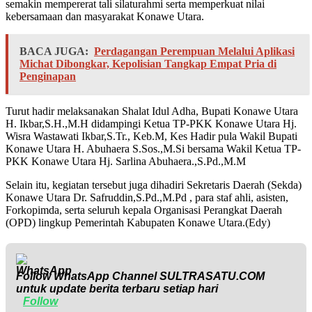
semakin mempererat tali silaturahmi serta memperkuat nilai
kebersamaan dan masyarakat Konawe Utara.
BACA JUGA:
Perdagangan Perempuan Melalui Aplikasi
Michat Dibongkar, Kepolisian Tangkap Empat Pria di
Penginapan
Turut hadir melaksanakan Shalat Idul Adha, Bupati Konawe Utara
H. Ikbar,S.H.,M.H didampingi Ketua TP-PKK Konawe Utara Hj.
Wisra Wastawati Ikbar,S.Tr., Keb.M, Kes Hadir pula Wakil Bupati
Konawe Utara H. Abuhaera S.Sos.,M.Si bersama Wakil Ketua TP-
PKK Konawe Utara Hj. Sarlina Abuhaera.,S.Pd.,M.M
Selain itu, kegiatan tersebut juga dihadiri Sekretaris Daerah (Sekda)
Konawe Utara Dr. Safruddin,S.Pd.,M.Pd , para staf ahli, asisten,
Forkopimda, serta seluruh kepala Organisasi Perangkat Daerah
(OPD) lingkup Pemerintah Kabupaten Konawe Utara.(Edy)
Follow WhatsApp Channel
SULTRASATU.COM
untuk update berita terbaru setiap hari
Follow