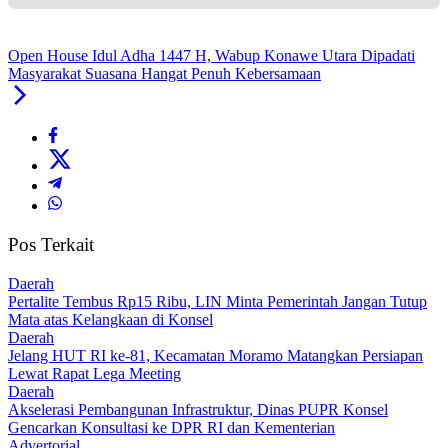
Open House Idul Adha 1447 H, Wabup Konawe Utara Dipadati
Masyarakat Suasana Hangat Penuh Kebersamaan
Pos Terkait
Daerah
‎Pertalite Tembus Rp15 Ribu, LIN Minta Pemerintah Jangan Tutup
Mata atas Kelangkaan di Konsel
Daerah
‎Jelang HUT RI ke-81, Kecamatan Moramo Matangkan Persiapan
Lewat Rapat Lega Meeting
Daerah
Akselerasi Pembangunan Infrastruktur, Dinas PUPR Konsel
Gencarkan Konsultasi ke DPR RI dan Kementerian
Advertorial