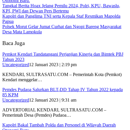
Otonomi Baru.
Tangkal Berita Hoax Jelang Pemilu 2024, Polri, KPU, Bawaslu,
KPI, PWI dan Dewan Pers Bertemu
Kapolri dan Panglima TNI serta Kepala Staf Resmikan Mapolda
Papua
Polsek Morut Gelar Jumat Curhat dan Ngopi Bareng Masyarakat
Desa Mata Lamokula
Baca Juga
Pemkot Kendari Tandatangani Perjanjian Kinerja dan Bimtek PBJ
Tahun 2023
Uncategorized
12 Januari 2023 | 2:19 pm
KENDARI, SULTRASATU.COM – Pemerintah Kota (Pemkot)
Kendari menggelar…
Pemdes Pudaoa Salurkan BLT-DD Tahap IV Tahun 2022 kepada
85 KPM
Uncategorized
12 Januari 2023 | 9:31 am
ADVERTORIAL KENDARI, SULTRASATU.COM –
Pemerintah Desa (Pemdes) Pudaoa…
Kapolri Bakal Tambah Polda dan Personel di Wilayah Daerah