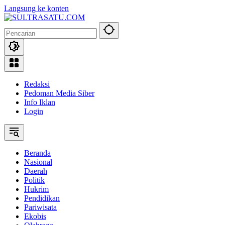
Langsung ke konten
Redaksi
Pedoman Media Siber
Info Iklan
Login
Beranda
Nasional
Daerah
Politik
Hukrim
Pendidikan
Pariwisata
Ekobis