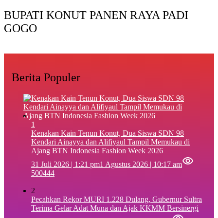
BUPATI KONUT PANEN RAYA PADI
GOGO
Berita Populer
1
‎Kenakan Kain Tenun Konut, Dua Siswa SDN 98
Kendari Ainayya dan Alifiyaul Tampil Memukau di
Ajang BTN Indonesia Fashion Week 2026
31 Juli 2026 | 1:21 pm
1 Agustus 2026 | 10:17 am
500444
2
Pecahkan Rekor MURI 1.228 Dulang, Gubernur Sultra
Terima Gelar Adat Muna dan Ajak KKMM Bersinergi