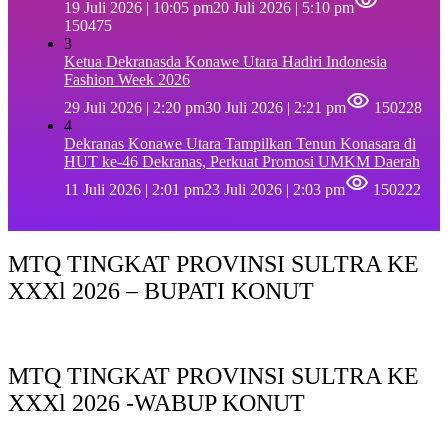
19 Juli 2026 | 10:05 pm
20 Juli 2026 | 5:10 pm
150475
3
Ketua Dekranasda Konawe Utara Hadiri Indonesia
Fashion Week 2026
29 Juli 2026 | 2:20 pm
30 Juli 2026 | 2:21 pm
150228
4
Dekranas Konawe Utara Tampilkan Tenun Konasara di
HUT ke-46 Dekranas, Perkuat Promosi UMKM Daerah
11 Juli 2026 | 2:01 pm
23 Juli 2026 | 2:03 pm
150222
MTQ TINGKAT PROVINSI SULTRA KE
XXXl 2026 – BUPATI KONUT
MTQ TINGKAT PROVINSI SULTRA KE
XXXl 2026 -WABUP KONUT