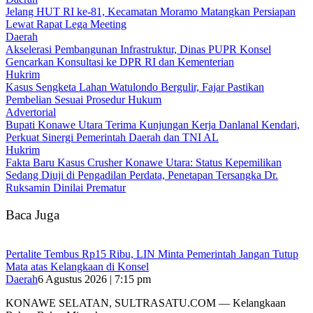
‎Jelang HUT RI ke-81, Kecamatan Moramo Matangkan Persiapan
Lewat Rapat Lega Meeting
Daerah
Akselerasi Pembangunan Infrastruktur, Dinas PUPR Konsel
Gencarkan Konsultasi ke DPR RI dan Kementerian
Hukrim
‎Kasus Sengketa Lahan Watulondo Bergulir, Fajar Pastikan
Pembelian Sesuai Prosedur Hukum
Advertorial
Bupati Konawe Utara Terima Kunjungan Kerja Danlanal Kendari,
Perkuat Sinergi Pemerintah Daerah dan TNI AL
Hukrim
Fakta Baru Kasus Crusher Konawe Utara: Status Kepemilikan
Sedang Diuji di Pengadilan Perdata, Penetapan Tersangka Dr.
Ruksamin Dinilai Prematur
Baca Juga
‎Pertalite Tembus Rp15 Ribu, LIN Minta Pemerintah Jangan Tutup
Mata atas Kelangkaan di Konsel
Daerah
6 Agustus 2026 | 7:15 pm
‎KONAWE SELATAN, SULTRASATU.COM — Kelangkaan