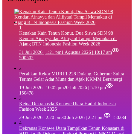
1
‎Kenakan Kain Tenun Konut, Dua Siswa SDN 98
Kendari Ainayya dan Alifiyaul Tampil Memukau di
Ajang BTN Indonesia Fashion Week 2026
31 Juli 2026 | 1:21 pm
1 Agustus 2026 | 10:17 am
500502
2
Pecahkan Rekor MURI 1.228 Dulang, Gubernur Sultra
Terima Gelar Adat Muna dan Ajak KKMM Bersinergi
19 Juli 2026 | 10:05 pm
20 Juli 2026 | 5:10 pm
150478
3
Ketua Dekranasda Konawe Utara Hadiri Indonesia
Fashion Week 2026
29 Juli 2026 | 2:20 pm
30 Juli 2026 | 2:21 pm
150234
4
Dekranas Konawe Utara Tampilkan Tenun Konasara di
HUT ke-46 Dekranas, Perkuat Promosi UMKM Daerah