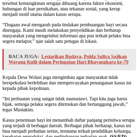
tersebut kemungkinan sengaja dibuang karena faktor ekonomi,
hubungan di luar pernikahan, atau tekanan sosial, yang kerap
menjadi motif utama dalam kasus serupa.
“Dugaan awal mengarah pada tindakan pembuangan bayi secara
disengaja. Kami masih melakukan penyelidikan dan berharap
masyarakat yang mengetahui informasi apa pun terkait pelaku bisa
segera melapor,” ujar salah satu petugas di lokasi.
BACA JUGA:
Lestarikan Budaya, Polda Sultra Sajikan
Wayang Kulit dalam Peringatan Hari Bhayangkara ke-79
Kepala Desa Wolasi juga mengimbau agar masyarakat tidak
berspekulasi berlebihan dan mempercayakan penanganan kasus ini
kepada pihak kepolisian.
“Ini perbuatan yang sangat tidak manusiawi. Tapi kita juga harus
bijak, semoga pelaku segera ditemukan dan bertanggung jawab,”
tegas Mustakim.
Kasus penemuan bayi ini menambah daftar panjang peristiwa serupa
yang terjadi di berbagai daerah. Berbagai pihak berharap, kasus ini
bisa menjadi perhatian serius, terutama terkait pendidikan keluarga,
kesehatan reproduksi, dan perlindungan terhadap anak.
(SS/ED)