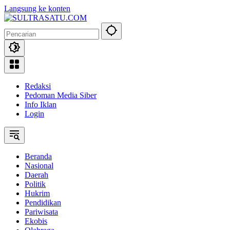
Langsung ke konten
Redaksi
Pedoman Media Siber
Info Iklan
Login
Beranda
Nasional
Daerah
Politik
Hukrim
Pendidikan
Pariwisata
Ekobis