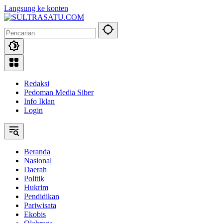
Langsung ke konten
Redaksi
Pedoman Media Siber
Info Iklan
Login
Beranda
Nasional
Daerah
Politik
Hukrim
Pendidikan
Pariwisata
Ekobis