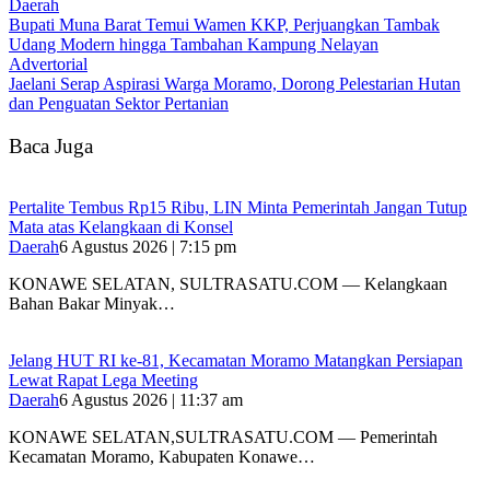
Daerah
‎Bupati Muna Barat Temui Wamen KKP, Perjuangkan Tambak
Udang Modern hingga Tambahan Kampung Nelayan
Advertorial
Jaelani Serap Aspirasi Warga Moramo, Dorong Pelestarian Hutan
dan Penguatan Sektor Pertanian
Baca Juga
‎Pertalite Tembus Rp15 Ribu, LIN Minta Pemerintah Jangan Tutup
Mata atas Kelangkaan di Konsel
Daerah
6 Agustus 2026 | 7:15 pm
‎KONAWE SELATAN, SULTRASATU.COM — Kelangkaan
Bahan Bakar Minyak…
‎Jelang HUT RI ke-81, Kecamatan Moramo Matangkan Persiapan
Lewat Rapat Lega Meeting
Daerah
6 Agustus 2026 | 11:37 am
KONAWE SELATAN,SULTRASATU.COM — Pemerintah
Kecamatan Moramo, Kabupaten Konawe…