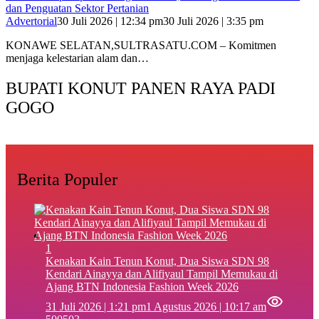
dan Penguatan Sektor Pertanian
Advertorial
30 Juli 2026 | 12:34 pm
30 Juli 2026 | 3:35 pm
KONAWE SELATAN,SULTRASATU.COM – Komitmen
menjaga kelestarian alam dan…
BUPATI KONUT PANEN RAYA PADI
GOGO
Berita Populer
1
‎Kenakan Kain Tenun Konut, Dua Siswa SDN 98
Kendari Ainayya dan Alifiyaul Tampil Memukau di
Ajang BTN Indonesia Fashion Week 2026
31 Juli 2026 | 1:21 pm
1 Agustus 2026 | 10:17 am