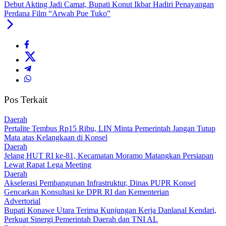
Debut Akting Jadi Camat, Bupati Konut Ikbar Hadiri Penayangan
Perdana Film “Arwah Pue Tuko”
Pos Terkait
Daerah
‎Pertalite Tembus Rp15 Ribu, LIN Minta Pemerintah Jangan Tutup
Mata atas Kelangkaan di Konsel
Daerah
‎Jelang HUT RI ke-81, Kecamatan Moramo Matangkan Persiapan
Lewat Rapat Lega Meeting
Daerah
Akselerasi Pembangunan Infrastruktur, Dinas PUPR Konsel
Gencarkan Konsultasi ke DPR RI dan Kementerian
Advertorial
Bupati Konawe Utara Terima Kunjungan Kerja Danlanal Kendari,
Perkuat Sinergi Pemerintah Daerah dan TNI AL