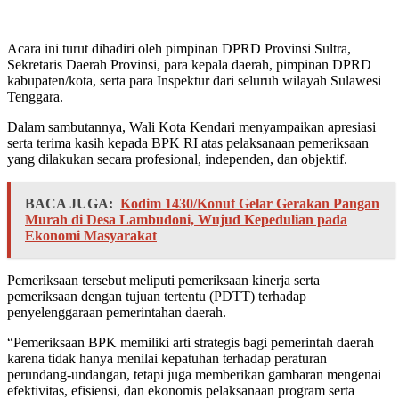
Acara ini turut dihadiri oleh pimpinan DPRD Provinsi Sultra,
Sekretaris Daerah Provinsi, para kepala daerah, pimpinan DPRD
kabupaten/kota, serta para Inspektur dari seluruh wilayah Sulawesi
Tenggara.
Dalam sambutannya, Wali Kota Kendari menyampaikan apresiasi
serta terima kasih kepada BPK RI atas pelaksanaan pemeriksaan
yang dilakukan secara profesional, independen, dan objektif.
BACA JUGA:
Kodim 1430/Konut Gelar Gerakan Pangan
Murah di Desa Lambudoni, Wujud Kepedulian pada
Ekonomi Masyarakat
Pemeriksaan tersebut meliputi pemeriksaan kinerja serta
pemeriksaan dengan tujuan tertentu (PDTT) terhadap
penyelenggaraan pemerintahan daerah.
“Pemeriksaan BPK memiliki arti strategis bagi pemerintah daerah
karena tidak hanya menilai kepatuhan terhadap peraturan
perundang-undangan, tetapi juga memberikan gambaran mengenai
efektivitas, efisiensi, dan ekonomis pelaksanaan program serta