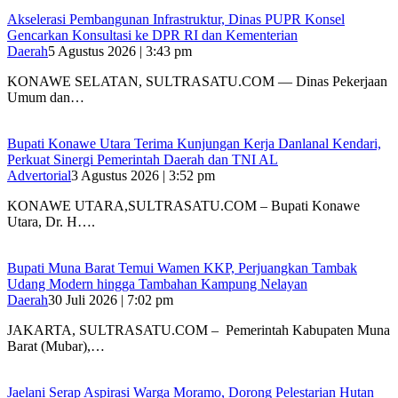
Akselerasi Pembangunan Infrastruktur, Dinas PUPR Konsel
Gencarkan Konsultasi ke DPR RI dan Kementerian
Daerah
5 Agustus 2026 | 3:43 pm
KONAWE SELATAN, SULTRASATU.COM — Dinas Pekerjaan
Umum dan…
Bupati Konawe Utara Terima Kunjungan Kerja Danlanal Kendari,
Perkuat Sinergi Pemerintah Daerah dan TNI AL
Advertorial
3 Agustus 2026 | 3:52 pm
‎KONAWE UTARA,SULTRASATU.COM – Bupati Konawe
Utara, Dr. H….
‎Bupati Muna Barat Temui Wamen KKP, Perjuangkan Tambak
Udang Modern hingga Tambahan Kampung Nelayan
Daerah
30 Juli 2026 | 7:02 pm
‎JAKARTA, SULTRASATU.COM – Pemerintah Kabupaten Muna
Barat (Mubar),…
Jaelani Serap Aspirasi Warga Moramo, Dorong Pelestarian Hutan