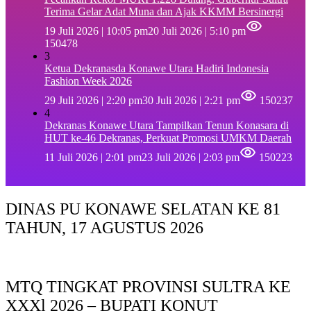
Terima Gelar Adat Muna dan Ajak KKMM Bersinergi
19 Juli 2026 | 10:05 pm
20 Juli 2026 | 5:10 pm
150478
3
Ketua Dekranasda Konawe Utara Hadiri Indonesia
Fashion Week 2026
29 Juli 2026 | 2:20 pm
30 Juli 2026 | 2:21 pm
150237
4
Dekranas Konawe Utara Tampilkan Tenun Konasara di
HUT ke-46 Dekranas, Perkuat Promosi UMKM Daerah
11 Juli 2026 | 2:01 pm
23 Juli 2026 | 2:03 pm
150223
DINAS PU KONAWE SELATAN KE 81
TAHUN, 17 AGUSTUS 2026
MTQ TINGKAT PROVINSI SULTRA KE
XXXl 2026 – BUPATI KONUT