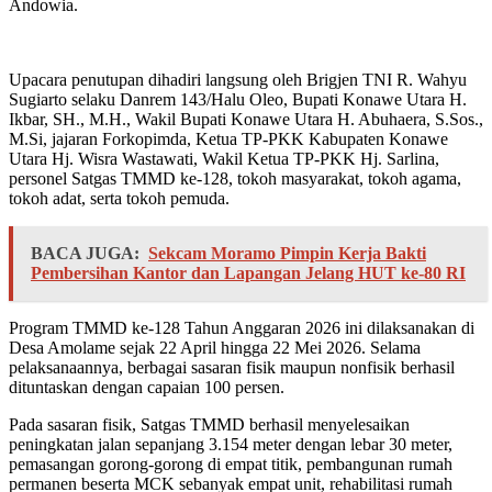
Andowia.
Upacara penutupan dihadiri langsung oleh Brigjen TNI R. Wahyu
Sugiarto selaku Danrem 143/Halu Oleo, Bupati Konawe Utara H.
Ikbar, SH., M.H., Wakil Bupati Konawe Utara H. Abuhaera, S.Sos.,
M.Si, jajaran Forkopimda, Ketua TP-PKK Kabupaten Konawe
Utara Hj. Wisra Wastawati, Wakil Ketua TP-PKK Hj. Sarlina,
personel Satgas TMMD ke-128, tokoh masyarakat, tokoh agama,
tokoh adat, serta tokoh pemuda.
BACA JUGA:
Sekcam Moramo Pimpin Kerja Bakti
Pembersihan Kantor dan Lapangan Jelang HUT ke-80 RI
Program TMMD ke-128 Tahun Anggaran 2026 ini dilaksanakan di
Desa Amolame sejak 22 April hingga 22 Mei 2026. Selama
pelaksanaannya, berbagai sasaran fisik maupun nonfisik berhasil
dituntaskan dengan capaian 100 persen.
Pada sasaran fisik, Satgas TMMD berhasil menyelesaikan
peningkatan jalan sepanjang 3.154 meter dengan lebar 30 meter,
pemasangan gorong-gorong di empat titik, pembangunan rumah
permanen beserta MCK sebanyak empat unit, rehabilitasi rumah