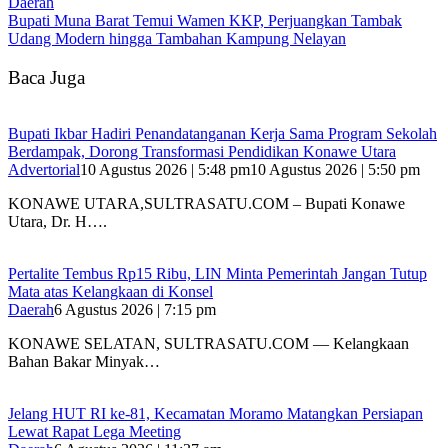
Daerah
‎Bupati Muna Barat Temui Wamen KKP, Perjuangkan Tambak
Udang Modern hingga Tambahan Kampung Nelayan
Baca Juga
Bupati Ikbar Hadiri Penandatanganan Kerja Sama Program Sekolah
Berdampak, Dorong Transformasi Pendidikan Konawe Utara
Advertorial
10 Agustus 2026 | 5:48 pm
10 Agustus 2026 | 5:50 pm
KONAWE UTARA,SULTRASATU.COM – Bupati Konawe
Utara, Dr. H….
‎Pertalite Tembus Rp15 Ribu, LIN Minta Pemerintah Jangan Tutup
Mata atas Kelangkaan di Konsel
Daerah
6 Agustus 2026 | 7:15 pm
‎KONAWE SELATAN, SULTRASATU.COM — Kelangkaan
Bahan Bakar Minyak…
‎Jelang HUT RI ke-81, Kecamatan Moramo Matangkan Persiapan
Lewat Rapat Lega Meeting