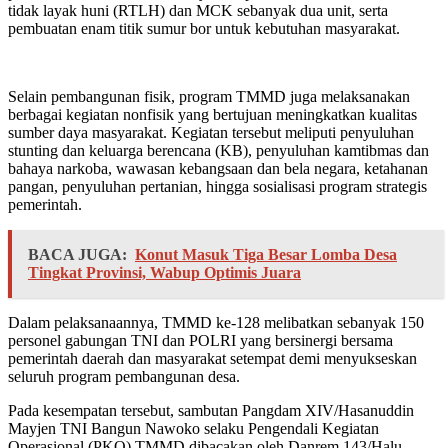
tidak layak huni (RTLH) dan MCK sebanyak dua unit, serta
pembuatan enam titik sumur bor untuk kebutuhan masyarakat.
Selain pembangunan fisik, program TMMD juga melaksanakan
berbagai kegiatan nonfisik yang bertujuan meningkatkan kualitas
sumber daya masyarakat. Kegiatan tersebut meliputi penyuluhan
stunting dan keluarga berencana (KB), penyuluhan kamtibmas dan
bahaya narkoba, wawasan kebangsaan dan bela negara, ketahanan
pangan, penyuluhan pertanian, hingga sosialisasi program strategis
pemerintah.
BACA JUGA:
Konut Masuk Tiga Besar Lomba Desa
Tingkat Provinsi, Wabup Optimis Juara
Dalam pelaksanaannya, TMMD ke-128 melibatkan sebanyak 150
personel gabungan TNI dan POLRI yang bersinergi bersama
pemerintah daerah dan masyarakat setempat demi menyukseskan
seluruh program pembangunan desa.
Pada kesempatan tersebut, sambutan Pangdam XIV/Hasanuddin
Mayjen TNI Bangun Nawoko selaku Pengendali Kegiatan
Operasional (PKO) TMMD dibacakan oleh Danrem 143/Halu