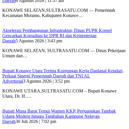
Daerah
6 Agustus 2026 | 11:37 am
KONAWE SELATAN,SULTRASATU.COM — Pemerintah
Kecamatan Moramo, Kabupaten Konawe…
Akselerasi Pembangunan Infrastruktur, Dinas PUPR Konsel
Gencarkan Konsultasi ke DPR RI dan Kementerian
Daerah
5 Agustus 2026 | 3:43 pm
KONAWE SELATAN, SULTRASATU.COM — Dinas Pekerjaan
Umum dan…
Bupati Konawe Utara Terima Kunjungan Kerja Danlanal Kendari,
Perkuat Sinergi Pemerintah Daerah dan TNI AL
Advertorial
3 Agustus 2026 | 3:52 pm
‎KONAWE UTARA,SULTRASATU.COM – Bupati Konawe
Utara, Dr. H….
‎Bupati Muna Barat Temui Wamen KKP, Perjuangkan Tambak
Udang Modern hingga Tambahan Kampung Nelayan
Daerah
30 Juli 2026 | 7:02 pm