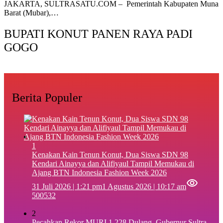
‎JAKARTA, SULTRASATU.COM – Pemerintah Kabupaten Muna
Barat (Mubar),…
BUPATI KONUT PANEN RAYA PADI
GOGO
Berita Populer
1
‎Kenakan Kain Tenun Konut, Dua Siswa SDN 98
Kendari Ainayya dan Alifiyaul Tampil Memukau di
Ajang BTN Indonesia Fashion Week 2026
31 Juli 2026 | 1:21 pm
1 Agustus 2026 | 10:17 am
500532
2
Pecahkan Rekor MURI 1.228 Dulang, Gubernur Sultra