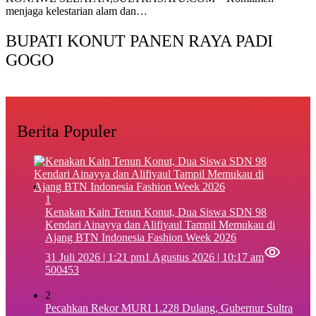
menjaga kelestarian alam dan…
BUPATI KONUT PANEN RAYA PADI
GOGO
Berita Populer
1
‎Kenakan Kain Tenun Konut, Dua Siswa SDN 98
Kendari Ainayya dan Alifiyaul Tampil Memukau di
Ajang BTN Indonesia Fashion Week 2026
31 Juli 2026 | 1:21 pm
1 Agustus 2026 | 10:17 am
500453
2
Pecahkan Rekor MURI 1.228 Dulang, Gubernur Sultra