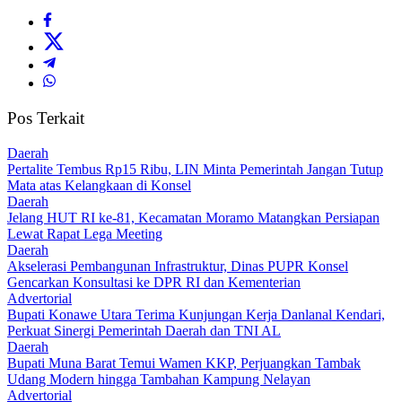
Pos Terkait
Daerah
‎Pertalite Tembus Rp15 Ribu, LIN Minta Pemerintah Jangan Tutup
Mata atas Kelangkaan di Konsel
Daerah
‎Jelang HUT RI ke-81, Kecamatan Moramo Matangkan Persiapan
Lewat Rapat Lega Meeting
Daerah
Akselerasi Pembangunan Infrastruktur, Dinas PUPR Konsel
Gencarkan Konsultasi ke DPR RI dan Kementerian
Advertorial
Bupati Konawe Utara Terima Kunjungan Kerja Danlanal Kendari,
Perkuat Sinergi Pemerintah Daerah dan TNI AL
Daerah
‎Bupati Muna Barat Temui Wamen KKP, Perjuangkan Tambak
Udang Modern hingga Tambahan Kampung Nelayan
Advertorial