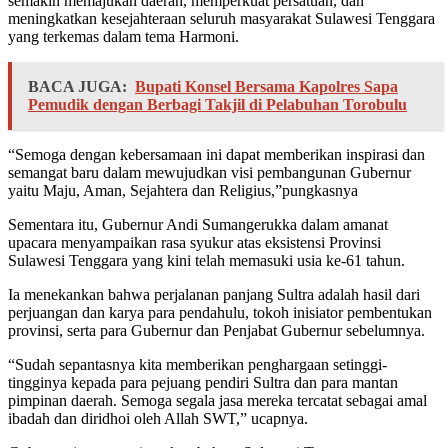
semakin memajukan daerah, memperkuat persatuan, dan
meningkatkan kesejahteraan seluruh masyarakat Sulawesi Tenggara
yang terkemas dalam tema Harmoni.
BACA JUGA:
Bupati Konsel Bersama Kapolres Sapa
Pemudik dengan Berbagi Takjil di Pelabuhan Torobulu
“Semoga dengan kebersamaan ini dapat memberikan inspirasi dan
semangat baru dalam mewujudkan visi pembangunan Gubernur
yaitu Maju, Aman, Sejahtera dan Religius,”pungkasnya
Sementara itu, Gubernur Andi Sumangerukka dalam amanat
upacara menyampaikan rasa syukur atas eksistensi Provinsi
Sulawesi Tenggara yang kini telah memasuki usia ke-61 tahun.
Ia menekankan bahwa perjalanan panjang Sultra adalah hasil dari
perjuangan dan karya para pendahulu, tokoh inisiator pembentukan
provinsi, serta para Gubernur dan Penjabat Gubernur sebelumnya.
“Sudah sepantasnya kita memberikan penghargaan setinggi-
tingginya kepada para pejuang pendiri Sultra dan para mantan
pimpinan daerah. Semoga segala jasa mereka tercatat sebagai amal
ibadah dan diridhoi oleh Allah SWT,” ucapnya.