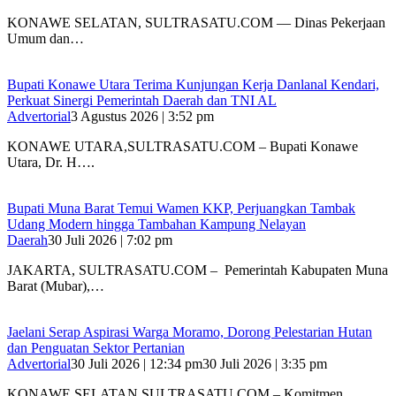
KONAWE SELATAN, SULTRASATU.COM — Dinas Pekerjaan
Umum dan…
Bupati Konawe Utara Terima Kunjungan Kerja Danlanal Kendari,
Perkuat Sinergi Pemerintah Daerah dan TNI AL
Advertorial
3 Agustus 2026 | 3:52 pm
‎KONAWE UTARA,SULTRASATU.COM – Bupati Konawe
Utara, Dr. H….
‎Bupati Muna Barat Temui Wamen KKP, Perjuangkan Tambak
Udang Modern hingga Tambahan Kampung Nelayan
Daerah
30 Juli 2026 | 7:02 pm
‎JAKARTA, SULTRASATU.COM – Pemerintah Kabupaten Muna
Barat (Mubar),…
Jaelani Serap Aspirasi Warga Moramo, Dorong Pelestarian Hutan
dan Penguatan Sektor Pertanian
Advertorial
30 Juli 2026 | 12:34 pm
30 Juli 2026 | 3:35 pm
KONAWE SELATAN,SULTRASATU.COM – Komitmen