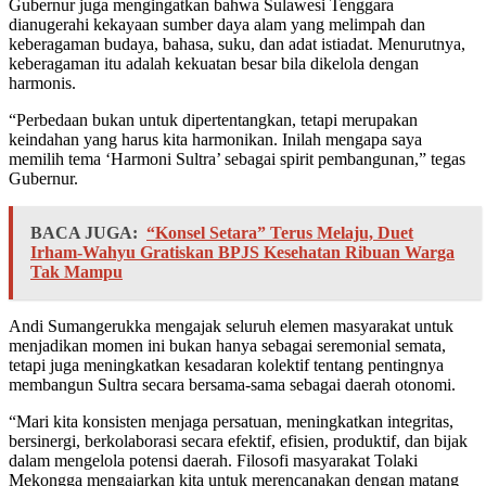
Gubernur juga mengingatkan bahwa Sulawesi Tenggara
dianugerahi kekayaan sumber daya alam yang melimpah dan
keberagaman budaya, bahasa, suku, dan adat istiadat. Menurutnya,
keberagaman itu adalah kekuatan besar bila dikelola dengan
harmonis.
“Perbedaan bukan untuk dipertentangkan, tetapi merupakan
keindahan yang harus kita harmonikan. Inilah mengapa saya
memilih tema ‘Harmoni Sultra’ sebagai spirit pembangunan,” tegas
Gubernur.
BACA JUGA:
“Konsel Setara” Terus Melaju, Duet
Irham-Wahyu Gratiskan BPJS Kesehatan Ribuan Warga
Tak Mampu
Andi Sumangerukka mengajak seluruh elemen masyarakat untuk
menjadikan momen ini bukan hanya sebagai seremonial semata,
tetapi juga meningkatkan kesadaran kolektif tentang pentingnya
membangun Sultra secara bersama-sama sebagai daerah otonomi.
“Mari kita konsisten menjaga persatuan, meningkatkan integritas,
bersinergi, berkolaborasi secara efektif, efisien, produktif, dan bijak
dalam mengelola potensi daerah. Filosofi masyarakat Tolaki
Mekongga mengajarkan kita untuk merencanakan dengan matang