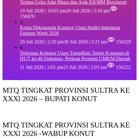
Terima Gelar Adat Muna dan Ajak KKMM Bersinergi
19 Juli 2026 | 10:05 pm
20 Juli 2026 | 5:10 pm
150476
3
Ketua Dekranasda Konawe Utara Hadiri Indonesia
Fashion Week 2026
29 Juli 2026 | 2:20 pm
30 Juli 2026 | 2:21 pm
150229
4
Dekranas Konawe Utara Tampilkan Tenun Konasara di
HUT ke-46 Dekranas, Perkuat Promosi UMKM Daerah
11 Juli 2026 | 2:01 pm
23 Juli 2026 | 2:03 pm
150222
MTQ TINGKAT PROVINSI SULTRA KE
XXXl 2026 – BUPATI KONUT
MTQ TINGKAT PROVINSI SULTRA KE
XXXl 2026 -WABUP KONUT