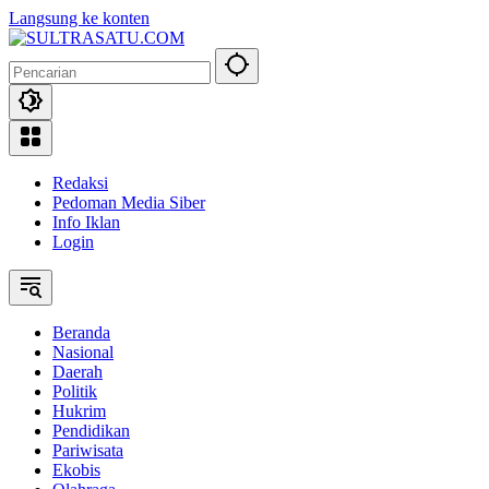
Langsung ke konten
Redaksi
Pedoman Media Siber
Info Iklan
Login
Beranda
Nasional
Daerah
Politik
Hukrim
Pendidikan
Pariwisata
Ekobis