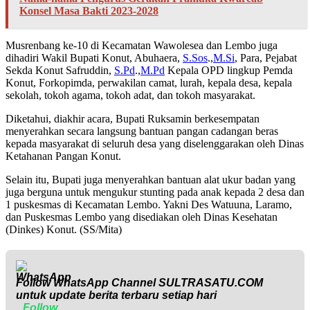
Konsel Masa Bakti 2023-2028
Musrenbang ke-10 di Kecamatan Wawolesea dan Lembo juga
dihadiri Wakil Bupati Konut, Abuhaera,
S.Sos
.,
M.Si
, Para, Pejabat
Sekda Konut Safruddin,
S.Pd
.,
M.Pd
Kepala OPD lingkup Pemda
Konut, Forkopimda, perwakilan camat, lurah, kepala desa, kepala
sekolah, tokoh agama, tokoh adat, dan tokoh masyarakat.
Diketahui, diakhir acara, Bupati Ruksamin berkesempatan
menyerahkan secara langsung bantuan pangan cadangan beras
kepada masyarakat di seluruh desa yang diselenggarakan oleh Dinas
Ketahanan Pangan Konut.
Selain itu, Bupati juga menyerahkan bantuan alat ukur badan yang
juga berguna untuk mengukur stunting pada anak kepada 2 desa dan
1 puskesmas di Kecamatan Lembo. Yakni Des Watuuna, Laramo,
dan Puskesmas Lembo yang disediakan oleh Dinas Kesehatan
(Dinkes) Konut. (SS/Mita)
Follow WhatsApp Channel
SULTRASATU.COM
untuk update berita terbaru setiap hari
Follow