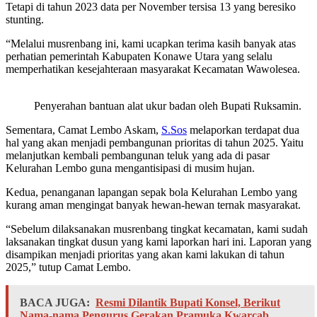
Tetapi di tahun 2023 data per November tersisa 13 yang beresiko
stunting.
“Melalui musrenbang ini, kami ucapkan terima kasih banyak atas
perhatian pemerintah Kabupaten Konawe Utara yang selalu
memperhatikan kesejahteraan masyarakat Kecamatan Wawolesea.
Penyerahan bantuan alat ukur badan oleh Bupati Ruksamin.
Sementara, Camat Lembo Askam,
S.Sos
melaporkan terdapat dua
hal yang akan menjadi pembangunan prioritas di tahun 2025. Yaitu
melanjutkan kembali pembangunan teluk yang ada di pasar
Kelurahan Lembo guna mengantisipasi di musim hujan.
Kedua, penanganan lapangan sepak bola Kelurahan Lembo yang
kurang aman mengingat banyak hewan-hewan ternak masyarakat.
“Sebelum dilaksanakan musrenbang tingkat kecamatan, kami sudah
laksanakan tingkat dusun yang kami laporkan hari ini. Laporan yang
disampikan menjadi prioritas yang akan kami lakukan di tahun
2025,” tutup Camat Lembo.
BACA JUGA:
Resmi Dilantik Bupati Konsel, Berikut
Nama-nama Pengurus Gerakan Pramuka Kwarcab