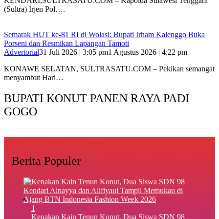
‎KENDARI,SULTRASATU.COM – Kapolda Sulawesi Tenggara
(Sultra) Irjen Pol….
Semarak HUT ke-81 RI di Wolasi: Bupati Irham Kalenggo Buka
Porseni dan Resmikan Lapangan Tamoti
Advertorial
31 Juli 2026 | 3:05 pm
1 Agustus 2026 | 4:22 pm
KONAWE SELATAN, SULTRASATU.COM – Pekikan semangat
menyambut Hari…
BUPATI KONUT PANEN RAYA PADI
GOGO
Berita Populer
1
‎Kenakan Kain Tenun Konut, Dua Siswa SDN 98