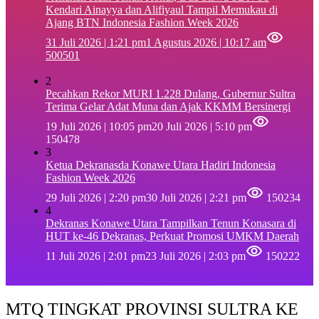
Kendari Ainayya dan Alifiyaul Tampil Memukau di
Ajang BTN Indonesia Fashion Week 2026
31 Juli 2026 | 1:21 pm
1 Agustus 2026 | 10:17 am
500501
2
Pecahkan Rekor MURI 1.228 Dulang, Gubernur Sultra
Terima Gelar Adat Muna dan Ajak KKMM Bersinergi
19 Juli 2026 | 10:05 pm
20 Juli 2026 | 5:10 pm
150478
3
Ketua Dekranasda Konawe Utara Hadiri Indonesia
Fashion Week 2026
29 Juli 2026 | 2:20 pm
30 Juli 2026 | 2:21 pm
150234
4
Dekranas Konawe Utara Tampilkan Tenun Konasara di
HUT ke-46 Dekranas, Perkuat Promosi UMKM Daerah
11 Juli 2026 | 2:01 pm
23 Juli 2026 | 2:03 pm
150222
MTQ TINGKAT PROVINSI SULTRA KE