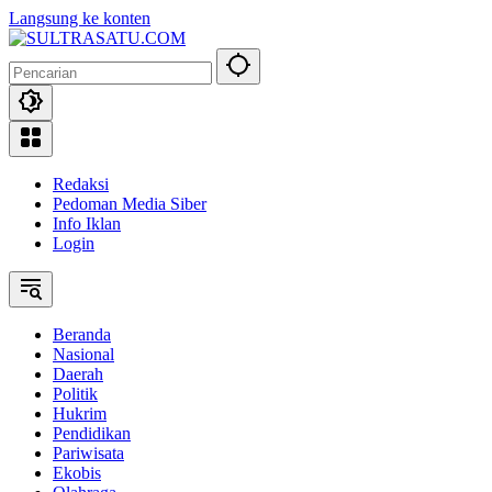
Langsung ke konten
Redaksi
Pedoman Media Siber
Info Iklan
Login
Beranda
Nasional
Daerah
Politik
Hukrim
Pendidikan
Pariwisata
Ekobis