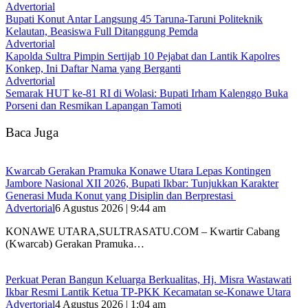
Advertorial
Bupati Konut Antar Langsung 45 Taruna-Taruni Politeknik
Kelautan, Beasiswa Full Ditanggung Pemda
Advertorial
‎Kapolda Sultra Pimpin Sertijab 10 Pejabat dan Lantik Kapolres
Konkep, Ini Daftar Nama yang Berganti
Advertorial
Semarak HUT ke-81 RI di Wolasi: Bupati Irham Kalenggo Buka
Porseni dan Resmikan Lapangan Tamoti
Baca Juga
‎Kwarcab Gerakan Pramuka Konawe Utara Lepas Kontingen
Jambore Nasional XII 2026, Bupati Ikbar: Tunjukkan Karakter
Generasi Muda Konut yang Disiplin dan Berprestasi ‎
Advertorial
6 Agustus 2026 | 9:44 am
KONAWE UTARA,SULTRASATU.COM – Kwartir Cabang
(Kwarcab) Gerakan Pramuka…
‎Perkuat Peran Bangun Keluarga Berkualitas, Hj. Misra Wastawati
Ikbar Resmi Lantik Ketua TP-PKK Kecamatan se-Konawe Utara
Advertorial
4 Agustus 2026 | 1:04 am