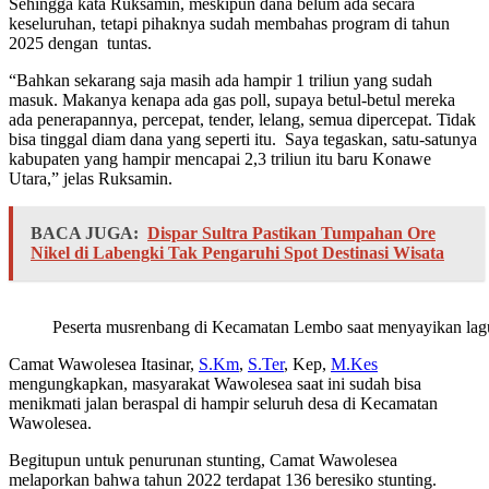
Sehingga kata Ruksamin, meskipun dana belum ada secara
keseluruhan, tetapi pihaknya sudah membahas program di tahun
2025 dengan tuntas.
“Bahkan sekarang saja masih ada hampir 1 triliun yang sudah
masuk. Makanya kenapa ada gas poll, supaya betul-betul mereka
ada penerapannya, percepat, tender, lelang, semua dipercepat. Tidak
bisa tinggal diam dana yang seperti itu. Saya tegaskan, satu-satunya
kabupaten yang hampir mencapai 2,3 triliun itu baru Konawe
Utara,” jelas Ruksamin.
BACA JUGA:
Dispar Sultra Pastikan Tumpahan Ore
Nikel di Labengki Tak Pengaruhi Spot Destinasi Wisata
Peserta musrenbang di Kecamatan Lembo saat menyayikan lag
Camat Wawolesea Itasinar,
S.Km
,
S.Ter
, Kep,
M.Kes
mengungkapkan, masyarakat Wawolesea saat ini sudah bisa
menikmati jalan beraspal di hampir seluruh desa di Kecamatan
Wawolesea.
Begitupun untuk penurunan stunting, Camat Wawolesea
melaporkan bahwa tahun 2022 terdapat 136 beresiko stunting.