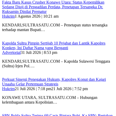
Fakta Baru Kasus Crusher Konawe Utara: Status Kepemilikan
Sedang Diuji di Pengadilan Perdata, Penetapan Tersangka Dr.
Ruksamin Dinilai Prematur
Hukrim
1 Agustus 2026 | 10:21 am
KENDARI,SULTRASATU.COM – Penetapan status tersangka
terhadap mantan Bupati…
‎Kapolda Sultra Pimpin Sertijab 10 Pejabat dan Lantik Kapolres
Konkep, Ini Daftar Nama yang Berganti
Advertorial
31 Juli 2026 | 8:53 pm
‎KENDARI,SULTRASATU.COM – Kapolda Sulawesi Tenggara
(Sultra) Irjen Pol….
‎Perkuat Sinergi Penegakan Hukum, Kapolres Konut dan Kajari
Unaaha Gelar Pertemuan Strategis
Hukrim
21 Juli 2026 | 7:18 pm
21 Juli 2026 | 7:52 pm
‎KONAWE UTARA, SULTRASATU.COM – Hubungan
kelembagaan antara Kepolisian…
SPN Polda Sultra Terima 69 Casis Bintara Polri, Ka SPN: Bertahan