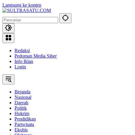
Langsung ke konten
Redaksi
Pedoman Media Siber
Info Iklan
Login
Beranda
Nasional
Daerah
Politik
Hukrim
Pendidikan
Pariwisata
Ekobis