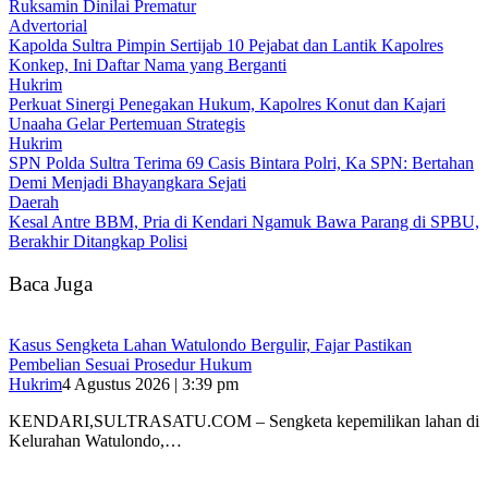
Ruksamin Dinilai Prematur
Advertorial
‎Kapolda Sultra Pimpin Sertijab 10 Pejabat dan Lantik Kapolres
Konkep, Ini Daftar Nama yang Berganti
Hukrim
‎Perkuat Sinergi Penegakan Hukum, Kapolres Konut dan Kajari
Unaaha Gelar Pertemuan Strategis
Hukrim
SPN Polda Sultra Terima 69 Casis Bintara Polri, Ka SPN: Bertahan
Demi Menjadi Bhayangkara Sejati
Daerah
Kesal Antre BBM, Pria di Kendari Ngamuk Bawa Parang di SPBU,
Berakhir Ditangkap Polisi
Baca Juga
‎Kasus Sengketa Lahan Watulondo Bergulir, Fajar Pastikan
Pembelian Sesuai Prosedur Hukum
Hukrim
4 Agustus 2026 | 3:39 pm
KENDARI,SULTRASATU.COM – ‎Sengketa kepemilikan lahan di
Kelurahan Watulondo,…