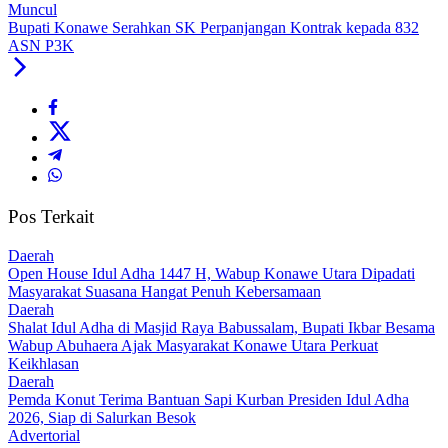
Muncul
Bupati Konawe Serahkan SK Perpanjangan Kontrak kepada 832
ASN P3K
Pos Terkait
Daerah
Open House Idul Adha 1447 H, Wabup Konawe Utara Dipadati
Masyarakat Suasana Hangat Penuh Kebersamaan
Daerah
Shalat Idul Adha di Masjid Raya Babussalam, Bupati Ikbar Besama
Wabup Abuhaera Ajak Masyarakat Konawe Utara Perkuat
Keikhlasan
Daerah
Pemda Konut Terima Bantuan Sapi Kurban Presiden Idul Adha
2026, Siap di Salurkan Besok
Advertorial