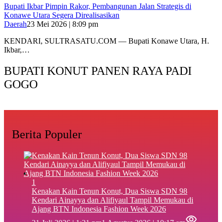
Bupati Ikbar Pimpin Rakor, Pembangunan Jalan Strategis di
Konawe Utara Segera Direalisasikan
Daerah
23 Mei 2026 | 8:09 pm
KENDARI, SULTRASATU.COM — Bupati Konawe Utara, H.
Ikbar,…
BUPATI KONUT PANEN RAYA PADI
GOGO
Berita Populer
1
‎Kenakan Kain Tenun Konut, Dua Siswa SDN 98
Kendari Ainayya dan Alifiyaul Tampil Memukau di
Ajang BTN Indonesia Fashion Week 2026