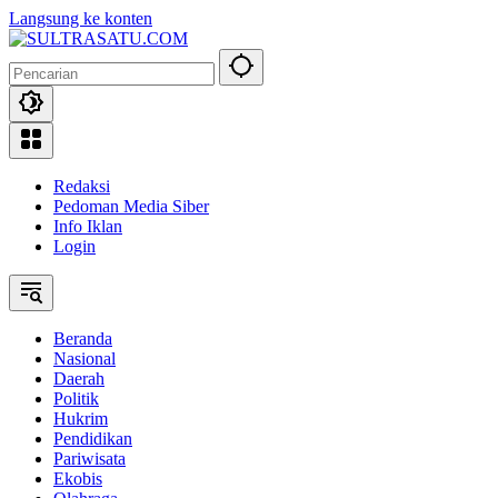
Langsung ke konten
Redaksi
Pedoman Media Siber
Info Iklan
Login
Beranda
Nasional
Daerah
Politik
Hukrim
Pendidikan
Pariwisata
Ekobis