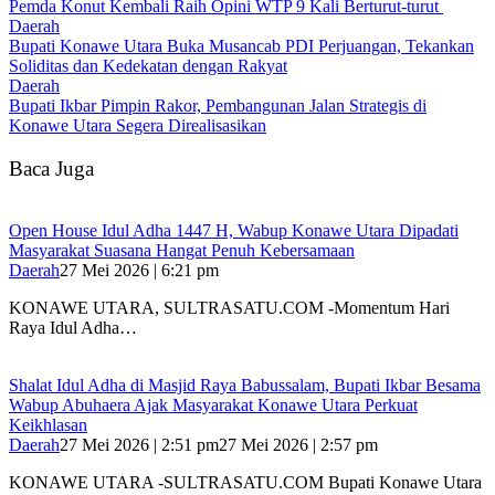
Pemda Konut Kembali Raih Opini WTP 9 Kali Berturut-turut
Daerah
Bupati Konawe Utara Buka Musancab PDI Perjuangan, Tekankan
Soliditas dan Kedekatan dengan Rakyat
Daerah
Bupati Ikbar Pimpin Rakor, Pembangunan Jalan Strategis di
Konawe Utara Segera Direalisasikan
Baca Juga
Open House Idul Adha 1447 H, Wabup Konawe Utara Dipadati
Masyarakat Suasana Hangat Penuh Kebersamaan
Daerah
27 Mei 2026 | 6:21 pm
KONAWE UTARA, SULTRASATU.COM -Momentum Hari
Raya Idul Adha…
Shalat Idul Adha di Masjid Raya Babussalam, Bupati Ikbar Besama
Wabup Abuhaera Ajak Masyarakat Konawe Utara Perkuat
Keikhlasan
Daerah
27 Mei 2026 | 2:51 pm
27 Mei 2026 | 2:57 pm
KONAWE UTARA -SULTRASATU.COM Bupati Konawe Utara