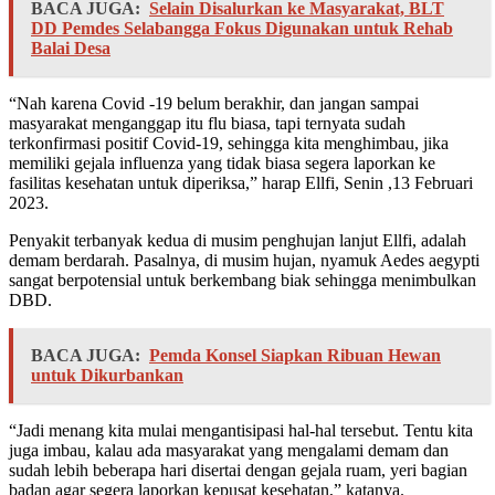
BACA JUGA:
Selain Disalurkan ke Masyarakat, BLT
DD Pemdes Selabangga Fokus Digunakan untuk Rehab
Balai Desa
“Nah karena Covid -19 belum berakhir, dan jangan sampai
masyarakat menganggap itu flu biasa, tapi ternyata sudah
terkonfirmasi positif Covid-19, sehingga kita menghimbau, jika
memiliki gejala influenza yang tidak biasa segera laporkan ke
fasilitas kesehatan untuk diperiksa,” harap Ellfi, Senin ,13 Februari
2023.
Penyakit terbanyak kedua di musim penghujan lanjut Ellfi, adalah
demam berdarah. Pasalnya, di musim hujan, nyamuk Aedes aegypti
sangat berpotensial untuk berkembang biak sehingga menimbulkan
DBD.
BACA JUGA:
Pemda Konsel Siapkan Ribuan Hewan
untuk Dikurbankan
“Jadi menang kita mulai mengantisipasi hal-hal tersebut. Tentu kita
juga imbau, kalau ada masyarakat yang mengalami demam dan
sudah lebih beberapa hari disertai dengan gejala ruam, yeri bagian
badan agar segera laporkan kepusat kesehatan,” katanya.