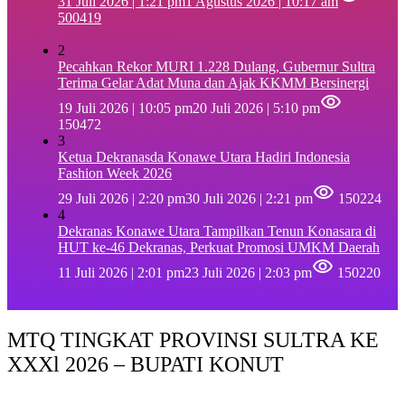
31 Juli 2026 | 1:21 pm
1 Agustus 2026 | 10:17 am
500419
2
Pecahkan Rekor MURI 1.228 Dulang, Gubernur Sultra
Terima Gelar Adat Muna dan Ajak KKMM Bersinergi
19 Juli 2026 | 10:05 pm
20 Juli 2026 | 5:10 pm
150472
3
Ketua Dekranasda Konawe Utara Hadiri Indonesia
Fashion Week 2026
29 Juli 2026 | 2:20 pm
30 Juli 2026 | 2:21 pm
150224
4
Dekranas Konawe Utara Tampilkan Tenun Konasara di
HUT ke-46 Dekranas, Perkuat Promosi UMKM Daerah
11 Juli 2026 | 2:01 pm
23 Juli 2026 | 2:03 pm
150220
MTQ TINGKAT PROVINSI SULTRA KE
XXXl 2026 – BUPATI KONUT