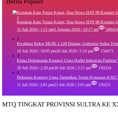
Berita Populer
1
‎Kenakan Kain Tenun Konut, Dua Siswa SDN 98 Kendari A
31 Juli 2026 | 1:21 pm
1 Agustus 2026 | 10:17 am
50043
2
Pecahkan Rekor MURI 1.228 Dulang, Gubernur Sultra Ter
19 Juli 2026 | 10:05 pm
20 Juli 2026 | 5:10 pm
150473
3
Ketua Dekranasda Konawe Utara Hadiri Indonesia Fashion
29 Juli 2026 | 2:20 pm
30 Juli 2026 | 2:21 pm
150224
4
Dekranas Konawe Utara Tampilkan Tenun Konasara di HU
11 Juli 2026 | 2:01 pm
23 Juli 2026 | 2:03 pm
150221
MTQ TINGKAT PROVINSI SULTRA KE XX