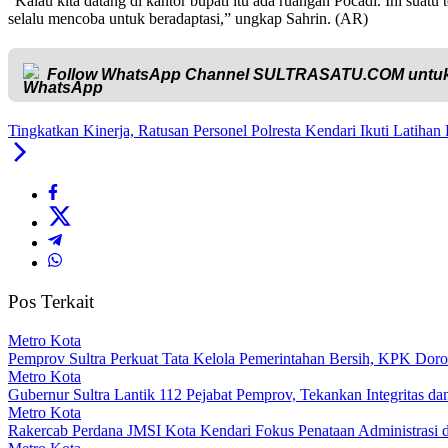
“Kalau kita datang di kantor bupati itu ada ruangan Pocadi. Ini suatu
selalu mencoba untuk beradaptasi,” ungkap Sahrin. (AR)
Follow WhatsApp Channel
SULTRASATU.COM
untuk
Tingkatkan Kinerja, Ratusan Personel Polresta Kendari Ikuti Latih
Pos Terkait
Metro Kota
Pemprov Sultra Perkuat Tata Kelola Pemerintahan Bersih, KPK Dor
Metro Kota
Gubernur Sultra Lantik 112 Pejabat Pemprov, Tekankan Integritas da
Metro Kota
Rakercab Perdana JMSI Kota Kendari Fokus Penataan Administrasi d