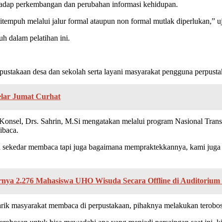
erhadap perkembangan dan perubahan informasi kehidupan.
mpuh melalui jalur formal ataupun non formal mutlak diperlukan,” u
h dalam pelatihan ini.
ustakaan desa dan sekolah serta layani masyarakat pengguna perpust
elar Jumat Curhat
Konsel, Drs. Sahrin, M.Si mengatakan melalui program Nasional Trans
ibaca.
a sekedar membaca tapi juga bagaimana mempraktekkannya, kami juga d
irnya 2.276 Mahasiswa UHO Wisuda Secara Offline di Auditoriu
tarik masyarakat membaca di perpustakaan, pihaknya melakukan terobo