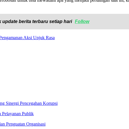
 terobosan untuk bisa mewadahi apa yang menjadi persaingan saat ini, k
 update berita terbaru setiap hari
Follow
an Pengamanan Aksi Unjuk Rasa
ong Sinergi Pencegahan Korupsi
n Pelayanan Publik
an Penguatan Organisasi