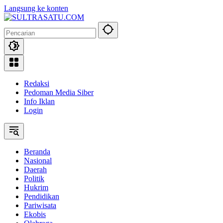
Langsung ke konten
Redaksi
Pedoman Media Siber
Info Iklan
Login
Beranda
Nasional
Daerah
Politik
Hukrim
Pendidikan
Pariwisata
Ekobis