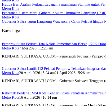
Metro Kota
Hugua Beri Arahan Perkuat Layanan Penanganan Stunting untuk Perce
Metro Kota
Penerapan Sistem Merit, Gubernur Sultra Umumkan Langsung Hasil Se
Metro Kota
Gubernur Sultra Turun Langsung Wawancara Calon Pejabat hingga 
Baca Juga
Pemprov Sultra Perkuat Tata Kelola Pemerintahan Bersih, KPK Dor
Metro Kota
7 Mei 2026 | 12:23 am
KENDARI, SULTRASATU.COM – Pemerintah Provinsi (Pemprov) 
Gubernur Sultra Lantik 112 Pejabat Pemprov, Tekankan Integritas da
Metro Kota
20 April 2026 | 5:24 am
21 April 2026 | 5:26 am
KENDARI, SULTRASATU.COM – Gubernur Sulawesi Tenggara (S
Rakercab Perdana JMSI Kota Kendari Fokus Penataan Administrasi d
Metro Kota
16 April 2026 | 10:14 pm
KENDARI, SULTRASATU.COM – Pengurus Jaringan Media Siber