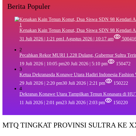
Berita Populer
1
‎Kenakan Kain Tenun Konut, Dua Siswa SDN 98 Kendari A
31 Juli 2026 | 1:21 pm
1 Agustus 2026 | 10:17 am
50041
2
Pecahkan Rekor MURI 1.228 Dulang, Gubernur Sultra Ter
19 Juli 2026 | 10:05 pm
20 Juli 2026 | 5:10 pm
150472
3
Ketua Dekranasda Konawe Utara Hadiri Indonesia Fashion
29 Juli 2026 | 2:20 pm
30 Juli 2026 | 2:21 pm
150222
4
Dekranas Konawe Utara Tampilkan Tenun Konasara di HU
11 Juli 2026 | 2:01 pm
23 Juli 2026 | 2:03 pm
150220
MTQ TINGKAT PROVINSI SULTRA KE XX