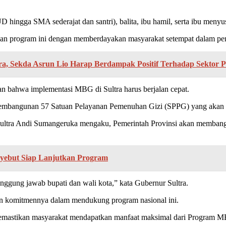
hingga SMA sederajat dan santri), balita, ibu hamil, serta ibu menyus
kan program ini dengan memberdayakan masyarakat setempat dalam pe
a, Sekda Asrun Lio Harap Berdampak Positif Terhadap Sektor P
 bahwa implementasi MBG di Sultra harus berjalan cepat.
 membangunan 57 Satuan Pelayanan Pemenuhan Gizi (SPPG) yang akan te
 Sultra Andi Sumangeruka mengaku, Pemerintah Provinsi akan memban
yebut Siap Lanjutkan Program
ggung jawab bupati dan wali kota,” kata Gubernur Sultra.
an komitmennya dalam mendukung program nasional ini.
mastikan masyarakat mendapatkan manfaat maksimal dari Program 