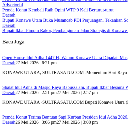
Advertorial
Pemda Konut Kembali Raih Opini WTP 9 Kali Berturut-turut
Daerah
Bupati Konawe Utara Buka Musancab PDI Perjuangan, Tekankan Sol
Daerah
Bupati Ikbar Pimpin Rakor, Pembangunan Jalan Strategis di Konawe 
Baca Juga
Open House Idul Adha 1447 H, Wabup Konawe Utara Dipadati Mas
Daerah
27 Mei 2026 | 6:21 pm
KONAWE UTARA, SULTRASATU.COM -Momentum Hari Raya I
Shalat Idul Adha di Masjid Raya Babussalam, Bupati Ikbar Besama
Daerah
27 Mei 2026 | 2:51 pm
27 Mei 2026 | 2:57 pm
KONAWE UTARA -SULTRASATU.COM Bupati Konawe Utara (K
Pemda Konut Terima Bantuan Sapi Kurban Presiden Idul Adha 2026,
Daerah
26 Mei 2026 | 3:06 pm
27 Mei 2026 | 3:08 pm