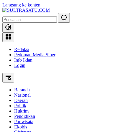
Langsung ke konten
Redaksi
Pedoman Media Siber
Info Iklan
Login
Beranda
Nasional
Daerah
Politik
Hukrim
Pendidikan
Pariwisata
Ekobis