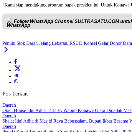
“Kami siap mendukung program bapak presiden ini. Untuk Konawe
Follow WhatsApp Channel
SULTRASATU.COM
untuk
Penuhi Stok Darah Jelang Lebaran, RSUD Konsel Gelar Donor Dar
Pos Terkait
Daerah
Open House Idul Adha 1447 H, Wabup Konawe Utara Dipadati Mas
Daerah
Shalat Idul Adha di Masjid Raya Babussalam, Bupati Ikbar Besama
Daerah
Pemda Konut Terima Bantuan Sapi Kurban Presiden Idul Adha 2026,