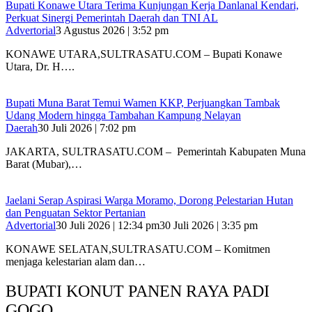
Bupati Konawe Utara Terima Kunjungan Kerja Danlanal Kendari,
Perkuat Sinergi Pemerintah Daerah dan TNI AL
Advertorial
3 Agustus 2026 | 3:52 pm
‎KONAWE UTARA,SULTRASATU.COM – Bupati Konawe
Utara, Dr. H….
‎Bupati Muna Barat Temui Wamen KKP, Perjuangkan Tambak
Udang Modern hingga Tambahan Kampung Nelayan
Daerah
30 Juli 2026 | 7:02 pm
‎JAKARTA, SULTRASATU.COM – Pemerintah Kabupaten Muna
Barat (Mubar),…
Jaelani Serap Aspirasi Warga Moramo, Dorong Pelestarian Hutan
dan Penguatan Sektor Pertanian
Advertorial
30 Juli 2026 | 12:34 pm
30 Juli 2026 | 3:35 pm
KONAWE SELATAN,SULTRASATU.COM – Komitmen
menjaga kelestarian alam dan…
BUPATI KONUT PANEN RAYA PADI
GOGO