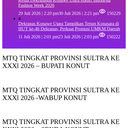
Ketua Dekranasda Konawe Utara Hadiri Indonesia
Fashion Week 2026
29 Juli 2026 | 2:20 pm
30 Juli 2026 | 2:21 pm
150229
4
Dekranas Konawe Utara Tampilkan Tenun Konasara di
HUT ke-46 Dekranas, Perkuat Promosi UMKM Daerah
11 Juli 2026 | 2:01 pm
23 Juli 2026 | 2:03 pm
150222
MTQ TINGKAT PROVINSI SULTRA KE
XXXl 2026 – BUPATI KONUT
MTQ TINGKAT PROVINSI SULTRA KE
XXXl 2026 -WABUP KONUT
MTQ TINGKAT PROVINSI SULTRA KE