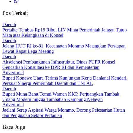
Pos Terkait
Daerah
‎Pertalite Tembus Rp15 Ribu, LIN Minta Pemerintah Jangan Tutup
Mata atas Kelangkaan di Konsel
Daerah
‎Jelang HUT RI ke-81, Kecamatan Moramo Matangkan Persiapan
Lewat Rapat Lega Meeting
Daerah
Akselerasi Pembangunan Infrastruktur, Dinas PUPR Konsel
Gencarkan Konsultasi ke DPR RI dan Kementerian
Advertorial
Bupati Konawe Utara Terima Kunjungan Kerja Danlanal Kendari,
Perkuat Sinergi Pemerintah Daerah dan TNI AL
Daerah
‎Bupati Muna Barat Temui Wamen KKP, Perjuangkan Tambak
Udang Modern hingga Tambahan Kampung Nelayan
Advertorial
Jaelani Serap Aspirasi Warga Moramo, Dorong Pelestarian Hutan
dan Penguatan Sektor Pertanian
Baca Juga