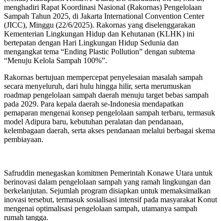
menghadiri Rapat Koordinasi Nasional (Rakornas) Pengelolaan
Sampah Tahun 2025, di Jakarta International Convention Center
(JICC), Minggu (22/6/2025). Rakornas yang diselenggarakan
Kementerian Lingkungan Hidup dan Kehutanan (KLHK) ini
bertepatan dengan Hari Lingkungan Hidup Sedunia dan
mengangkat tema “Ending Plastic Pollution” dengan subtema
“Menuju Kelola Sampah 100%”.
Rakornas bertujuan mempercepat penyelesaian masalah sampah
secara menyeluruh, dari hulu hingga hilir, serta merumuskan
roadmap pengelolaan sampah daerah menuju target bebas sampah
pada 2029. Para kepala daerah se-Indonesia mendapatkan
pemaparan mengenai konsep pengelolaan sampah terbaru, termasuk
model Adipura baru, kebutuhan peralatan dan pendanaan,
kelembagaan daerah, serta akses pendanaan melalui berbagai skema
pembiayaan.
Safruddin menegaskan komitmen Pemerintah Konawe Utara untuk
berinovasi dalam pengelolaan sampah yang ramah lingkungan dan
berkelanjutan. Sejumlah program disiapkan untuk memaksimalkan
inovasi tersebut, termasuk sosialisasi intensif pada masyarakat Konut
mengenai optimalisasi pengelolaan sampah, utamanya sampah
rumah tangga.