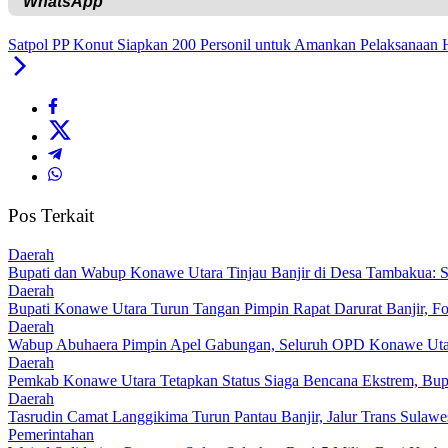
Satpol PP Konut Siapkan 200 Personil untuk Amankan Pelaksanaan
Pos Terkait
Daerah
Bupati dan Wabup Konawe Utara Tinjau Banjir di Desa Tambakua: S
Daerah
Bupati Konawe Utara Turun Tangan Pimpin Rapat Darurat Banjir, F
Daerah
Wabup Abuhaera Pimpin Apel Gabungan, Seluruh OPD Konawe Utara
Daerah
Pemkab Konawe Utara Tetapkan Status Siaga Bencana Ekstrem, Bup
Daerah
Tasrudin Camat Langgikima Turun Pantau Banjir, Jalur Trans Sulaw
Pemerintahan