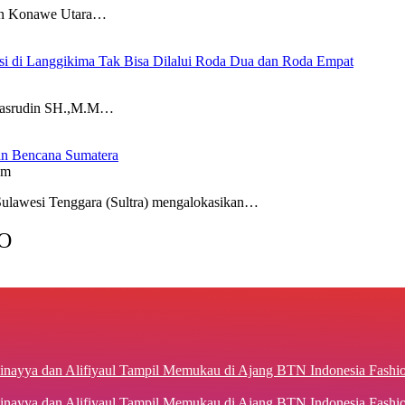
 Konawe Utara…
esi di Langgikima Tak Bisa Dilalui Roda Dua dan Roda Empat
srudin SH.,M.M…
ban Bencana Sumatera
pm
wesi Tenggara (Sultra) mengalokasikan…
O
inayya dan Alifiyaul Tampil Memukau di Ajang BTN Indonesia Fash