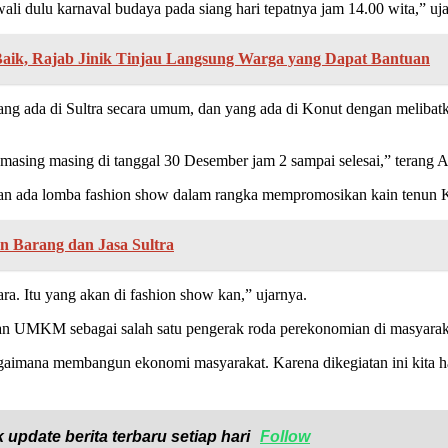
li dulu karnaval budaya pada siang hari tepatnya jam 14.00 wita,” uja
aik, Rajab Jinik Tinjau Langsung Warga yang Dapat Bantuan
g ada di Sultra secara umum, dan yang ada di Konut dengan melibat
asing masing di tanggal 30 Desember jam 2 sampai selesai,” terang A
an ada lomba fashion show dalam rangka mempromosikan kain tenun 
 Barang dan Jasa Sultra
a. Itu yang akan di fashion show kan,” ujarnya.
kan UMKM sebagai salah satu pengerak roda perekonomian di masyara
 bagaimana membangun ekonomi masyarakat. Karena dikegiatan ini kita
 update berita terbaru setiap hari
Follow