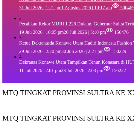
31 Juli 2026 | 1:21 pm
1 Agustus 2026 | 10:17 am
50046
2
Pecahkan Rekor MURI 1.228 Dulang, Gubernur Sultra Ter
19 Juli 2026 | 10:05 pm
20 Juli 2026 | 5:10 pm
150476
3
Ketua Dekranasda Konawe Utara Hadiri Indonesia Fashion
29 Juli 2026 | 2:20 pm
30 Juli 2026 | 2:21 pm
150229
4
Dekranas Konawe Utara Tampilkan Tenun Konasara di HU
11 Juli 2026 | 2:01 pm
23 Juli 2026 | 2:03 pm
150222
MTQ TINGKAT PROVINSI SULTRA KE XX
MTQ TINGKAT PROVINSI SULTRA KE X