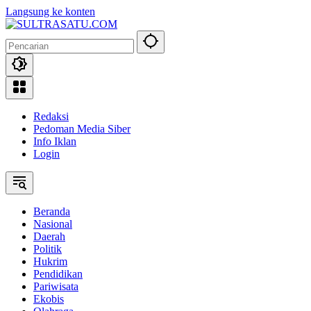
Langsung ke konten
Redaksi
Pedoman Media Siber
Info Iklan
Login
Beranda
Nasional
Daerah
Politik
Hukrim
Pendidikan
Pariwisata
Ekobis