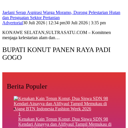
Jaelani Serap Aspirasi Warga Moramo, Dorong Pelestarian Hutan
dan Penguatan Sektor Pertanian
Advertorial
30 Juli 2026 | 12:34 pm
30 Juli 2026 | 3:35 pm
KONAWE SELATAN,SULTRASATU.COM – Komitmen
menjaga kelestarian alam dan…
BUPATI KONUT PANEN RAYA PADI
GOGO
Berita Populer
1
‎Kenakan Kain Tenun Konut, Dua Siswa SDN 98
Kendari Ainayya dan Alifiyaul Tampil Memukau di