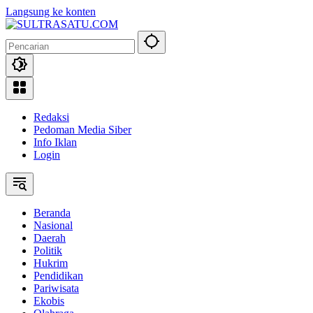
Langsung ke konten
Redaksi
Pedoman Media Siber
Info Iklan
Login
Beranda
Nasional
Daerah
Politik
Hukrim
Pendidikan
Pariwisata
Ekobis