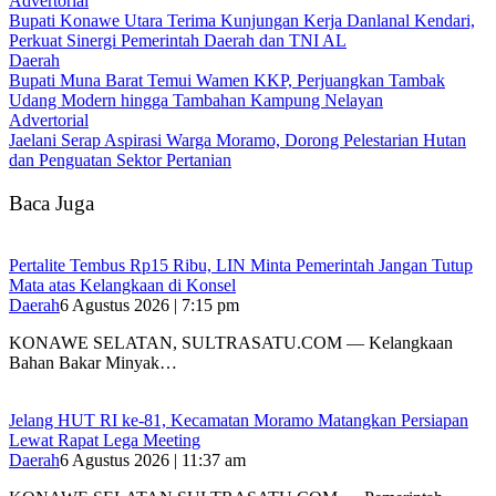
Advertorial
Bupati Konawe Utara Terima Kunjungan Kerja Danlanal Kendari,
Perkuat Sinergi Pemerintah Daerah dan TNI AL
Daerah
‎Bupati Muna Barat Temui Wamen KKP, Perjuangkan Tambak
Udang Modern hingga Tambahan Kampung Nelayan
Advertorial
Jaelani Serap Aspirasi Warga Moramo, Dorong Pelestarian Hutan
dan Penguatan Sektor Pertanian
Baca Juga
‎Pertalite Tembus Rp15 Ribu, LIN Minta Pemerintah Jangan Tutup
Mata atas Kelangkaan di Konsel
Daerah
6 Agustus 2026 | 7:15 pm
‎KONAWE SELATAN, SULTRASATU.COM — Kelangkaan
Bahan Bakar Minyak…
‎Jelang HUT RI ke-81, Kecamatan Moramo Matangkan Persiapan
Lewat Rapat Lega Meeting
Daerah
6 Agustus 2026 | 11:37 am