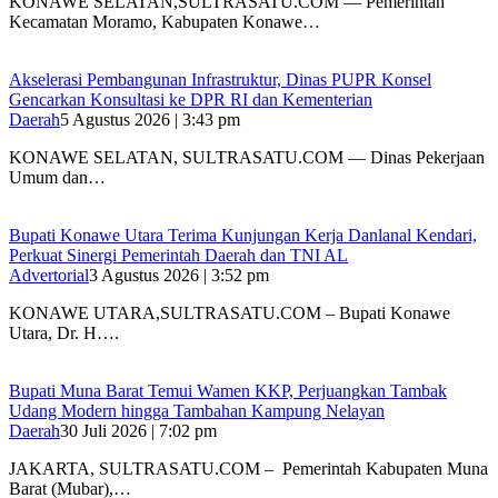
KONAWE SELATAN,SULTRASATU.COM — Pemerintah
Kecamatan Moramo, Kabupaten Konawe…
Akselerasi Pembangunan Infrastruktur, Dinas PUPR Konsel
Gencarkan Konsultasi ke DPR RI dan Kementerian
Daerah
5 Agustus 2026 | 3:43 pm
KONAWE SELATAN, SULTRASATU.COM — Dinas Pekerjaan
Umum dan…
Bupati Konawe Utara Terima Kunjungan Kerja Danlanal Kendari,
Perkuat Sinergi Pemerintah Daerah dan TNI AL
Advertorial
3 Agustus 2026 | 3:52 pm
‎KONAWE UTARA,SULTRASATU.COM – Bupati Konawe
Utara, Dr. H….
‎Bupati Muna Barat Temui Wamen KKP, Perjuangkan Tambak
Udang Modern hingga Tambahan Kampung Nelayan
Daerah
30 Juli 2026 | 7:02 pm
‎JAKARTA, SULTRASATU.COM – Pemerintah Kabupaten Muna
Barat (Mubar),…