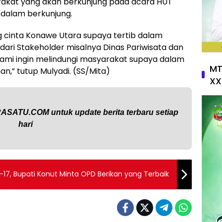
akat yang akan berkunjung pada acara HUT
b dalam berkunjung.
 cinta Konawe Utara supaya tertib dalam
dari Stakeholder misalnya Dinas Pariwisata dan
ami ingin melindungi masyarakat supaya dalam
MT
,” tutup Mulyadi. (SS/Mita)
XX
RASATU.COM
untuk update berita terbaru setiap
hari
7, Bupati Konut Minta OPD Berikan yang Terbaik