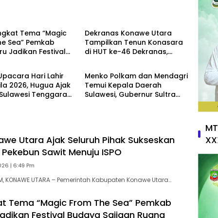
News
gkat Tema “Magic
Dekranas Konawe Utara
he Sea” Pemkab
Tampilkan Tenun Konasara
u Jadikan Festival
di HUT ke-46 Dekranas,
h
Daerah
 Saijaan Ruang
Perkuat Promosi UMKM
asi Pelestarian
Daerah
Upacara Hari Lahir
Menko Polkam dan Mendagri
 Bajau
la 2026, Hugua Ajak
Temui Kepala Daerah
Sulawesi Tenggara
Sulawesi, Gubernur Sultra
t Komitmen
Dorong Pembangunan
gsaan
Inklusif
MT
awe Utara Ajak Seluruh Pihak Sukseskan
XX
Pekebun Sawit Menuju ISPO
026 | 6:49 Pm
, KONAWE UTARA – Pemerintah Kabupaten Konawe Utara…
t Tema “Magic From The Sea” Pemkab
adikan Festival Budaya Saijaan Ruang