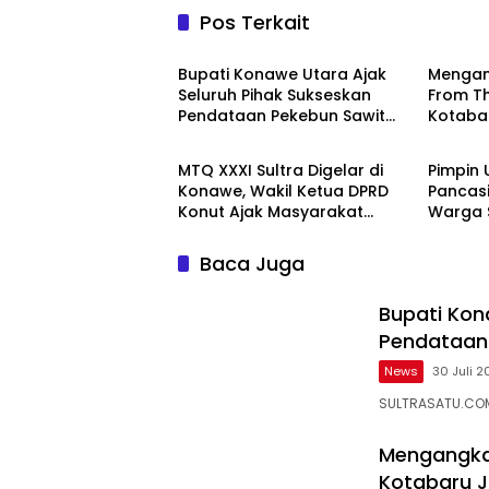
Pos Terkait
News
News
Bupati Konawe Utara Ajak
Mengan
Seluruh Pihak Sukseskan
From T
Pendataan Pekebun Sawit
Kotabar
News
Daera
Menuju ISPO
Budaya
Kolabor
MTQ XXXI Sultra Digelar di
Pimpin 
Budaya
Konawe, Wakil Ketua DPRD
Pancasi
Konut Ajak Masyarakat
Warga 
Sukseskan
Perkua
Keban
Baca Juga
Bupati Kon
Pendataan 
News
30 Juli 2
SULTRASATU.COM
Mengangka
Kotabaru J