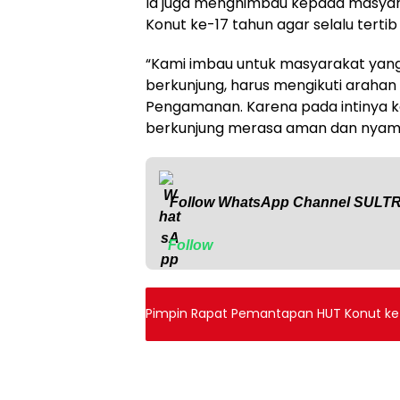
Ia juga menghimbau kepada masyar
Konut ke-17 tahun agar selalu terti
“Kami imbau untuk masyarakat yang
berkunjung, harus mengikuti arahan 
Pengamanan. Karena pada intinya k
berkunjung merasa aman dan nyaman
Follow WhatsApp Channel
SULT
Follow
Pimpin Rapat Pemantapan HUT Konut ke-1