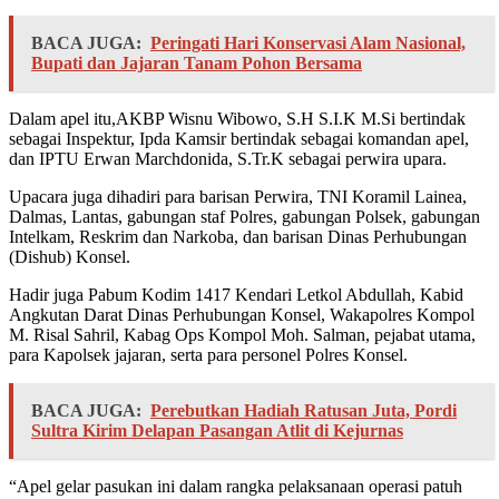
BACA JUGA:
Peringati Hari Konservasi Alam Nasional,
Bupati dan Jajaran Tanam Pohon Bersama
Dalam apel itu,AKBP Wisnu Wibowo, S.H S.I.K M.Si bertindak
sebagai Inspektur, Ipda Kamsir bertindak sebagai komandan apel,
dan IPTU Erwan Marchdonida, S.Tr.K sebagai perwira upara.
Upacara juga dihadiri para barisan Perwira, TNI Koramil Lainea,
Dalmas, Lantas, gabungan staf Polres, gabungan Polsek, gabungan
Intelkam, Reskrim dan Narkoba, dan barisan Dinas Perhubungan
(Dishub) Konsel.
Hadir juga Pabum Kodim 1417 Kendari Letkol Abdullah, Kabid
Angkutan Darat Dinas Perhubungan Konsel, Wakapolres Kompol
M. Risal Sahril, Kabag Ops Kompol Moh. Salman, pejabat utama,
para Kapolsek jajaran, serta para personel Polres Konsel.
BACA JUGA:
Perebutkan Hadiah Ratusan Juta, Pordi
Sultra Kirim Delapan Pasangan Atlit di Kejurnas
“Apel gelar pasukan ini dalam rangka pelaksanaan operasi patuh