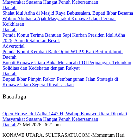
Masyarakat Suasana Hangat Penuh Kebersamaan
Daerah
Shalat Idul Adha di Masjid Raya Babussalam, Bupati Ikbar Besama
Wabup Abuhaera Ajak Masyarakat Konawe Utara Perkuat
Keikhlasan
Daerah
Pemda Konut Terima Bantuan Sapi Kurban Presiden Idul Adha
2026, Siap di Salurkan Besok
Advertorial
Pemda Konut Kembali Raih Opini WTP 9 Kali Berturut-turut
Daerah
Bupati Konawe Utara Buka Musancab PDI Perjuangan, Tekankan
Soliditas dan Kedekatan dengan Rakyat
Daerah
Bupati Ikbar Pimpin Rakor, Pembangunan Jalan Strategis di
Konawe Utara Segera Direalisasikan
Baca Juga
Open House Idul Adha 1447 H, Wabup Konawe Utara Dipadati
Masyarakat Suasana Hangat Penuh Kebersamaan
Daerah
27 Mei 2026 | 6:21 pm
KONAWE UTARA, SULTRASATU.COM -Momentum Hari