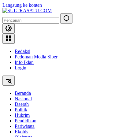
Langsung ke konten
Redaksi
Pedoman Media Siber
Info Iklan
Login
Beranda
Nasional
Daerah
Politik
Hukrim
Pendidikan
Pariwisata
Ekobis