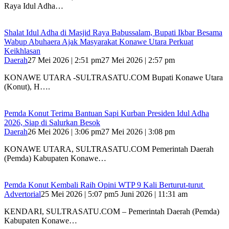
Raya Idul Adha…
Shalat Idul Adha di Masjid Raya Babussalam, Bupati Ikbar Besama
Wabup Abuhaera Ajak Masyarakat Konawe Utara Perkuat
Keikhlasan
Daerah
27 Mei 2026 | 2:51 pm
27 Mei 2026 | 2:57 pm
KONAWE UTARA -SULTRASATU.COM Bupati Konawe Utara
(Konut), H….
Pemda Konut Terima Bantuan Sapi Kurban Presiden Idul Adha
2026, Siap di Salurkan Besok
Daerah
26 Mei 2026 | 3:06 pm
27 Mei 2026 | 3:08 pm
KONAWE UTARA, SULTRASATU.COM Pemerintah Daerah
(Pemda) Kabupaten Konawe…
Pemda Konut Kembali Raih Opini WTP 9 Kali Berturut-turut
Advertorial
25 Mei 2026 | 5:07 pm
5 Juni 2026 | 11:31 am
KENDARI, SULTRASATU.COM – Pemerintah Daerah (Pemda)
Kabupaten Konawe…