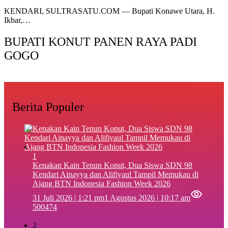
KENDARI, SULTRASATU.COM — Bupati Konawe Utara, H.
Ikbar,…
BUPATI KONUT PANEN RAYA PADI
GOGO
Berita Populer
1
‎Kenakan Kain Tenun Konut, Dua Siswa SDN 98
Kendari Ainayya dan Alifiyaul Tampil Memukau di
Ajang BTN Indonesia Fashion Week 2026
31 Juli 2026 | 1:21 pm
1 Agustus 2026 | 10:17 am
500474
2