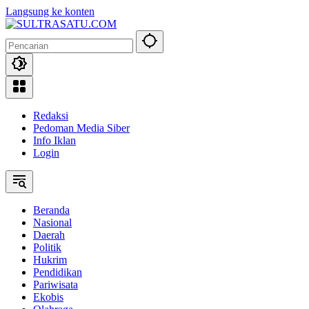
Langsung ke konten
Redaksi
Pedoman Media Siber
Info Iklan
Login
Beranda
Nasional
Daerah
Politik
Hukrim
Pendidikan
Pariwisata
Ekobis