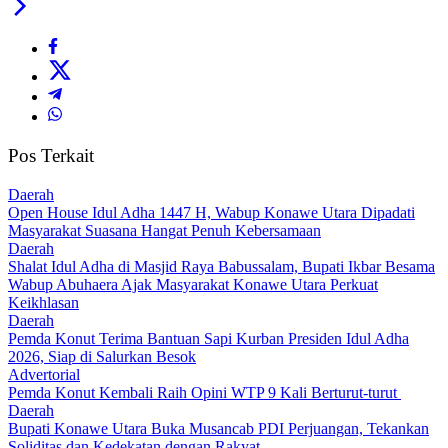
Pos Terkait
Daerah
Open House Idul Adha 1447 H, Wabup Konawe Utara Dipadati
Masyarakat Suasana Hangat Penuh Kebersamaan
Daerah
Shalat Idul Adha di Masjid Raya Babussalam, Bupati Ikbar Besama
Wabup Abuhaera Ajak Masyarakat Konawe Utara Perkuat
Keikhlasan
Daerah
Pemda Konut Terima Bantuan Sapi Kurban Presiden Idul Adha
2026, Siap di Salurkan Besok
Advertorial
Pemda Konut Kembali Raih Opini WTP 9 Kali Berturut-turut
Daerah
Bupati Konawe Utara Buka Musancab PDI Perjuangan, Tekankan
Soliditas dan Kedekatan dengan Rakyat