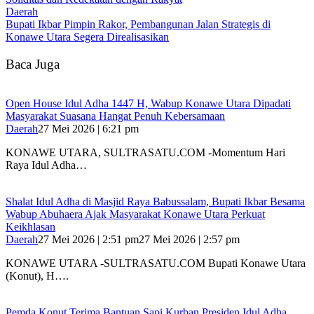
Daerah
Bupati Ikbar Pimpin Rakor, Pembangunan Jalan Strategis di
Konawe Utara Segera Direalisasikan
Baca Juga
Open House Idul Adha 1447 H, Wabup Konawe Utara Dipadati
Masyarakat Suasana Hangat Penuh Kebersamaan
Daerah
27 Mei 2026 | 6:21 pm
KONAWE UTARA, SULTRASATU.COM -Momentum Hari
Raya Idul Adha…
Shalat Idul Adha di Masjid Raya Babussalam, Bupati Ikbar Besama
Wabup Abuhaera Ajak Masyarakat Konawe Utara Perkuat
Keikhlasan
Daerah
27 Mei 2026 | 2:51 pm
27 Mei 2026 | 2:57 pm
KONAWE UTARA -SULTRASATU.COM Bupati Konawe Utara
(Konut), H….
Pemda Konut Terima Bantuan Sapi Kurban Presiden Idul Adha