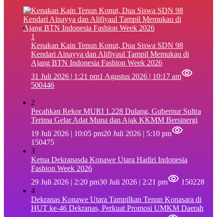
1
‎Kenakan Kain Tenun Konut, Dua Siswa SDN 98
Kendari Ainayya dan Alifiyaul Tampil Memukau di
Ajang BTN Indonesia Fashion Week 2026
31 Juli 2026 | 1:21 pm
1 Agustus 2026 | 10:17 am
500446
2
Pecahkan Rekor MURI 1.228 Dulang, Gubernur Sultra
Terima Gelar Adat Muna dan Ajak KKMM Bersinergi
19 Juli 2026 | 10:05 pm
20 Juli 2026 | 5:10 pm
150475
3
Ketua Dekranasda Konawe Utara Hadiri Indonesia
Fashion Week 2026
29 Juli 2026 | 2:20 pm
30 Juli 2026 | 2:21 pm
150228
4
Dekranas Konawe Utara Tampilkan Tenun Konasara di
HUT ke-46 Dekranas, Perkuat Promosi UMKM Daerah