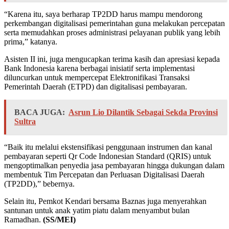
“Karena itu, saya berharap TP2DD harus mampu mendorong
perkembangan digitalisasi pemerintahan guna melakukan percepatan
serta memudahkan proses administrasi pelayanan publik yang lebih
prima,” katanya.
Asisten II ini, juga mengucapkan terima kasih dan apresiasi kepada
Bank Indonesia karena berbagai inisiatif serta implementasi
diluncurkan untuk mempercepat Elektronifikasi Transaksi
Pemerintah Daerah (ETPD) dan digitalisasi pembayaran.
BACA JUGA:
Asrun Lio Dilantik Sebagai Sekda Provinsi
Sultra
“Baik itu melalui ekstensifikasi penggunaan instrumen dan kanal
pembayaran seperti Qr Code Indonesian Standard (QRIS) untuk
mengoptimalkan penyedia jasa pembayaran hingga dukungan dalam
membentuk Tim Percepatan dan Perluasan Digitalisasi Daerah
(TP2DD),” bebernya.
Selain itu, Pemkot Kendari bersama Baznas juga menyerahkan
santunan untuk anak yatim piatu dalam menyambut bulan
Ramadhan.
(SS/MEI)