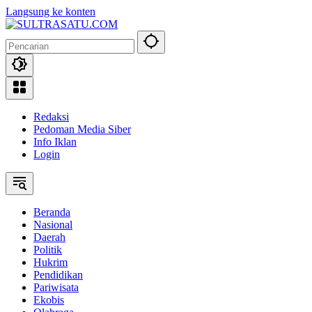
Langsung ke konten
Redaksi
Pedoman Media Siber
Info Iklan
Login
Beranda
Nasional
Daerah
Politik
Hukrim
Pendidikan
Pariwisata
Ekobis