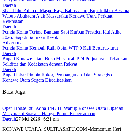
Daerah
Shalat Idul Adha di Masjid Raya Babussalam, Bupati Ikbar Besama
Wabup Abuhaera Ajak Masyarakat Konawe Utara Perkuat
Keikhlasan
Daerah
Pemda Konut Terima Bantuan Sapi Kurban Presiden Idul Adha
2026, Siap di Salurkan Besok
Advertorial
Pemda Konut Kembali Raih Opini WTP 9 Kali Berturut-turut
Daerah
Bupati Konawe Utara Buka Musancab PDI Perjuangan, Tekankan
Soliditas dan Kedekatan dengan Rakyat
Daerah
Bupati Ikbar Pimpin Rakor, Pembangunan Jalan Strategis di
Konawe Utara Segera Direalisasikan
Baca Juga
Open House Idul Adha 1447 H, Wabup Konawe Utara Dipadati
Masyarakat Suasana Hangat Penuh Kebersamaan
Daerah
27 Mei 2026 | 6:21 pm
KONAWE UTARA, SULTRASATU.COM -Momentum Hari