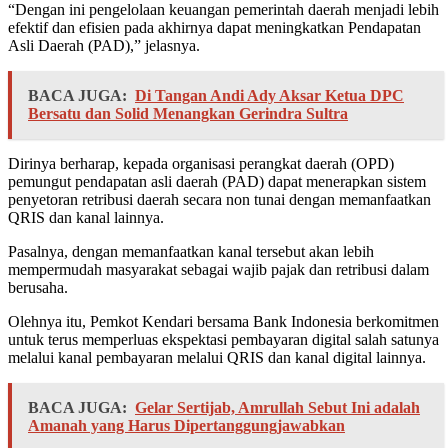
“Dengan ini pengelolaan keuangan pemerintah daerah menjadi lebih
efektif dan efisien pada akhirnya dapat meningkatkan Pendapatan
Asli Daerah (PAD),” jelasnya.
BACA JUGA:
Di Tangan Andi Ady Aksar Ketua DPC
Bersatu dan Solid Menangkan Gerindra Sultra
Dirinya berharap, kepada organisasi perangkat daerah (OPD)
pemungut pendapatan asli daerah (PAD) dapat menerapkan sistem
penyetoran retribusi daerah secara non tunai dengan memanfaatkan
QRIS dan kanal lainnya.
Pasalnya, dengan memanfaatkan kanal tersebut akan lebih
mempermudah masyarakat sebagai wajib pajak dan retribusi dalam
berusaha.
Olehnya itu, Pemkot Kendari bersama Bank Indonesia berkomitmen
untuk terus memperluas ekspektasi pembayaran digital salah satunya
melalui kanal pembayaran melalui QRIS dan kanal digital lainnya.
BACA JUGA:
Gelar Sertijab, Amrullah Sebut Ini adalah
Amanah yang Harus Dipertanggungjawabkan