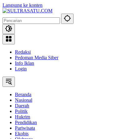
Langsung ke konten
Redaksi
Pedoman Media Siber
Info Iklan
Login
Beranda
Nasional
Daerah
Politik
Hukrim
Pendidikan
Pariwisata
Ekobis