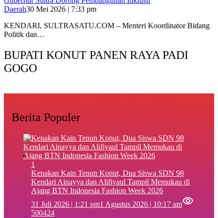
Gubernur Sultra Dorong Pembangunan Inklusif
Daerah
30 Mei 2026 | 7:33 pm
KENDARI, SULTRASATU.COM – Menteri Koordinator Bidang
Politik dan…
BUPATI KONUT PANEN RAYA PADI
GOGO
Berita Populer
1
‎Kenakan Kain Tenun Konut, Dua Siswa SDN 98
Kendari Ainayya dan Alifiyaul Tampil Memukau di
Ajang BTN Indonesia Fashion Week 2026
31 Juli 2026 | 1:21 pm
1 Agustus 2026 | 10:17 am
500424