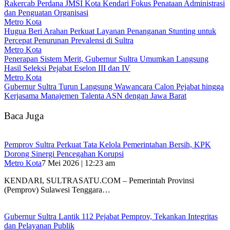
Rakercab Perdana JMSI Kota Kendari Fokus Penataan Administrasi
dan Penguatan Organisasi
Metro Kota
Hugua Beri Arahan Perkuat Layanan Penanganan Stunting untuk
Percepat Penurunan Prevalensi di Sultra
Metro Kota
Penerapan Sistem Merit, Gubernur Sultra Umumkan Langsung
Hasil Seleksi Pejabat Eselon III dan IV
Metro Kota
Gubernur Sultra Turun Langsung Wawancara Calon Pejabat hingga
Kerjasama Manajemen Talenta ASN dengan Jawa Barat
Baca Juga
Pemprov Sultra Perkuat Tata Kelola Pemerintahan Bersih, KPK
Dorong Sinergi Pencegahan Korupsi
Metro Kota
7 Mei 2026 | 12:23 am
KENDARI, SULTRASATU.COM – Pemerintah Provinsi
(Pemprov) Sulawesi Tenggara…
Gubernur Sultra Lantik 112 Pejabat Pemprov, Tekankan Integritas
dan Pelayanan Publik