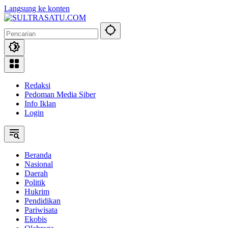
Langsung ke konten
Redaksi
Pedoman Media Siber
Info Iklan
Login
Beranda
Nasional
Daerah
Politik
Hukrim
Pendidikan
Pariwisata
Ekobis