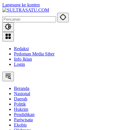
Langsung ke konten
Redaksi
Pedoman Media Siber
Info Iklan
Login
Beranda
Nasional
Daerah
Politik
Hukrim
Pendidikan
Pariwisata
Ekobis