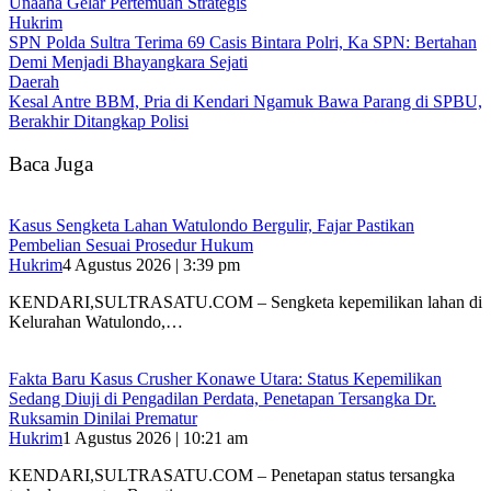
Unaaha Gelar Pertemuan Strategis
Hukrim
SPN Polda Sultra Terima 69 Casis Bintara Polri, Ka SPN: Bertahan
Demi Menjadi Bhayangkara Sejati
Daerah
Kesal Antre BBM, Pria di Kendari Ngamuk Bawa Parang di SPBU,
Berakhir Ditangkap Polisi
Baca Juga
‎Kasus Sengketa Lahan Watulondo Bergulir, Fajar Pastikan
Pembelian Sesuai Prosedur Hukum
Hukrim
4 Agustus 2026 | 3:39 pm
KENDARI,SULTRASATU.COM – ‎Sengketa kepemilikan lahan di
Kelurahan Watulondo,…
Fakta Baru Kasus Crusher Konawe Utara: Status Kepemilikan
Sedang Diuji di Pengadilan Perdata, Penetapan Tersangka Dr.
Ruksamin Dinilai Prematur
Hukrim
1 Agustus 2026 | 10:21 am
KENDARI,SULTRASATU.COM – Penetapan status tersangka