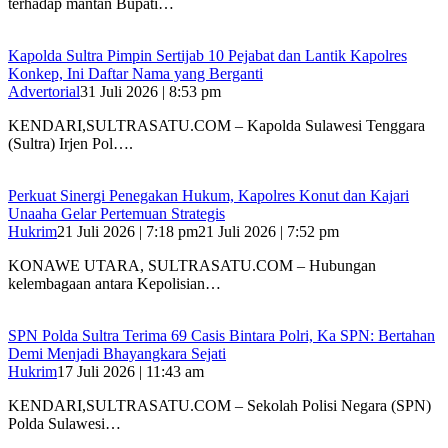
terhadap mantan Bupati…
‎Kapolda Sultra Pimpin Sertijab 10 Pejabat dan Lantik Kapolres
Konkep, Ini Daftar Nama yang Berganti
Advertorial
31 Juli 2026 | 8:53 pm
‎KENDARI,SULTRASATU.COM – Kapolda Sulawesi Tenggara
(Sultra) Irjen Pol….
‎Perkuat Sinergi Penegakan Hukum, Kapolres Konut dan Kajari
Unaaha Gelar Pertemuan Strategis
Hukrim
21 Juli 2026 | 7:18 pm
21 Juli 2026 | 7:52 pm
‎KONAWE UTARA, SULTRASATU.COM – Hubungan
kelembagaan antara Kepolisian…
SPN Polda Sultra Terima 69 Casis Bintara Polri, Ka SPN: Bertahan
Demi Menjadi Bhayangkara Sejati
Hukrim
17 Juli 2026 | 11:43 am
KENDARI,SULTRASATU.COM – Sekolah Polisi Negara (SPN)
Polda Sulawesi…