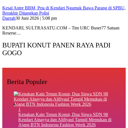
Kesal Antre BBM, Pria di Kendari Ngamuk Bawa Parang di SPBU,
Berakhir Ditangkap Polisi
Daerah
30 Juni 2026 | 5:08 pm
KENDARI, SULTRASATU.COM – Tim URC Buser77 Satuan
Reserse…
BUPATI KONUT PANEN RAYA PADI
GOGO
Berita Populer
1
‎Kenakan Kain Tenun Konut, Dua Siswa SDN 98
Kendari Ainayya dan Alifiyaul Tampil Memukau di
Ajang BTN Indonesia Fashion Week 2026