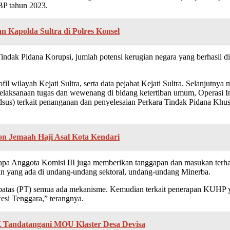
NBP tahun 2023.
n Kapolda Sultra di Polres Konsel
indak Pidana Korupsi, jumlah potensi kerugian negara yang berhasil 
l wilayah Kejati Sultra, serta data pejabat Kejati Sultra. Selanjutny
g pelaksanaan tugas dan wewenang di bidang ketertiban umum, Operasi I
sus) terkait penanganan dan penyelesaian Perkara Tindak Pidana Khus
on Jemaah Haji Asal Kota Kendari
rapa Anggota Komisi III juga memberikan tanggapan dan masukan terha
lan yang ada di undang-undang sektoral, undang-undang Minerba.
atas (PT) semua ada mekanisme. Kemudian terkait penerapan KUHP yan
esi Tenggara,” terangnya.
 Tandatangani MOU Klaster Desa Devisa