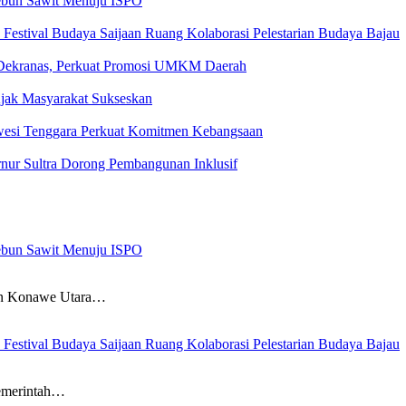
kebun Sawit Menuju ISPO
estival Budaya Saijaan Ruang Kolaborasi Pelestarian Budaya Bajau
 Dekranas, Perkuat Promosi UMKM Daerah
ak Masyarakat Sukseskan
awesi Tenggara Perkuat Komitmen Kebangsaan
ur Sultra Dorong Pembangunan Inklusif
kebun Sawit Menuju ISPO
 Konawe Utara…
estival Budaya Saijaan Ruang Kolaborasi Pelestarian Budaya Bajau
emerintah…