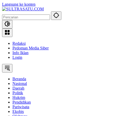
Langsung ke konten
Redaksi
Pedoman Media Siber
Info Iklan
Login
Beranda
Nasional
Daerah
Politik
Hukrim
Pendidikan
Pariwisata
Ekobis