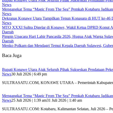
Bupati Konawe Utara Ajak Seluruh Pihak Sukseskan Pendataan Pe
News
Mengangkat Tema “Magic From The Sea” Pemkab Kotabaru Jadikan F
News
Dekranas Konawe Utara Tampilkan Tenun Konasara di HUT ke-46
News
MTQ XXXI Sultra Digelar di Konawe, Wakil Ketua DPRD Konut Aj
Daerah
Pimpin Upacara Hari Lahir Pancasila 2026, Hugua Ajak Warga Sul
Daerah
Menko Polkam dan Mendagri Temui Kepala Daerah Sulawesi, Gubern
Baca Juga
Bupati Konawe Utara Ajak Seluruh Pihak Sukseskan Pendataan Pe
News
30 Juli 2026 | 6:49 pm
SULTRASATU.COM, KONAWE UTARA – Pemerintah Kabupaten
Mengangkat Tema “Magic From The Sea” Pemkab Kotabaru Jadikan F
News
25 Juli 2026 | 1:39 am
31 Juli 2026 | 1:40 am
SULTRASATU.COM: Kotabaru, Kalimantan Selatan, Juli 2026 – P