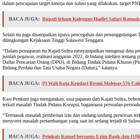
dalam pencapaian target kinerja dan solusi yang dilakukan, target P
BACA JUGA:
Bupati Irham Kalenggo Hadiri Safari Ramada
Selain itu juga disampaikan upaya pencegahan dan penanggulangan T
dilingkungan Kejaksaan Tinggi Sulawesi Tenggara.
“Dalam pemaparan itu Kajati Sultra menyampaikan mengenai data profi
jumlah pegawai, realisasi anggaran 2022, di bidang intelijen tentan
Daftar Pencarian Orang (DPO), di Bidang Tindak Pidana Khusus (Pid
Bidang Perdata dan Tata Usaha Negara (Datun),” katanya.
BACA JUGA:
Pj Wali Kota Kendari Resmi Melepas 576 Cal
Kasi Penkum juga mengatakan, usai paparan dari Kajati Sultra, bebe
terkait masalah Tindak Pidana Korupsi, bagaimana persoalan-persoa
“Termasuk masalah pemberian izin dan undang-undang perseroan terb
menyorot masalah pertambangan yang saat ini sedang terjadi di Sulaw
BACA JUGA:
Pemkab Konsel bersama Exim Bank dan OJK