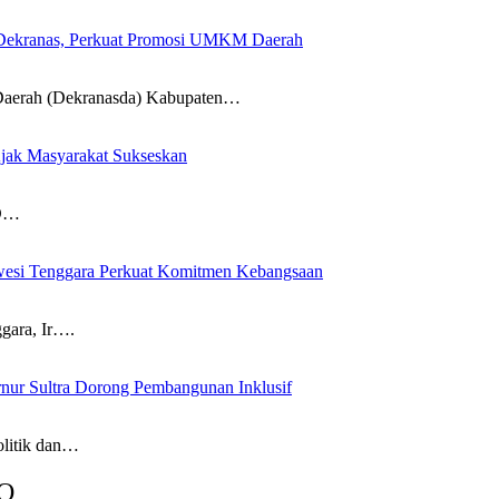
 Dekranas, Perkuat Promosi UMKM Daerah
rah (Dekranasda) Kabupaten…
ak Masyarakat Sukseskan
RD…
awesi Tenggara Perkuat Komitmen Kebangsaan
ara, Ir….
ur Sultra Dorong Pembangunan Inklusif
litik dan…
O