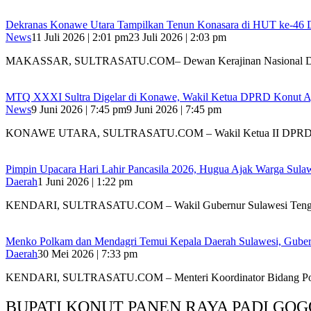
Dekranas Konawe Utara Tampilkan Tenun Konasara di HUT ke-46
News
11 Juli 2026 | 2:01 pm
23 Juli 2026 | 2:03 pm
MAKASSAR, SULTRASATU.COM– Dewan Kerajinan Nasional Dae
MTQ XXXI Sultra Digelar di Konawe, Wakil Ketua DPRD Konut Aj
News
9 Juni 2026 | 7:45 pm
9 Juni 2026 | 7:45 pm
KONAWE UTARA, SULTRASATU.COM – Wakil Ketua II DP
Pimpin Upacara Hari Lahir Pancasila 2026, Hugua Ajak Warga Sul
Daerah
1 Juni 2026 | 1:22 pm
KENDARI, SULTRASATU.COM – Wakil Gubernur Sulawesi Tengg
Menko Polkam dan Mendagri Temui Kepala Daerah Sulawesi, Gubern
Daerah
30 Mei 2026 | 7:33 pm
KENDARI, SULTRASATU.COM – Menteri Koordinator Bidang Po
BUPATI KONUT PANEN RAYA PADI GOG