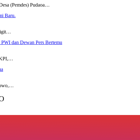
sa (Pemdes) Pudaoa…
mi Baru.
igit…
I, PWI dan Dewan Pers Bertemu
 KPI,…
ua
bowo,…
O