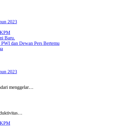
ahun 2023
5 KPM
mi Baru.
I, PWI dan Dewan Pers Bertemu
ua
ahun 2023
ari menggelar…
uktivitas…
5 KPM