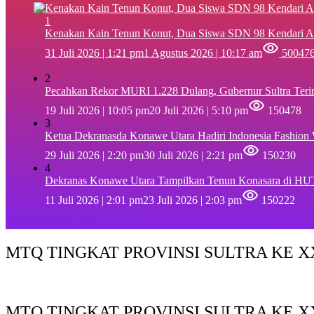
1
‎Kenakan Kain Tenun Konut, Dua Siswa SDN 98 Kendari A
31 Juli 2026 | 1:21 pm
1 Agustus 2026 | 10:17 am
50047
2
Pecahkan Rekor MURI 1.228 Dulang, Gubernur Sultra Ter
19 Juli 2026 | 10:05 pm
20 Juli 2026 | 5:10 pm
150478
3
Ketua Dekranasda Konawe Utara Hadiri Indonesia Fashion
29 Juli 2026 | 2:20 pm
30 Juli 2026 | 2:21 pm
150230
4
Dekranas Konawe Utara Tampilkan Tenun Konasara di HU
11 Juli 2026 | 2:01 pm
23 Juli 2026 | 2:03 pm
150222
MTQ TINGKAT PROVINSI SULTRA KE XX
MTQ TINGKAT PROVINSI SULTRA KE X