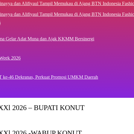
inayya dan Alifiyaul Tampil Memukau di Ajang BTN Indonesia Fash
6
ima Gelar Adat Muna dan Ajak KKMM Bersinergi
 Week 2026
T ke-46 Dekranas, Perkuat Promosi UMKM Daerah
Xl 2026 – BUPATI KONUT
XXl 2026 -WABUP KONUT