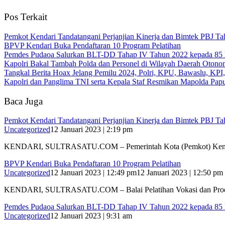
Pos Terkait
Pemkot Kendari Tandatangani Perjanjian Kinerja dan Bimtek PBJ T
BPVP Kendari Buka Pendaftaran 10 Program Pelatihan
Pemdes Pudaoa Salurkan BLT-DD Tahap IV Tahun 2022 kepada 8
Kapolri Bakal Tambah Polda dan Personel di Wilayah Daerah Otono
Tangkal Berita Hoax Jelang Pemilu 2024, Polri, KPU, Bawaslu, KP
Kapolri dan Panglima TNI serta Kepala Staf Resmikan Mapolda Pap
Baca Juga
Pemkot Kendari Tandatangani Perjanjian Kinerja dan Bimtek PBJ T
Uncategorized
12 Januari 2023 | 2:19 pm
KENDARI, SULTRASATU.COM – Pemerintah Kota (Pemkot) Kend
BPVP Kendari Buka Pendaftaran 10 Program Pelatihan
Uncategorized
12 Januari 2023 | 12:49 pm
12 Januari 2023 | 12:50 pm
KENDARI, SULTRASATU.COM – Balai Pelatihan Vokasi dan Prod
Pemdes Pudaoa Salurkan BLT-DD Tahap IV Tahun 2022 kepada 8
Uncategorized
12 Januari 2023 | 9:31 am