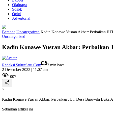
Ekobis
Olahraga
Sosok
Opini
Advertorial
Beranda
Uncategorized
Kadin Konawe Yusran Akbar: Perbaikan JUT
Uncategorized
Kadin Konawe Yusran Akbar: Perbaikan J
Redaksi SultraSatu.Com
2 min baca
2 Desember 2022 | 11:07 am
1007
×
Kadin Konawe Yusran Akbar: Perbaikan JUT Desa Barowila Buka Ak
Sebarkan artikel ini