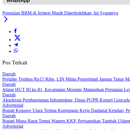
Pengisian BBM di Jerigen Masih Diperbolehkan, Ini Syaratnya
Pos Terkait
Daerah
‎Pertalite Tembus Rp15 Ribu, LIN Minta Pemerintah Jangan Tutup Ma
Daerah
‎Jelang HUT RI ke-81, Kecamatan Moramo Matangkan Persiapan Le
Daerah
Akselerasi Pembangunan Infrastruktur, Dinas PUPR Konsel Gencark
Advertorial
Bupati Konawe Utara Terima Kunjungan Kerja Danlanal Kendari, Pe
Daerah
‎Bupati Muna Barat Temui Wamen KKP, Perjuangkan Tambak Udan
Advertorial