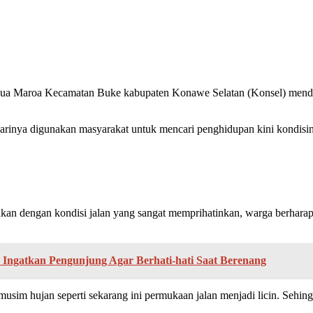
a Maroa Kecamatan Buke kabupaten Konawe Selatan (Konsel) mendes
ri-harinya digunakan masyarakat untuk mencari penghidupan kini kond
n dengan kondisi jalan yang sangat memprihatinkan, warga berharap 
a, Ingatkan Pengunjung Agar Berhati-hati Saat Berenang
musim hujan seperti sekarang ini permukaan jalan menjadi licin. Sehingg