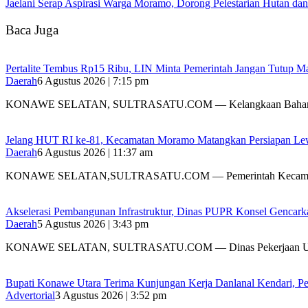
Jaelani Serap Aspirasi Warga Moramo, Dorong Pelestarian Hutan dan
Baca Juga
‎Pertalite Tembus Rp15 Ribu, LIN Minta Pemerintah Jangan Tutup Ma
Daerah
6 Agustus 2026 | 7:15 pm
‎KONAWE SELATAN, SULTRASATU.COM — Kelangkaan Bahan
‎Jelang HUT RI ke-81, Kecamatan Moramo Matangkan Persiapan Le
Daerah
6 Agustus 2026 | 11:37 am
KONAWE SELATAN,SULTRASATU.COM — Pemerintah Kecamat
Akselerasi Pembangunan Infrastruktur, Dinas PUPR Konsel Gencark
Daerah
5 Agustus 2026 | 3:43 pm
KONAWE SELATAN, SULTRASATU.COM — Dinas Pekerjaan 
Bupati Konawe Utara Terima Kunjungan Kerja Danlanal Kendari, Pe
Advertorial
3 Agustus 2026 | 3:52 pm