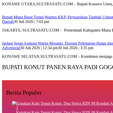
‎KONAWE UTARA,SULTRASATU.COM – Bupati Konawe Utara,
‎Bupati Muna Barat Temui Wamen KKP, Perjuangkan Tambak Udan
Daerah
30 Juli 2026 | 7:02 pm
‎JAKARTA, SULTRASATU.COM – Pemerintah Kabupaten Muna B
Jaelani Serap Aspirasi Warga Moramo, Dorong Pelestarian Hutan dan
Advertorial
30 Juli 2026 | 12:34 pm
30 Juli 2026 | 3:35 pm
KONAWE SELATAN,SULTRASATU.COM – Komitmen menjaga kel
BUPATI KONUT PANEN RAYA PADI GOG
Berita Populer
1
‎Kenakan Kain Tenun Konut, Dua Siswa SDN 98 Kendari A