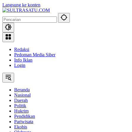
Langsung ke konten
Redaksi
Pedoman Media Siber
Info Iklan
Login
Beranda
Nasional
Daerah
Politik
Hukrim
Pendidikan
Pariwisata
Ekobis