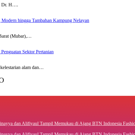
 Dr. H….
g Modern hingga Tambahan Kampung Nelayan
arat (Mubar),…
 Penguatan Sektor Pertanian
estarian alam dan…
O
inayya dan Alifiyaul Tampil Memukau di Ajang BTN Indonesia Fash