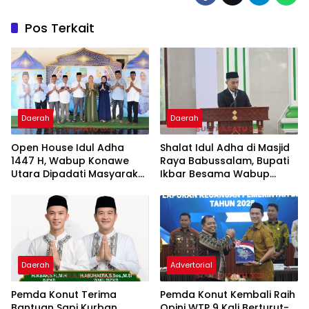
Pos Terkait
Daerah
Daerah
Open House Idul Adha
Shalat Idul Adha di Masjid
1447 H, Wabup Konawe
Raya Babussalam, Bupati
Utara Dipadati Masyarakat
Ikbar Besama Wabup
Suasana Hangat Penuh
Abuhaera Ajak Masyarakat
Kebersamaan
Konawe Utara Perkuat
Keikhlasan
Daerah
Advertorial
Pemda Konut Terima
Pemda Konut Kembali Raih
Bantuan Sapi Kurban
Opini WTP 9 Kali Berturut-