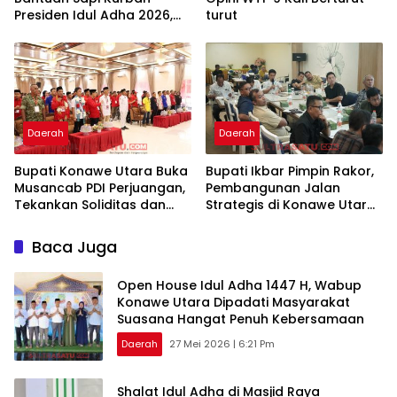
Presiden Idul Adha 2026,
turut
Siap di Salurkan Besok
Daerah
Daerah
Bupati Konawe Utara Buka
Bupati Ikbar Pimpin Rakor,
Musancab PDI Perjuangan,
Pembangunan Jalan
Tekankan Soliditas dan
Strategis di Konawe Utara
Kedekatan dengan Rakyat
Segera Direalisasikan
Baca Juga
Open House Idul Adha 1447 H, Wabup
Konawe Utara Dipadati Masyarakat
Suasana Hangat Penuh Kebersamaan
Daerah
27 Mei 2026 | 6:21 Pm
Shalat Idul Adha di Masjid Raya