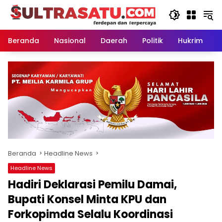
Langsung
ke
konten
Beranda
Nasional
Daerah
Politik
Hukrim
P
Beranda
Headline News
Headline News
Hadiri Deklarasi Pemilu Damai,
Bupati Konsel Minta KPU dan
Forkopimda Selalu Koordinasi