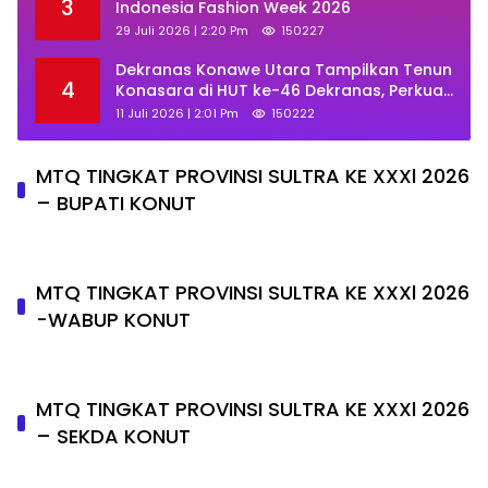
3
Indonesia Fashion Week 2026
29 Juli 2026 | 2:20 Pm
150227
Dekranas Konawe Utara Tampilkan Tenun
4
Konasara di HUT ke-46 Dekranas, Perkuat
Promosi UMKM Daerah
11 Juli 2026 | 2:01 Pm
150222
MTQ TINGKAT PROVINSI SULTRA KE XXXl 2026
– BUPATI KONUT
MTQ TINGKAT PROVINSI SULTRA KE XXXl 2026
-WABUP KONUT
MTQ TINGKAT PROVINSI SULTRA KE XXXl 2026
– SEKDA KONUT