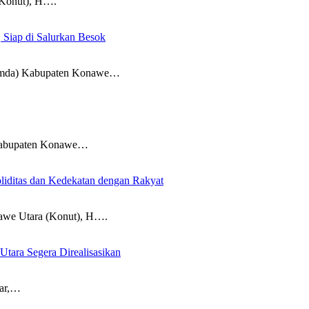
onut), H….
 Siap di Salurkan Besok
da) Kabupaten Konawe…
abupaten Konawe…
iditas dan Kedekatan dengan Rakyat
 Utara (Konut), H….
Utara Segera Direalisasikan
ar,…