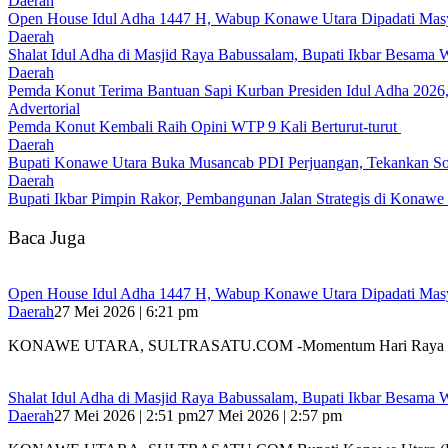
Daerah
Open House Idul Adha 1447 H, Wabup Konawe Utara Dipadati Mas
Daerah
Shalat Idul Adha di Masjid Raya Babussalam, Bupati Ikbar Besama
Daerah
Pemda Konut Terima Bantuan Sapi Kurban Presiden Idul Adha 2026,
Advertorial
Pemda Konut Kembali Raih Opini WTP 9 Kali Berturut-turut
Daerah
Bupati Konawe Utara Buka Musancab PDI Perjuangan, Tekankan Sol
Daerah
Bupati Ikbar Pimpin Rakor, Pembangunan Jalan Strategis di Konawe 
Baca Juga
Open House Idul Adha 1447 H, Wabup Konawe Utara Dipadati Mas
Daerah
27 Mei 2026 | 6:21 pm
KONAWE UTARA, SULTRASATU.COM -Momentum Hari Raya I
Shalat Idul Adha di Masjid Raya Babussalam, Bupati Ikbar Besama
Daerah
27 Mei 2026 | 2:51 pm
27 Mei 2026 | 2:57 pm