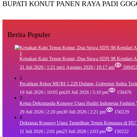
BUPATI KONUT PANEN RAYA PADI GOG
Berita Populer
1
‎Kenakan Kain Tenun Konut, Dua Siswa SDN 98 Kendari A
31 Juli 2026 | 1:21 pm
1 Agustus 2026 | 10:17 am
50045
2
Pecahkan Rekor MURI 1.228 Dulang, Gubernur Sultra Ter
19 Juli 2026 | 10:05 pm
20 Juli 2026 | 5:10 pm
150476
3
Ketua Dekranasda Konawe Utara Hadiri Indonesia Fashion
29 Juli 2026 | 2:20 pm
30 Juli 2026 | 2:21 pm
150229
4
Dekranas Konawe Utara Tampilkan Tenun Konasara di HU
11 Juli 2026 | 2:01 pm
23 Juli 2026 | 2:03 pm
150222