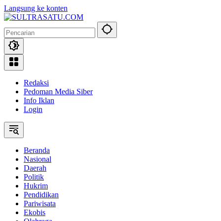
Langsung ke konten
Redaksi
Pedoman Media Siber
Info Iklan
Login
Beranda
Nasional
Daerah
Politik
Hukrim
Pendidikan
Pariwisata
Ekobis