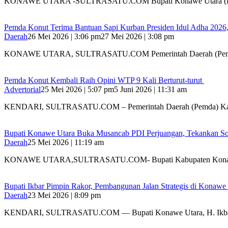
KONAWE UTARA -SULTRASATU.COM Bupati Konawe Utara (K
Pemda Konut Terima Bantuan Sapi Kurban Presiden Idul Adha 2026,
Daerah
26 Mei 2026 | 3:06 pm
27 Mei 2026 | 3:08 pm
KONAWE UTARA, SULTRASATU.COM Pemerintah Daerah (Pem
Pemda Konut Kembali Raih Opini WTP 9 Kali Berturut-turut
Advertorial
25 Mei 2026 | 5:07 pm
5 Juni 2026 | 11:31 am
KENDARI, SULTRASATU.COM – Pemerintah Daerah (Pemda) K
Bupati Konawe Utara Buka Musancab PDI Perjuangan, Tekankan Sol
Daerah
25 Mei 2026 | 11:19 am
KONAWE UTARA,SULTRASATU.COM- Bupati Kabupaten Konawe
Bupati Ikbar Pimpin Rakor, Pembangunan Jalan Strategis di Konawe 
Daerah
23 Mei 2026 | 8:09 pm
KENDARI, SULTRASATU.COM — Bupati Konawe Utara, H. Ikb