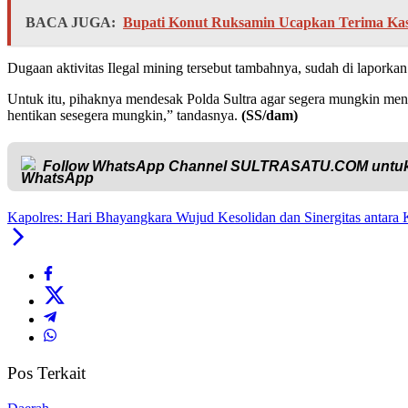
BACA JUGA:
Bupati Konut Ruksamin Ucapkan Terima Kasi
Dugaan aktivitas Ilegal mining tersebut tambahnya, sudah di laporka
Untuk itu, pihaknya mendesak Polda Sultra agar segera mungkin menghe
hentikan sesegera mungkin,” tandasnya.
(SS/dam)
Follow WhatsApp Channel
SULTRASATU.COM
untuk
Kapolres: Hari Bhayangkara Wujud Kesolidan dan Sinergitas antara
Pos Terkait