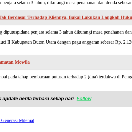
enjara selama 3 tahun, dikurangi masa penahanan dan denda sebesar R
ak Berdasar Terhadap Kliennya, Bakal Lakukan Langkah Huk
diputuspidana penjara selama 3 tahun dikurangi masa penahanan dan d
rauci II Kabupaten Buton Utara dengan pagu anggaran sebesar Rp. 2.
camatan Mowila
mpai pada tahap pembacaan putusan terhadap 2 (dua) terdakwa di Penga
 update berita terbaru setiap hari
Follow
 Generasi Milenial