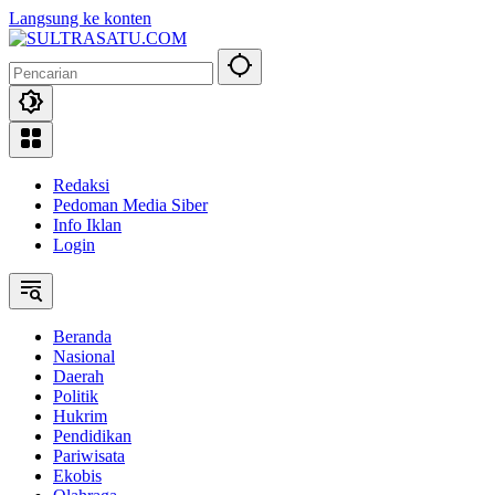
Langsung ke konten
Redaksi
Pedoman Media Siber
Info Iklan
Login
Beranda
Nasional
Daerah
Politik
Hukrim
Pendidikan
Pariwisata
Ekobis