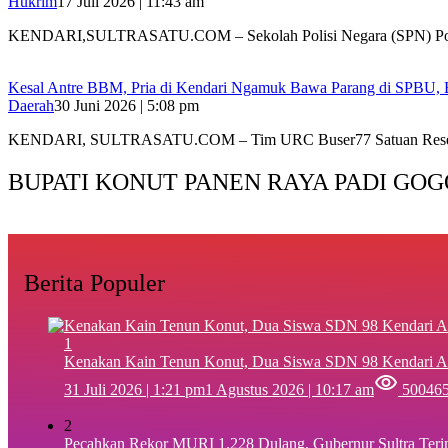
Hukrim
17 Juli 2026 | 11:43 am
KENDARI,SULTRASATU.COM – Sekolah Polisi Negara (SPN) Po
Kesal Antre BBM, Pria di Kendari Ngamuk Bawa Parang di SPBU, Be
Daerah
30 Juni 2026 | 5:08 pm
KENDARI, SULTRASATU.COM – Tim URC Buser77 Satuan Res
BUPATI KONUT PANEN RAYA PADI GOG
Berita Populer
1
‎Kenakan Kain Tenun Konut, Dua Siswa SDN 98 Kendari A
31 Juli 2026 | 1:21 pm
1 Agustus 2026 | 10:17 am
50046
2
Pecahkan Rekor MURI 1.228 Dulang, Gubernur Sultra Ter