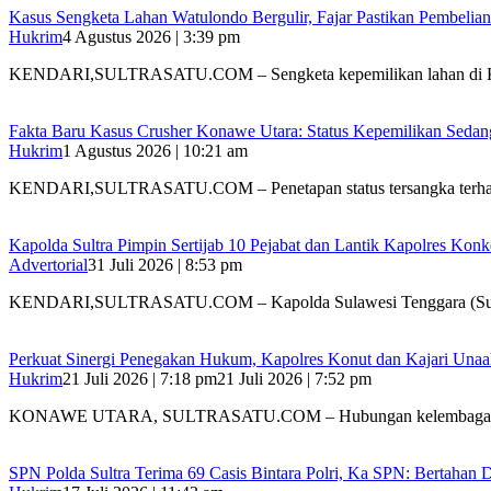
‎Kasus Sengketa Lahan Watulondo Bergulir, Fajar Pastikan Pembeli
Hukrim
4 Agustus 2026 | 3:39 pm
KENDARI,SULTRASATU.COM – ‎Sengketa kepemilikan lahan di 
Fakta Baru Kasus Crusher Konawe Utara: Status Kepemilikan Sedang 
Hukrim
1 Agustus 2026 | 10:21 am
KENDARI,SULTRASATU.COM – Penetapan status tersangka terha
‎Kapolda Sultra Pimpin Sertijab 10 Pejabat dan Lantik Kapolres Kon
Advertorial
31 Juli 2026 | 8:53 pm
‎KENDARI,SULTRASATU.COM – Kapolda Sulawesi Tenggara (Sultr
‎Perkuat Sinergi Penegakan Hukum, Kapolres Konut dan Kajari Unaah
Hukrim
21 Juli 2026 | 7:18 pm
21 Juli 2026 | 7:52 pm
‎KONAWE UTARA, SULTRASATU.COM – Hubungan kelembagaan 
SPN Polda Sultra Terima 69 Casis Bintara Polri, Ka SPN: Bertahan 