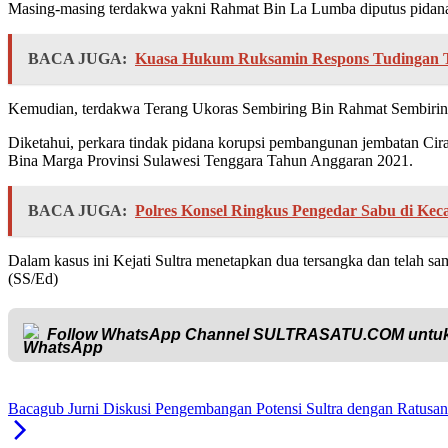
Masing-masing terdakwa yakni Rahmat Bin La Lumba diputus pidana p
BACA JUGA:
Kuasa Hukum Ruksamin Respons Tudingan T
Kemudian, terdakwa Terang Ukoras Sembiring Bin Rahmat Sembiring 
Diketahui, perkara tindak pidana korupsi pembangunan jembatan Ci
Bina Marga Provinsi Sulawesi Tenggara Tahun Anggaran 2021.
BACA JUGA:
Polres Konsel Ringkus Pengedar Sabu di Ke
Dalam kasus ini Kejati Sultra menetapkan dua tersangka dan telah sa
(SS/Ed)
Follow WhatsApp Channel
SULTRASATU.COM
untuk
Bacagub Jurni Diskusi Pengembangan Potensi Sultra dengan Ratusan