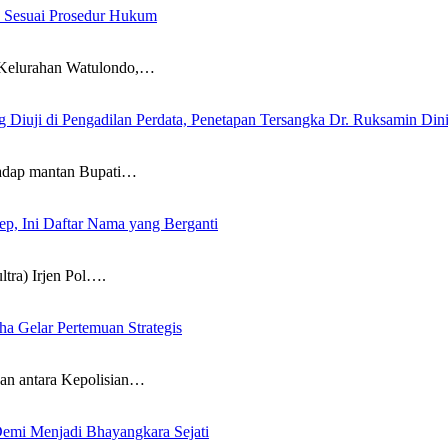
an Sesuai Prosedur Hukum
Kelurahan Watulondo,…
Diuji di Pengadilan Perdata, Penetapan Tersangka Dr. Ruksamin Dini
dap mantan Bupati…
kep, Ini Daftar Nama yang Berganti
a) Irjen Pol….
a Gelar Pertemuan Strategis
antara Kepolisian…
Demi Menjadi Bhayangkara Sejati