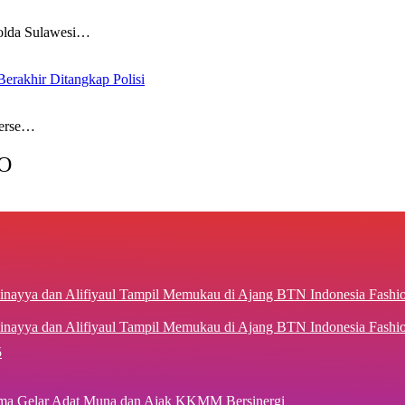
lda Sulawesi…
rakhir Ditangkap Polisi
erse…
O
inayya dan Alifiyaul Tampil Memukau di Ajang BTN Indonesia Fash
5
ima Gelar Adat Muna dan Ajak KKMM Bersinergi