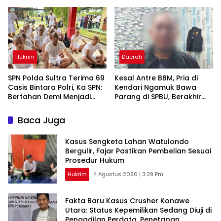
Daftar Nama yang
Pertemuan Strategis
Berganti
Hukrim
Daerah
SPN Polda Sultra Terima 69
Kesal Antre BBM, Pria di
Casis Bintara Polri, Ka SPN:
Kendari Ngamuk Bawa
Bertahan Demi Menjadi
Parang di SPBU, Berakhir
Bhayangkara Sejati
Ditangkap Polisi
Baca Juga
‎Kasus Sengketa Lahan Watulondo
Bergulir, Fajar Pastikan Pembelian Sesuai
Prosedur Hukum
Hukrim
4 Agustus 2026 | 3:39 Pm
Fakta Baru Kasus Crusher Konawe
Utara: Status Kepemilikan Sedang Diuji di
Pengadilan Perdata, Penetapan