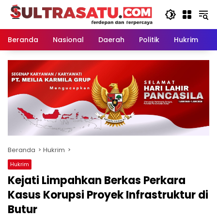
Langsung
ke
konten
Beranda
Nasional
Daerah
Politik
Hukrim
P
Beranda
Hukrim
Hukrim
Kejati Limpahkan Berkas Perkara
Kasus Korupsi Proyek Infrastruktur di
Butur