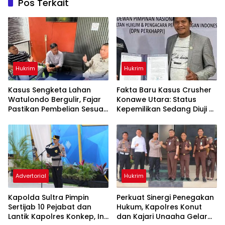
Pos Terkait
Hukrim
Hukrim
‎Kasus Sengketa Lahan
Fakta Baru Kasus Crusher
Watulondo Bergulir, Fajar
Konawe Utara: Status
Pastikan Pembelian Sesuai
Kepemilikan Sedang Diuji di
Prosedur Hukum
Pengadilan Perdata,
Penetapan Tersangka Dr.
Ruksamin Dinilai Prematur
Advertorial
Hukrim
‎Kapolda Sultra Pimpin
‎Perkuat Sinergi Penegakan
Sertijab 10 Pejabat dan
Hukum, Kapolres Konut
Lantik Kapolres Konkep, Ini
dan Kajari Unaaha Gelar