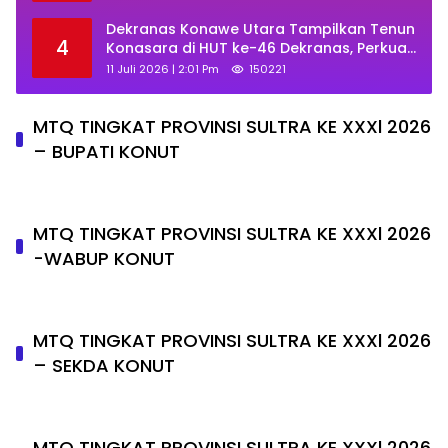
Dekranas Konawe Utara Tampilkan Tenun
4
Konasara di HUT ke-46 Dekranas, Perkuat
Promosi UMKM Daerah
11 Juli 2026 | 2:01 Pm
150221
MTQ TINGKAT PROVINSI SULTRA KE XXXl 2026
– BUPATI KONUT
MTQ TINGKAT PROVINSI SULTRA KE XXXl 2026
-WABUP KONUT
MTQ TINGKAT PROVINSI SULTRA KE XXXl 2026
– SEKDA KONUT
MTQ TINGKAT PROVINSI SULTRA KE XXXl 2026