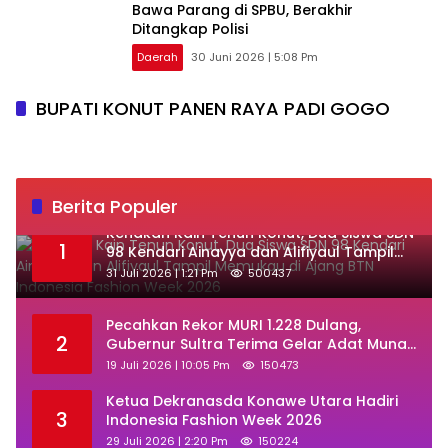
Bawa Parang di SPBU, Berakhir
Ditangkap Polisi
Daerah
30 Juni 2026 | 5:08 Pm
BUPATI KONUT PANEN RAYA PADI GOGO
Berita Populer
‎Kenakan Kain Tenun Konut, Dua Siswa SDN
1
98 Kendari Ainayya dan Alifiyaul Tampil
Memukau di Ajang BTN Indonesia Fashion
31 Juli 2026 | 1:21 Pm
500437
Week 2026
Pecahkan Rekor MURI 1.228 Dulang,
2
Gubernur Sultra Terima Gelar Adat Muna
dan Ajak KKMM Bersinergi
19 Juli 2026 | 10:05 Pm
150473
Ketua Dekranasda Konawe Utara Hadiri
3
Indonesia Fashion Week 2026
29 Juli 2026 | 2:20 Pm
150224