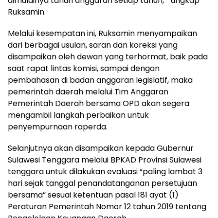
dimulainya tahun anggaran setiap tahun, ” ungkap
Ruksamin.
Melalui kesempatan ini, Ruksamin menyampaikan
dari berbagai usulan, saran dan koreksi yang
disampaikan oleh dewan yang terhormat, baik pada
saat rapat lintas komisi, sampai dengan
pembahasan di badan anggaran legislatif, maka
pemerintah daerah melalui Tim Anggaran
Pemerintah Daerah bersama OPD akan segera
mengambil langkah perbaikan untuk
penyempurnaan raperda.
Selanjutnya akan disampaikan kepada Gubernur
Sulawesi Tenggara melalui BPKAD Provinsi Sulawesi
tenggara untuk dilakukan evaluasi “paling lambat 3
hari sejak tanggal penandatanganan persetujuan
bersama” sesuai ketentuan pasal 181 ayat (1)
Peraturan Pemerintah Nomor 12 tahun 2019 tentang