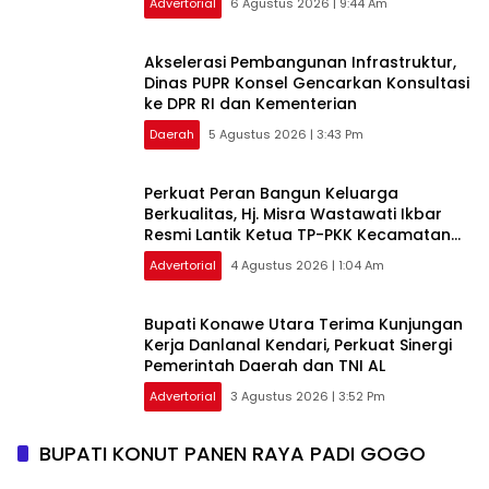
Advertorial
6 Agustus 2026 | 9:44 Am
Akselerasi Pembangunan Infrastruktur,
Dinas PUPR Konsel Gencarkan Konsultasi
ke DPR RI dan Kementerian
Daerah
5 Agustus 2026 | 3:43 Pm
‎Perkuat Peran Bangun Keluarga
Berkualitas, Hj. Misra Wastawati Ikbar
Resmi Lantik Ketua TP-PKK Kecamatan
se-Konawe Utara
Advertorial
4 Agustus 2026 | 1:04 Am
Bupati Konawe Utara Terima Kunjungan
Kerja Danlanal Kendari, Perkuat Sinergi
Pemerintah Daerah dan TNI AL
Advertorial
3 Agustus 2026 | 3:52 Pm
BUPATI KONUT PANEN RAYA PADI GOGO