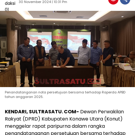
30 November 2024 | 10:31 Pm
Penandatanganan nota persetujuan bersama terhadap Raperda APBD
tahun anggaran 2025.
KENDARI, SULTRASATU. COM-
Dewan Perwakilan
Rakyat (DPRD) Kabupaten Konawe Utara (Konut)
menggelar rapat paripurna dalam rangka
penandatanganan persetujuan bersama terhadap