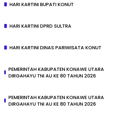
HARI KARTINI BUPATI KONUT
HARI KARTINI DPRD SULTRA
HARI KARTINI DINAS PARIWISATA KONUT
PEMERINTAH KABUPATEN KONAWE UTARA
DIRGAHAYU TNI AU KE 80 TAHUN 2026
PEMERINTAH KABUPATEN KONAWE UTARA
DIRGAHAYU TNI AU KE 80 TAHUN 2026