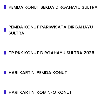
PEMDA KONUT SEKDA DIRGAHAYU SULTRA
PEMDA KONUT PARIWISATA DIRGAHAYU
SULTRA
TP PKK KONUT DIRGAHAYU SULTRA 2026
HARI KARTINI PEMDA KONUT
HARI KARTINI KOMINFO KONUT