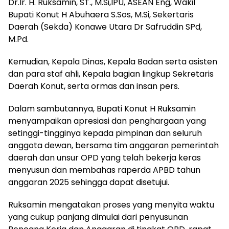
Dr.Ir. H. Ruksamin, ST., M.Si,IPU, ASEAN Eng, Wakil
Bupati Konut H Abuhaera S.Sos, M.Si, Sekertaris
Daerah (Sekda) Konawe Utara Dr Safruddin SPd,
M.Pd.
Kemudian, Kepala Dinas, Kepala Badan serta asisten
dan para staf ahli, Kepala bagian lingkup Sekretaris
Daerah Konut, serta ormas dan insan pers.
Dalam sambutannya, Bupati Konut H Ruksamin
menyampaikan apresiasi dan penghargaan yang
setinggi-tingginya kepada pimpinan dan seluruh
anggota dewan, bersama tim anggaran pemerintah
daerah dan unsur OPD yang telah bekerja keras
menyusun dan membahas raperda APBD tahun
anggaran 2025 sehingga dapat disetujui.
Ruksamin mengatakan proses yang menyita waktu
yang cukup panjang dimulai dari penyusunan