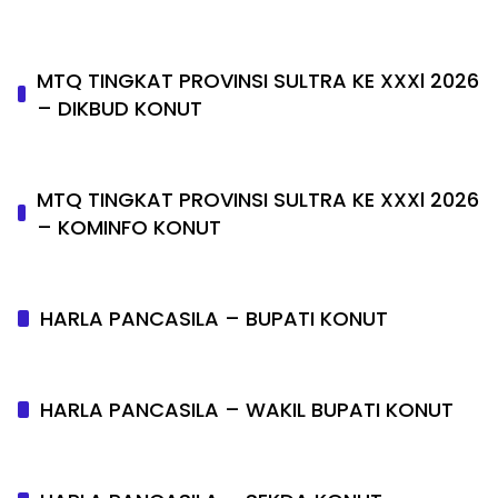
MTQ TINGKAT PROVINSI SULTRA KE XXXl 2026
– DIKBUD KONUT
MTQ TINGKAT PROVINSI SULTRA KE XXXl 2026
– KOMINFO KONUT
HARLA PANCASILA – BUPATI KONUT
HARLA PANCASILA – WAKIL BUPATI KONUT