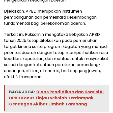
Pengelolaan Keuangan Daerah.
Dijelaskan, APBD merupakan instrumen
pembangunan dan pemelihara keseimbangan
fundamental bagi perekonomian daerah.
Terkait ini, Ruksamin mengataka kebijakan APBD
tahun 2025 tetap difokuskan pada pemenuhan
target kinerja serta program kegiatan yang menjadi
prioritas daerah dengan tetap memperhatikan rasa
keadilan, kepatutan, dan manfaat untuk masyarakat
sesuai dengan ketentuan peraturan perundang-
undangan, efisien, ekonomis, bertanggung jawab,
efektif, transparan.
BACA JUGA:
Dinas Pendidikan dan Komisi III
DPRD Konut Tinjau Sekolah Terdampak
Genangan Akibat Limbah Tambang