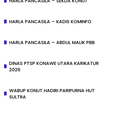
HARLA PANCASILA – SEKDA KONUT
HARLA PANCASILA – KADIS KOMINFO
HARLA PANCASILA – ABDUL MALIK PBB
DINAS PTSP KONAWE UTARA KARIKATUR
2026
WABUP KONUT HADIRI PARIPURNA HUT
SULTRA