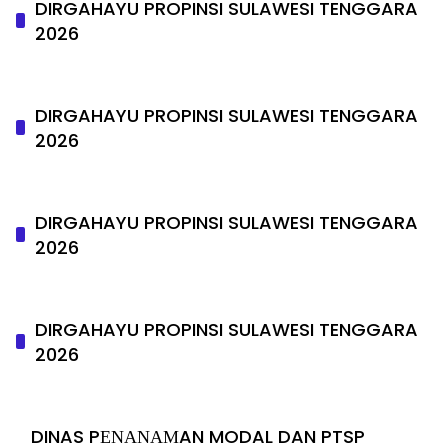
DIRGAHAYU PROPINSI SULAWESI TENGGARA
2026
DIRGAHAYU PROPINSI SULAWESI TENGGARA
2026
DIRGAHAYU PROPINSI SULAWESI TENGGARA
2026
DIRGAHAYU PROPINSI SULAWESI TENGGARA
2026
DINAS PΕΝΑΝΑΜAN MODAL DAN PTSP