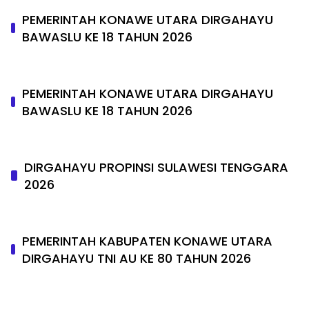
PEMERINTAH KONAWE UTARA DIRGAHAYU
BAWASLU KE 18 TAHUN 2026
PEMERINTAH KONAWE UTARA DIRGAHAYU
BAWASLU KE 18 TAHUN 2026
DIRGAHAYU PROPINSI SULAWESI TENGGARA
2026
PEMERINTAH KABUPATEN KONAWE UTARA
DIRGAHAYU TNI AU KE 80 TAHUN 2026