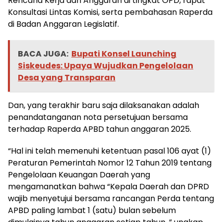
Rencana Kerja dan Anggaran di tingkat OPD, rapat
Konsultasi Lintas Komisi, serta pembahasan Raperda
di Badan Anggaran Legislatif.
BACA JUGA:
Bupati Konsel Launching
Siskeudes: Upaya Wujudkan Pengelolaan
Desa yang Transparan
Dan, yang terakhir baru saja dilaksanakan adalah
penandatanganan nota persetujuan bersama
terhadap Raperda APBD tahun anggaran 2025.
“Hal ini telah memenuhi ketentuan pasal 106 ayat (1)
Peraturan Pemerintah Nomor 12 Tahun 2019 tentang
Pengelolaan Keuangan Daerah yang
mengamanatkan bahwa “Kepala Daerah dan DPRD
wajib menyetujui bersama rancangan Perda tentang
APBD paling lambat 1 (satu) bulan sebelum