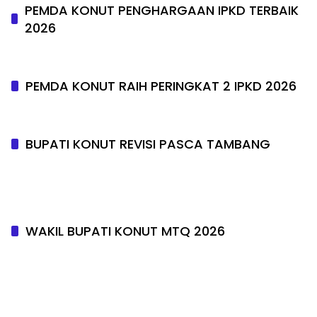
PEMDA KONUT PENGHARGAAN IPKD TERBAIK
2026
PEMDA KONUT RAIH PERINGKAT 2 IPKD 2026
BUPATI KONUT REVISI PASCA TAMBANG
WAKIL BUPATI KONUT MTQ 2026