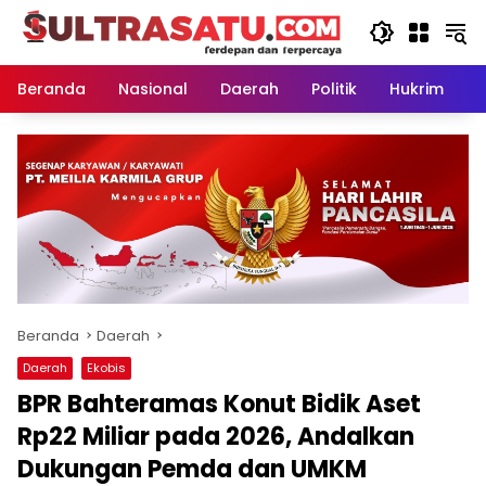
Langsung
ke
konten
Beranda
Nasional
Daerah
Politik
Hukrim
P
Beranda
Daerah
Daerah
Ekobis
BPR Bahteramas Konut Bidik Aset
Rp22 Miliar pada 2026, Andalkan
Dukungan Pemda dan UMKM