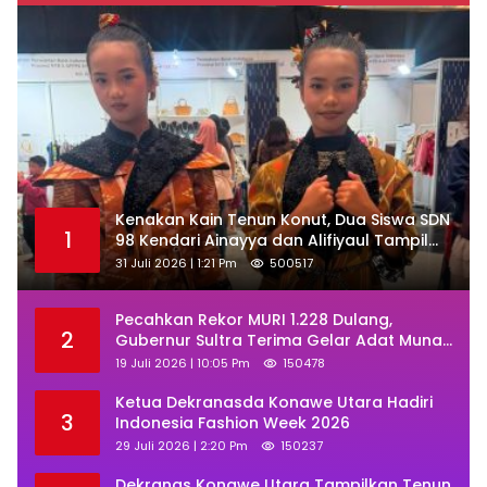
‎Kenakan Kain Tenun Konut, Dua Siswa SDN
1
98 Kendari Ainayya dan Alifiyaul Tampil
Memukau di Ajang BTN Indonesia Fashion
31 Juli 2026 | 1:21 Pm
500517
Week 2026
Pecahkan Rekor MURI 1.228 Dulang,
2
Gubernur Sultra Terima Gelar Adat Muna
dan Ajak KKMM Bersinergi
19 Juli 2026 | 10:05 Pm
150478
Ketua Dekranasda Konawe Utara Hadiri
3
Indonesia Fashion Week 2026
29 Juli 2026 | 2:20 Pm
150237
Dekranas Konawe Utara Tampilkan Tenun