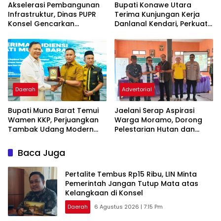
Akselerasi Pembangunan
Bupati Konawe Utara
Infrastruktur, Dinas PUPR
Terima Kunjungan Kerja
Konsel Gencarkan
Danlanal Kendari, Perkuat
Konsultasi ke DPR RI dan
Sinergi Pemerintah Daerah
Kementerian
dan TNI AL
Daerah
Advertorial
‎Bupati Muna Barat Temui
Jaelani Serap Aspirasi
Wamen KKP, Perjuangkan
Warga Moramo, Dorong
Tambak Udang Modern
Pelestarian Hutan dan
hingga Tambahan
Penguatan Sektor
Kampung Nelayan
Pertanian
Baca Juga
‎Pertalite Tembus Rp15 Ribu, LIN Minta
Pemerintah Jangan Tutup Mata atas
Kelangkaan di Konsel
Daerah
6 Agustus 2026 | 7:15 Pm