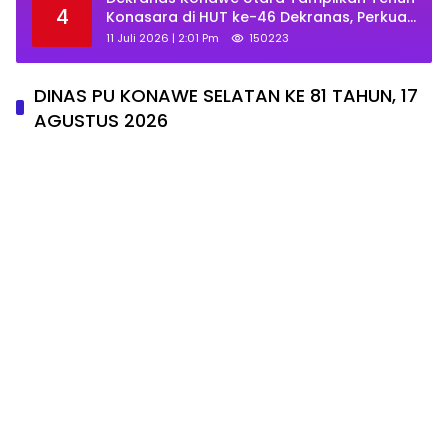
4
Konasara di HUT ke-46 Dekranas, Perkuat
Promosi UMKM Daerah
11 Juli 2026 | 2:01 Pm
150223
DINAS PU KONAWE SELATAN KE 81 TAHUN, 17
AGUSTUS 2026