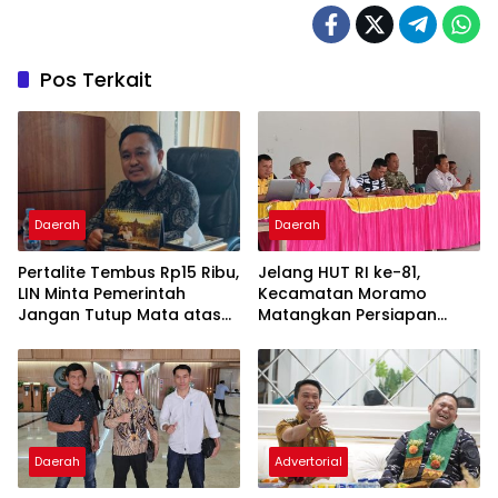
Pos Terkait
Daerah
Daerah
‎Pertalite Tembus Rp15 Ribu,
‎Jelang HUT RI ke-81,
LIN Minta Pemerintah
Kecamatan Moramo
Jangan Tutup Mata atas
Matangkan Persiapan
Kelangkaan di Konsel
Lewat Rapat Lega Meeting
Daerah
Advertorial