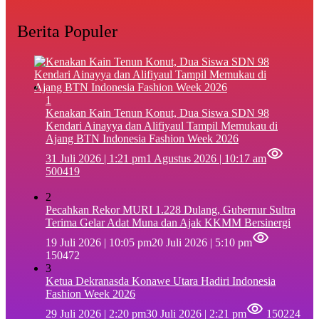
Berita Populer
1
‎Kenakan Kain Tenun Konut, Dua Siswa SDN 98
Kendari Ainayya dan Alifiyaul Tampil Memukau di
Ajang BTN Indonesia Fashion Week 2026
31 Juli 2026 | 1:21 pm
1 Agustus 2026 | 10:17 am
500419
2
Pecahkan Rekor MURI 1.228 Dulang, Gubernur Sultra
Terima Gelar Adat Muna dan Ajak KKMM Bersinergi
19 Juli 2026 | 10:05 pm
20 Juli 2026 | 5:10 pm
150472
3
Ketua Dekranasda Konawe Utara Hadiri Indonesia
Fashion Week 2026
29 Juli 2026 | 2:20 pm
30 Juli 2026 | 2:21 pm
150224