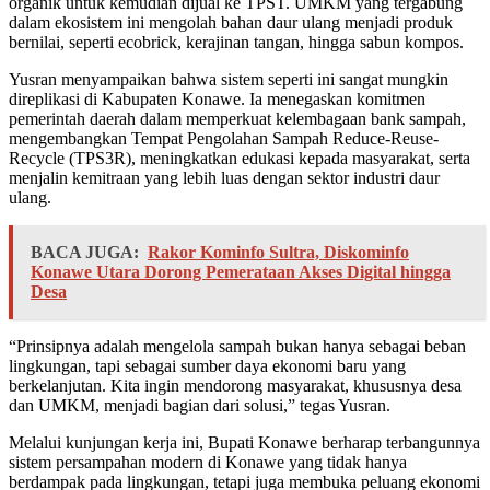
organik untuk kemudian dijual ke TPST. UMKM yang tergabung
dalam ekosistem ini mengolah bahan daur ulang menjadi produk
bernilai, seperti ecobrick, kerajinan tangan, hingga sabun kompos.
Yusran menyampaikan bahwa sistem seperti ini sangat mungkin
direplikasi di Kabupaten Konawe. Ia menegaskan komitmen
pemerintah daerah dalam memperkuat kelembagaan bank sampah,
mengembangkan Tempat Pengolahan Sampah Reduce-Reuse-
Recycle (TPS3R), meningkatkan edukasi kepada masyarakat, serta
menjalin kemitraan yang lebih luas dengan sektor industri daur
ulang.
BACA JUGA:
Rakor Kominfo Sultra, Diskominfo
Konawe Utara Dorong Pemerataan Akses Digital hingga
Desa
“Prinsipnya adalah mengelola sampah bukan hanya sebagai beban
lingkungan, tapi sebagai sumber daya ekonomi baru yang
berkelanjutan. Kita ingin mendorong masyarakat, khususnya desa
dan UMKM, menjadi bagian dari solusi,” tegas Yusran.
Melalui kunjungan kerja ini, Bupati Konawe berharap terbangunnya
sistem persampahan modern di Konawe yang tidak hanya
berdampak pada lingkungan, tetapi juga membuka peluang ekonomi