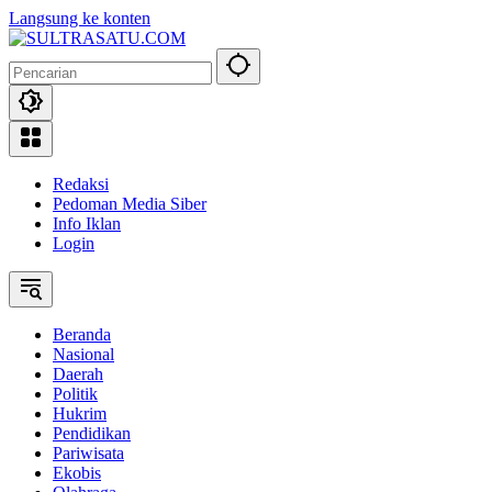
Langsung ke konten
Redaksi
Pedoman Media Siber
Info Iklan
Login
Beranda
Nasional
Daerah
Politik
Hukrim
Pendidikan
Pariwisata
Ekobis