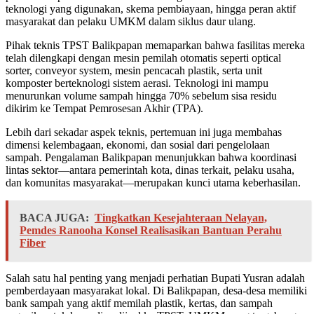
teknologi yang digunakan, skema pembiayaan, hingga peran aktif
masyarakat dan pelaku UMKM dalam siklus daur ulang.
Pihak teknis TPST Balikpapan memaparkan bahwa fasilitas mereka
telah dilengkapi dengan mesin pemilah otomatis seperti optical
sorter, conveyor system, mesin pencacah plastik, serta unit
komposter berteknologi sistem aerasi. Teknologi ini mampu
menurunkan volume sampah hingga 70% sebelum sisa residu
dikirim ke Tempat Pemrosesan Akhir (TPA).
Lebih dari sekadar aspek teknis, pertemuan ini juga membahas
dimensi kelembagaan, ekonomi, dan sosial dari pengelolaan
sampah. Pengalaman Balikpapan menunjukkan bahwa koordinasi
lintas sektor—antara pemerintah kota, dinas terkait, pelaku usaha,
dan komunitas masyarakat—merupakan kunci utama keberhasilan.
BACA JUGA:
Tingkatkan Kesejahteraan Nelayan,
Pemdes Ranooha Konsel Realisasikan Bantuan Perahu
Fiber
Salah satu hal penting yang menjadi perhatian Bupati Yusran adalah
pemberdayaan masyarakat lokal. Di Balikpapan, desa-desa memiliki
bank sampah yang aktif memilah plastik, kertas, dan sampah