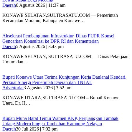
Daerah
6 Agustus 2026 | 11:37 am
KONAWE SELATAN,SULTRASATU.COM — Pemerintah
Kecamatan Moramo, Kabupaten Konawe…
Akselerasi Pembangunan Infrastruktur, Dinas PUPR Konsel
Gencarkan Konsultasi ke DPR RI dan Kementerian
Daerah
5 Agustus 2026 | 3:43 pm
KONAWE SELATAN, SULTRASATU.COM — Dinas Pekerjaan
Umum dan…
Bupati Konawe Utara Terima Kunjungan Kerja Danlanal Kendari,
Perkuat Sinergi Pemerintah Daerah dan TNI AL
Advertorial
3 Agustus 2026 | 3:52 pm
‎KONAWE UTARA,SULTRASATU.COM – Bupati Konawe
Utara, Dr. H….
‎Bupati Muna Barat Temui Wamen KKP, Perjuangkan Tambak
Udang Modern hingga Tambahan Kampung Nelayan
Daerah
30 Juli 2026 | 7:02 pm