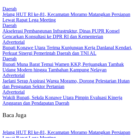
Daerah
‎Jelang HUT RI ke-81, Kecamatan Moramo Matangkan Persiapan
Lewat Rapat Lega Meeting
Daerah
Akselerasi Pembangunan Infrastruktur, Dinas PUPR Konsel
Gencarkan Konsultasi ke DPR RI dan Kementerian
Advertorial
Bupati Konawe Utara Terima Kunjungan Kerja Danlanal Kendari,
Perkuat Sinergi Pemerintah Daerah dan TNI AL
Daerah
‎Bupati Muna Barat Temui Wamen KKP, Perjuangkan Tambak
Udang Modern hingga Tambahan Kampung Nelayan
Advertorial
Jaelani Serap Aspirasi Warga Moramo, Dorong Pelestarian Hutan
dan Penguatan Sektor Pertanian
Advertorial
Wakili Bupati, Sekda Konawe Utara Pimpin Evaluasi Kinerja
Anggaran dan Pendapatan Daerah
Baca Juga
‎Jelang HUT RI ke-81, Kecamatan Moramo Matangkan Persiapan
Lewat Rapat Lega Meeting