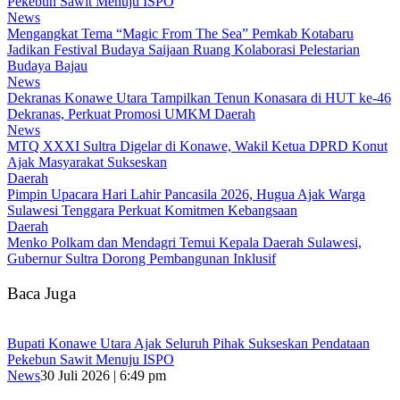
Pekebun Sawit Menuju ISPO
News
Mengangkat Tema “Magic From The Sea” Pemkab Kotabaru
Jadikan Festival Budaya Saijaan Ruang Kolaborasi Pelestarian
Budaya Bajau
News
Dekranas Konawe Utara Tampilkan Tenun Konasara di HUT ke-46
Dekranas, Perkuat Promosi UMKM Daerah
News
MTQ XXXI Sultra Digelar di Konawe, Wakil Ketua DPRD Konut
Ajak Masyarakat Sukseskan
Daerah
Pimpin Upacara Hari Lahir Pancasila 2026, Hugua Ajak Warga
Sulawesi Tenggara Perkuat Komitmen Kebangsaan
Daerah
Menko Polkam dan Mendagri Temui Kepala Daerah Sulawesi,
Gubernur Sultra Dorong Pembangunan Inklusif
Baca Juga
Bupati Konawe Utara Ajak Seluruh Pihak Sukseskan Pendataan
Pekebun Sawit Menuju ISPO
News
30 Juli 2026 | 6:49 pm