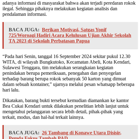
adanya informasi di masyarakat bahwa akan terjadi peredaran rokok
ilegal. Sehingga pihaknya melakukan kegiatan analisis dan
pendalaman informasi.
BACA JUGA:
Berikan Motivasi, Satgas Yonif
725/Woroagi Hadiri Acara Kelulusan Ujian Akhir Sekolah
TA 2023 di Sekolah Perbatasan Papua
“Pada hari Senin, tanggal 16 September 2024 sekitar pukul 12.30
WITA, di wilayah Bungkutoko, Kecamatan Abeli, Kota Kendari,
Sulawesi Tenggara, tim melakukan serangkaian kegiatan
penindakan berupa pemeriksaan, penegahan dan penyegelan
terhadap barang berupa rokok sebanyak 50 karton yang dimuat
dalam sebuah kontainer,” ujarnya melalui pesan whatsapp beberapa
hari lalu.
Dikatakan, barang bukti tersebut kemudian diamankan ke kantor
Bea Cukai Kendari untuk dilakukan penelitian lebih lanjut untuk
mengetahui pelanggaran secara lebih detail, pihak-pihak yang
terkait, modus, dan hal-hal terkait lainnya.
BACA JUGA:
26 Tambang di Konawe Utara Disisir,
Pemda Fokus Tambah PAD