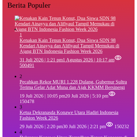
Berita Populer
1
‎Kenakan Kain Tenun Konut, Dua Siswa SDN 98
Kendari Ainayya dan Alifiyaul Tampil Memukau di
Ajang BTN Indonesia Fashion Week 2026
31 Juli 2026 | 1:21 pm
1 Agustus 2026 | 10:17 am
500491
2
Pecahkan Rekor MURI 1.228 Dulang, Gubernur Sultra
Terima Gelar Adat Muna dan Ajak KKMM Bersinergi
19 Juli 2026 | 10:05 pm
20 Juli 2026 | 5:10 pm
150478
3
Ketua Dekranasda Konawe Utara Hadiri Indonesia
Fashion Week 2026
29 Juli 2026 | 2:20 pm
30 Juli 2026 | 2:21 pm
150232
4