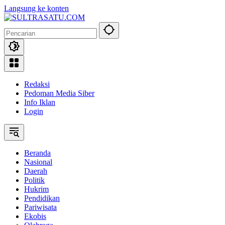
Langsung ke konten
Redaksi
Pedoman Media Siber
Info Iklan
Login
Beranda
Nasional
Daerah
Politik
Hukrim
Pendidikan
Pariwisata
Ekobis