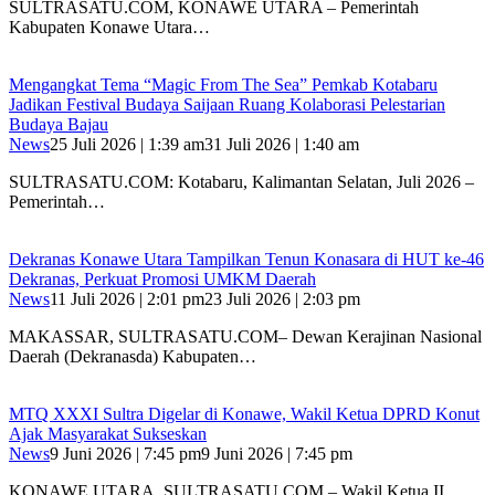
SULTRASATU.COM, KONAWE UTARA – Pemerintah
Kabupaten Konawe Utara…
Mengangkat Tema “Magic From The Sea” Pemkab Kotabaru
Jadikan Festival Budaya Saijaan Ruang Kolaborasi Pelestarian
Budaya Bajau
News
25 Juli 2026 | 1:39 am
31 Juli 2026 | 1:40 am
SULTRASATU.COM: Kotabaru, Kalimantan Selatan, Juli 2026 –
Pemerintah…
Dekranas Konawe Utara Tampilkan Tenun Konasara di HUT ke-46
Dekranas, Perkuat Promosi UMKM Daerah
News
11 Juli 2026 | 2:01 pm
23 Juli 2026 | 2:03 pm
MAKASSAR, SULTRASATU.COM– Dewan Kerajinan Nasional
Daerah (Dekranasda) Kabupaten…
MTQ XXXI Sultra Digelar di Konawe, Wakil Ketua DPRD Konut
Ajak Masyarakat Sukseskan
News
9 Juni 2026 | 7:45 pm
9 Juni 2026 | 7:45 pm
KONAWE UTARA, SULTRASATU.COM – Wakil Ketua II