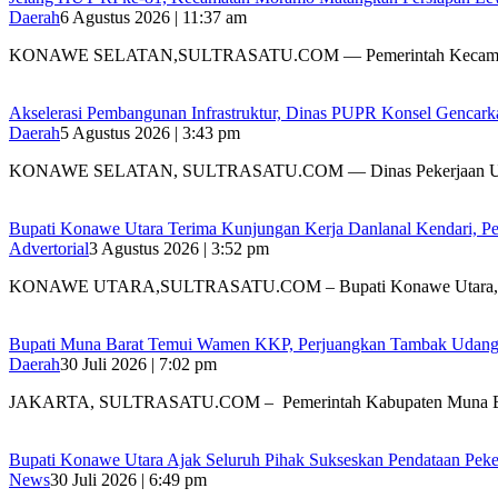
Daerah
6 Agustus 2026 | 11:37 am
KONAWE SELATAN,SULTRASATU.COM — Pemerintah Kecamat
Akselerasi Pembangunan Infrastruktur, Dinas PUPR Konsel Gencark
Daerah
5 Agustus 2026 | 3:43 pm
KONAWE SELATAN, SULTRASATU.COM — Dinas Pekerjaan 
Bupati Konawe Utara Terima Kunjungan Kerja Danlanal Kendari, Pe
Advertorial
3 Agustus 2026 | 3:52 pm
‎KONAWE UTARA,SULTRASATU.COM – Bupati Konawe Utara,
‎Bupati Muna Barat Temui Wamen KKP, Perjuangkan Tambak Udan
Daerah
30 Juli 2026 | 7:02 pm
‎JAKARTA, SULTRASATU.COM – Pemerintah Kabupaten Muna B
Bupati Konawe Utara Ajak Seluruh Pihak Sukseskan Pendataan Pe
News
30 Juli 2026 | 6:49 pm