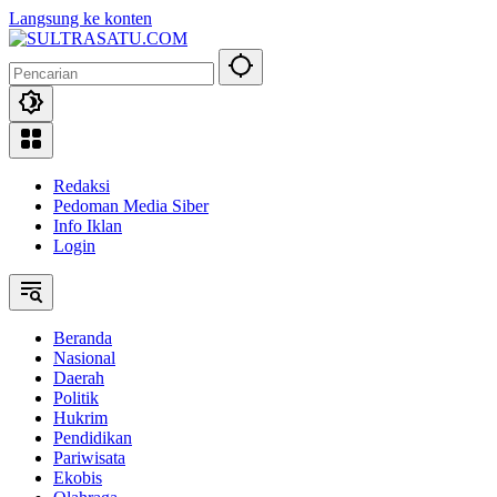
Langsung ke konten
Redaksi
Pedoman Media Siber
Info Iklan
Login
Beranda
Nasional
Daerah
Politik
Hukrim
Pendidikan
Pariwisata
Ekobis