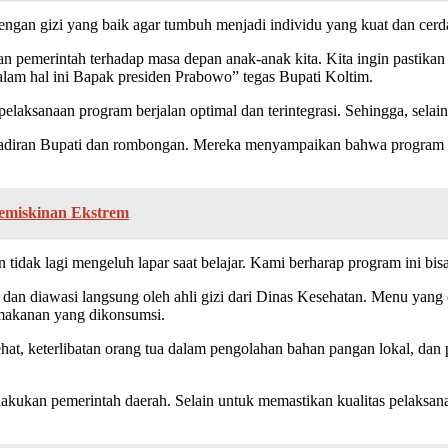
ngan gizi yang baik agar tumbuh menjadi individu yang kuat dan cerd
an pemerintah terhadap masa depan anak-anak kita. Kita ingin pastika
alam hal ini Bapak presiden Prabowo” tegas Bupati Koltim.
 pelaksanaan program berjalan optimal dan terintegrasi. Sehingga, selai
ehadiran Bupati dan rombongan. Mereka menyampaikan bahwa program
emiskinan Ekstrem
dak lagi mengeluh lapar saat belajar. Kami berharap program ini bisa te
an diawasi langsung oleh ahli gizi dari Dinas Kesehatan. Menu yang di
 makanan yang dikonsumsi.
, keterlibatan orang tua dalam pengolahan bahan pangan lokal, dan pe
lakukan pemerintah daerah. Selain untuk memastikan kualitas pelaksana