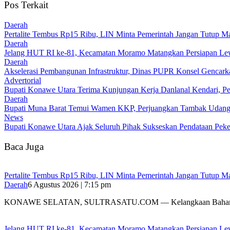
Pos Terkait
Daerah
‎Pertalite Tembus Rp15 Ribu, LIN Minta Pemerintah Jangan Tutup Ma
Daerah
‎Jelang HUT RI ke-81, Kecamatan Moramo Matangkan Persiapan Le
Daerah
Akselerasi Pembangunan Infrastruktur, Dinas PUPR Konsel Gencark
Advertorial
Bupati Konawe Utara Terima Kunjungan Kerja Danlanal Kendari, Pe
Daerah
‎Bupati Muna Barat Temui Wamen KKP, Perjuangkan Tambak Udan
News
Bupati Konawe Utara Ajak Seluruh Pihak Sukseskan Pendataan Pe
Baca Juga
‎Pertalite Tembus Rp15 Ribu, LIN Minta Pemerintah Jangan Tutup Ma
Daerah
6 Agustus 2026 | 7:15 pm
‎KONAWE SELATAN, SULTRASATU.COM — Kelangkaan Bahan
‎Jelang HUT RI ke-81, Kecamatan Moramo Matangkan Persiapan Le