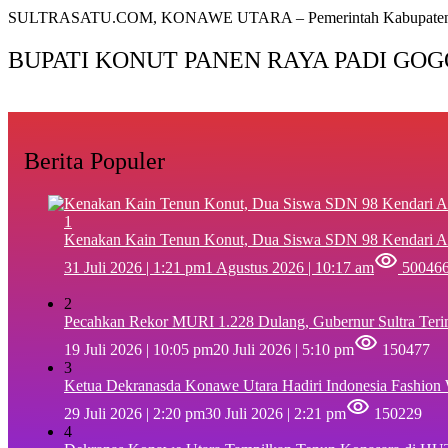
SULTRASATU.COM, KONAWE UTARA – Pemerintah Kabupaten
BUPATI KONUT PANEN RAYA PADI GOG
Berita Populer
1
‎Kenakan Kain Tenun Konut, Dua Siswa SDN 98 Kendari A
31 Juli 2026 | 1:21 pm
1 Agustus 2026 | 10:17 am
50046
2
Pecahkan Rekor MURI 1.228 Dulang, Gubernur Sultra Ter
19 Juli 2026 | 10:05 pm
20 Juli 2026 | 5:10 pm
150477
3
Ketua Dekranasda Konawe Utara Hadiri Indonesia Fashion
29 Juli 2026 | 2:20 pm
30 Juli 2026 | 2:21 pm
150229
4