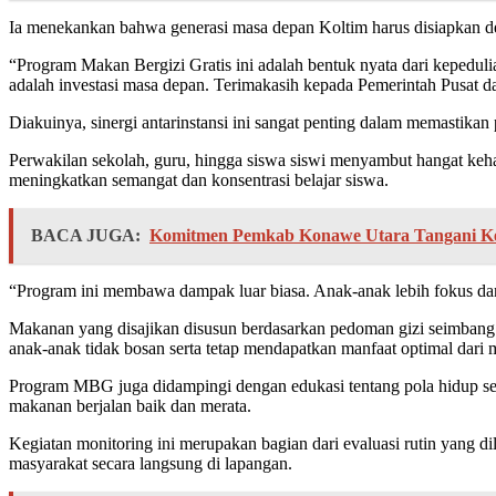
Ia menekankan bahwa generasi masa depan Koltim harus disiapkan de
“Program Makan Bergizi Gratis ini adalah bentuk nyata dari kepeduli
adalah investasi masa depan. Terimakasih kepada Pemerintah Pusat d
Diakuinya, sinergi antarinstansi ini sangat penting dalam memastikan
Perwakilan sekolah, guru, hingga siswa siswi menyambut hangat k
meningkatkan semangat dan konsentrasi belajar siswa.
BACA JUGA:
Komitmen Pemkab Konawe Utara Tangani K
“Program ini membawa dampak luar biasa. Anak-anak lebih fokus dan ti
Makanan yang disajikan disusun berdasarkan pedoman gizi seimbang d
anak-anak tidak bosan serta tetap mendapatkan manfaat optimal dari
Program MBG juga didampingi dengan edukasi tentang pola hidup sehat
makanan berjalan baik dan merata.
Kegiatan monitoring ini merupakan bagian dari evaluasi rutin yang di
masyarakat secara langsung di lapangan.