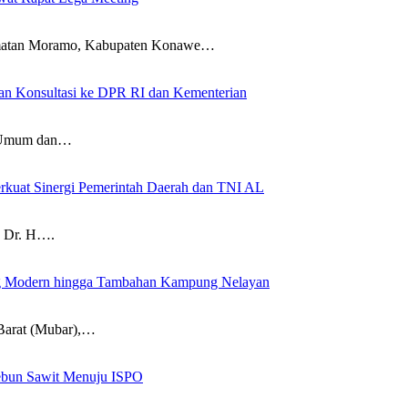
an Moramo, Kabupaten Konawe…
an Konsultasi ke DPR RI dan Kementerian
Umum dan…
rkuat Sinergi Pemerintah Daerah dan TNI AL
 Dr. H….
g Modern hingga Tambahan Kampung Nelayan
arat (Mubar),…
kebun Sawit Menuju ISPO